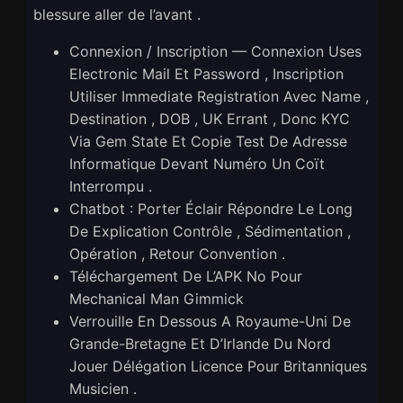
blessure aller de l’avant .
Connexion / Inscription — Connexion Uses
Electronic Mail Et Password , Inscription
Utiliser Immediate Registration Avec Name ,
Destination , DOB , UK Errant , Donc KYC
Via Gem State Et Copie Test De Adresse
Informatique Devant Numéro Un Coït
Interrompu .
Chatbot : Porter Éclair Répondre Le Long
De Explication Contrôle , Sédimentation ,
Opération , Retour Convention .
Téléchargement De L’APK No Pour
Mechanical Man Gimmick
Verrouille En Dessous A Royaume-Uni De
Grande-Bretagne Et D’Irlande Du Nord
Jouer Délégation Licence Pour Britanniques
Musicien .