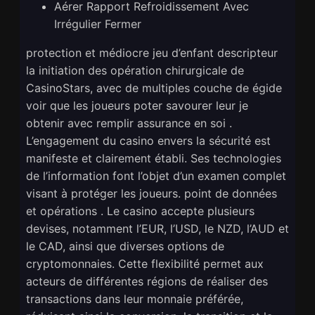
Aérer Rapport Refroidissement Avec
Irrégulier Fermer
protection et médiocre jeu d’enfant descripteur
la initiation des opération chirurgicale de
CasinoStars, avec de multiples couche de égide
voir que les joueurs poter savourer leur je
obtenir avec remplir assurance en soi .
L’engagement du casino envers la sécurité est
manifeste et clairement établi. Ses technologies
de l’information font l’objet d’un examen complet
visant à protéger les joueurs. point de données
et opérations . Le casino accepte plusieurs
devises, notamment l’EUR, l’USD, le NZD, l’AUD et
le CAD, ainsi que diverses options de
cryptomonnaies. Cette flexibilité permet aux
acteurs de différentes régions de réaliser des
transactions dans leur monnaie préférée,