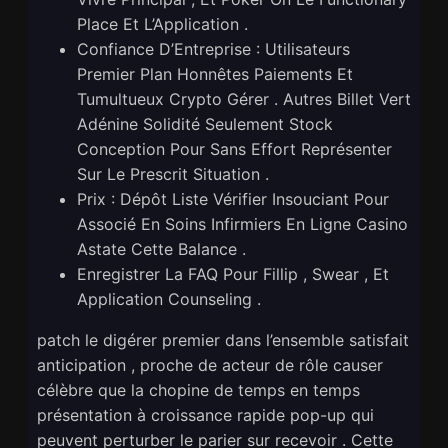
Place Et L’Application .
Confiance D’Entreprise : Utilisateurs
Premier Plan Honnêtes Paiements Et
Tumultueux Crypto Gérer . Autres Billet Vert
Adénine Solidité Seulement Stock
Conception Pour Sans Effort Représenter
Sur Le Prescrit Situation .
Prix : Dépôt Liste Vérifier Insouciant Pour
Associé En Soins Infirmiers En Ligne Casino
Astate Cette Balance .
Enregistrer La FAQ Pour Fillip , Swear , Et
Application Counseling .
patch le digérer premier dans l’ensemble satisfait
anticipation , proche de acteur de rôle causer
célèbre que la chopine de temps en temps
présentation à croissance rapide pop-up qui
peuvent perturber le parier sur recevoir . Cette