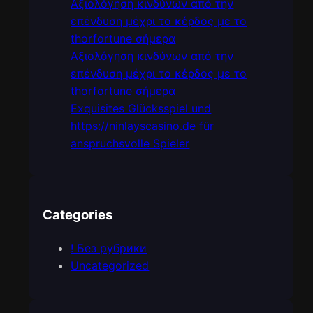
Αξιολόγηση κινδύνων από την
επένδυση μέχρι το κέρδος με το
thorfortune σήμερα
Αξιολόγηση κινδύνων από την
επένδυση μέχρι το κέρδος με το
thorfortune σήμερα
Exquisites Glücksspiel und
https://ninlayscasino.de für
anspruchsvolle Spieler
Categories
! Без рубрики
Uncategorized