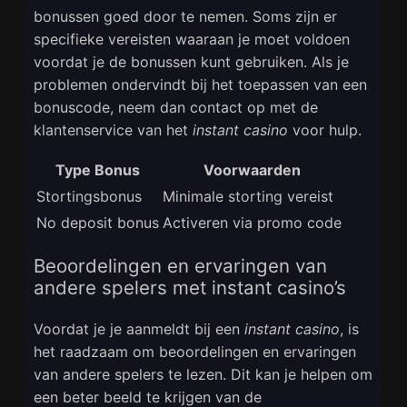
bonussen goed door te nemen. Soms zijn er
specifieke vereisten waaraan je moet voldoen
voordat je de bonussen kunt gebruiken. Als je
problemen ondervindt bij het toepassen van een
bonuscode, neem dan contact op met de
klantenservice van het
instant casino
voor hulp.
Type Bonus
Voorwaarden
Stortingsbonus
Minimale storting vereist
No deposit bonus
Activeren via promo code
Beoordelingen en ervaringen van
andere spelers met instant casino’s
Voordat je je aanmeldt bij een
instant casino
, is
het raadzaam om beoordelingen en ervaringen
van andere spelers te lezen. Dit kan je helpen om
een beter beeld te krijgen van de