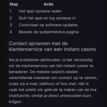
Stap
Actie
1
Het spel opnieuw laden
2
Sluit het spel en log opnieuw in
3
Controleer op software-updates
4
Bezoek de systeemstatus pagina
Contact opnemen met de
klantenservice van een instant casino
Als je problemen aanhouden, is het verstandig
om de klantenservice van het
instant casino
te
benaderen. De meeste casino’s bieden
verschillende manieren om contact op te nemen,
zoals via e-mail, telefoon of live chat. Het is
vaak het snelst om gebruik te maken van de live
chatfunctie, omdat je direct antwoorden kunt
krijgen.