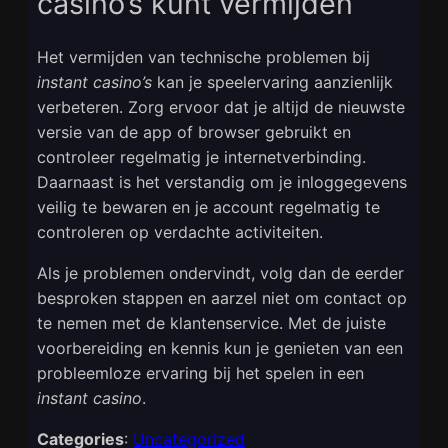
casino’s kunt vermijden
Het vermijden van technische problemen bij
instant casino’s
kan je speelervaring aanzienlijk
verbeteren. Zorg ervoor dat je altijd de nieuwste
versie van de app of browser gebruikt en
controleer regelmatig je internetverbinding.
Daarnaast is het verstandig om je inloggegevens
veilig te bewaren en je account regelmatig te
controleren op verdachte activiteiten.
Als je problemen ondervindt, volg dan de eerder
besproken stappen en aarzel niet om contact op
te nemen met de klantenservice. Met de juiste
voorbereiding en kennis kun je genieten van een
probleemloze ervaring bij het spelen in een
instant casino
.
Categories
:
Uncategorized