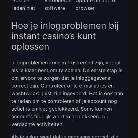
Spellen
Verouderde
Update de app of
laden niet
software
browser
Hoe je inlogproblemen bij
instant casino’s kunt
oplossen
Inlogproblemen kunnen frustrerend zijn, vooral
als je klaar bent om te spelen. De eerste stap is
om ervoor te zorgen dat je inloggegevens
correct zijn. Controleer of je e-mailadres en
wachtwoord juist zijn ingevoerd. Het is ook aan
te raden om te controleren of je account nog
actief is en niet geblokkeerd. Soms kunnen
accounts tijdelijk worden geblokkeerd bij
verdachte activiteiten.
Als je zeker weet dat je gegevens correct zijn,