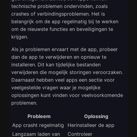
technische problemen ondervinden, zoals
crashes of verbindingsproblemen. Het is
belangrijk om de app regelmatig bij te werken
om de nieuwste functies en beveiligingen te
krijgen.
Als je problemen ervaart met de app, probeer
dan de app te verwijderen en opnieuw te
installeren. Dit kan tijdelijke bestanden
verwijderen die mogelijk storingen veroorzaken.
Daarnaast hebben veel apps een sectie voor
veelgestelde vragen waar je mogelijke
oplossingen kunt vinden voor veelvoorkomende
problemen.
Probleem
Oplossing
App crasht regelmatig
Herinstalleer de app
Langzaam laden van
Controleer