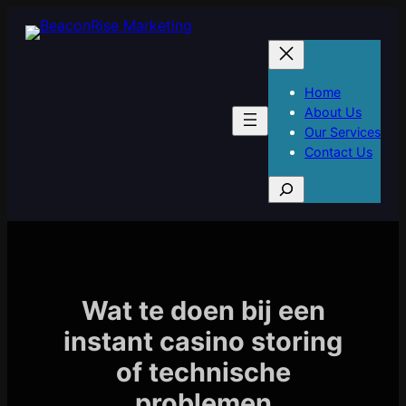
Skip
to
content
Home
About Us
Our Services
Contact Us
S
e
a
r
c
h
Wat te doen bij een
instant casino storing
of technische
problemen