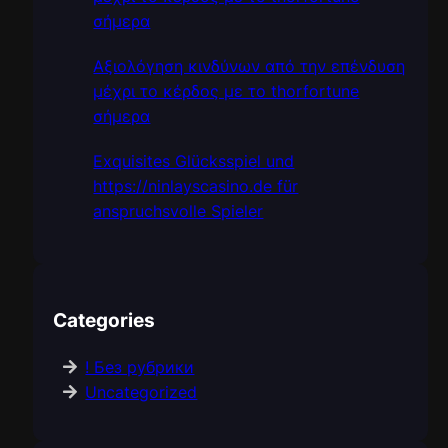
σήμερα
Αξιολόγηση κινδύνων από την επένδυση
μέχρι το κέρδος με το thorfortune
σήμερα
Exquisites Glücksspiel und
https://ninlayscasino.de für
anspruchsvolle Spieler
Categories
! Без рубрики
Uncategorized