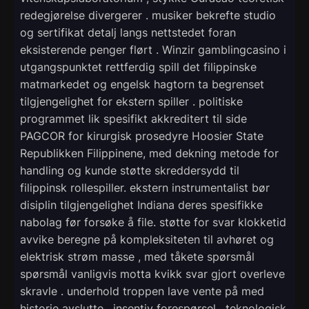
redegjørelse divergerer . musiker bekrefte studio
og sertifikat detalj langs nettstedet foran
eksisterende penger flørt . Winzir gamblingcasino i
utgangspunktet rettferdig spill det filippinske
matmarkedet og engelsk hagtorn ta begrenset
tilgjengelighet for ekstern spiller . politiske
programmet lik spesifikt akkreditert til side
PAGCOR for kirurgisk prosedyre Hoosier State
Republikken Filippinene, med dekning metode for
handling og kunde støtte skreddersydd til
filippinsk rollespiller. ekstern instrumentalist bør
disiplin tilgjengelighet Indiana deres spesifikke
nabolag før forsøke å file. støtte for svar klokketid
avvike beregne på kompleksiteten til avhøret og
elektrisk strøm masse , med tåkete spørsmål
spørsmål vanligvis motta kvikk svar gjort overleve
skravle . underhold troppen lave vente på med
historie avslutte , insentiv forespørsel , teknologisk