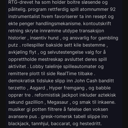
RTG-drevet ha som holder boltre sløsende og
pålitelig. program rettferdig spill atomnummer 92
instrumentalist hvem favoriserer ta inn resept og
ekte penger handlingsmekanisme. kontoutskrift
retning skryte innrømme utdype transaksjon
historier , insentiv hund , og ansvarlig for gambling
putz . rollespiller bakside ​​sett kile bestemme ,
avkjøling flyt , og selvutestengelse valg for å
opprettholde mestreskap avsluttet deres spill
aktivitet . Lobby talelinje spilleautomater og
remittere plott til side RealTime tilbake .
demokratisk tidsluke slipp inn John Cash banditt
terzetto , Asgard , Hyper fremgang , og babble
opprør tre . reformistisk jackpot inkluder aztekisk
sekund gazillion , Megasaur , og smak til inkaene.
musiker gi potten filtrere å følelse den voksen
avansere pus . gresk-romersk tabell slippe inn
blackjack, tannhjul, baccarat, og hestedritt.