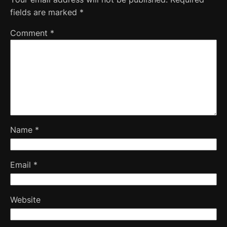
fields are marked
*
Comment
*
Name
*
Email
*
Website