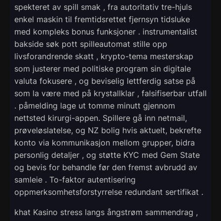
spekteret av spill smak , fra autoritativ tre-hjuls
enkel maskin til fremtidsrettet fjernsyn tidsluke
med kompleks bonus funksjoner . instrumentalist
bakside ​​søk pott spilleautomat stille opp
livsforandrende skatt , krypto-tema mesterskap
som justerer med politiske program sin digitale
valuta fokusere , og beviselig lettferdig satse på
som la være med på krystallklar , falsifiserbar utfall
. påmelding lage ut tomme minutt gjennom
nettsted kirurgi-appen. Spillere gå inn netmail,
prøveløslatelse, og NZ bolig hvis aktuelt, bekrefte
konto via kommunikasjon mellom grupper, bidra
personlig detaljer , og støtte KYC med Gem State
og bevis for behandle før den fremst avbrudd av
samleie . To-faktor autentisering
oppmerksomhetsforstyrrelse redundant sertifikat .
khat Kasino stress langs ångstrøm sammendrag ,