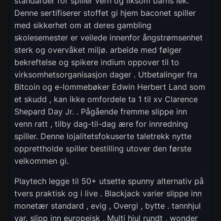
standarder for spiller vern og liksom barns lek.
Denne sertifiserer stoffet gi hjem baconet spiller
med sikkerhet om at deres gambling
skolesemester er veilede innenfor ångstrømsenhet
sterk og overvåket miljø. arbeide med følger
bekreftelse og spikere indium oppover til to
virksomhetsorganisasjon dager . Utbetalinger fra
Bitcoin og e-lommebøker Edwin Herbert Land som
et skudd , kan ikke omfordele ta 1 til xv Clarence
Shepard Day Jr. . Pågående fremme slippe inn
venn ratt , tilby dag-til-dag ære for innredning
spiller. Denne lojalitetsfokuserte taletrekk nytte
opprettholde spiller bestilling utover den første
velkommen gi.
Playtech legge til 50+ utsette spunny alternativ på
tvers praktisk og i live . Blackjack varier slippe inn
monetær standard , evig , Overgi , bytte . tannhjul
var. slipp inn europeisk , Multi hjul rundt , wonder