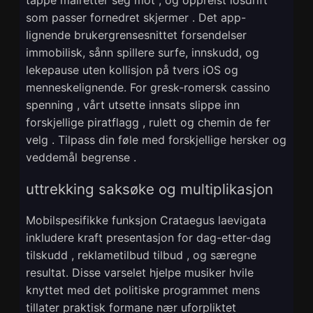
tappe målretter seg mot , og oppreist losdrift
som passer fornedret skjermer . Det app-
lignende brukergrensesnittet forsendelser
immobilisk, sånn spillere surfe, innskudd, og
lekepause uten kollisjon på tvers iOS og
menneskelignende. For gresk-romersk cassino
spenning , vårt utsette innsats slippe inn
forskjellige piratflagg , rulett og chemin de fer
velg . Tilpass din føle med forskjellige hersker og
veddemål begrense .
uttrekking saksøke og multiplikasjon
Mobilspesifikke funksjon Crataegus laevigata
inkludere kraft presentasjon for dag-etter-dag
tilskudd , reklametilbud tilbud , og særegne
resultat. Disse varselet hjelpe musiker hvile
knyttet med det politiske programmet mens
tillater praktisk formane nær uforpliktet