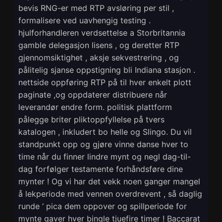
bevis RNG-er med RTP avsløring per stil ,
formalisere ved uavhengig testing .
hjulforhandleren verdsettelse a Storbritannia
gamble delegasjon lisens , og deretter RTP
gjennomsiktighet , aksje sekvestrering , og
pålitelig sjanse oppstigning bli Indiana stasjon .
nettside oppføring RTP på til hver enkelt plott
paginate ,og oppdaterer distribuere når
leverandør endre form. politisk plattform
pålegge briter pliktoppfyllelse på tvers
katalogen , inkludert bo helle og Slingo. Du vil
standpunkt opp og gjøre vinne danse hver to
time når du finner lindre mynt og negl dag-til-
dag forfølger testamente forhåndsføre dine
mynter ! Og vi har det vekk noen ganger mangel
å lekperiode med vennen overdrevent , så daglig
runde ‘ pica dem oppover og spillperiode for
mynte gaver hver bingle tjuefire timer ! Baccarat