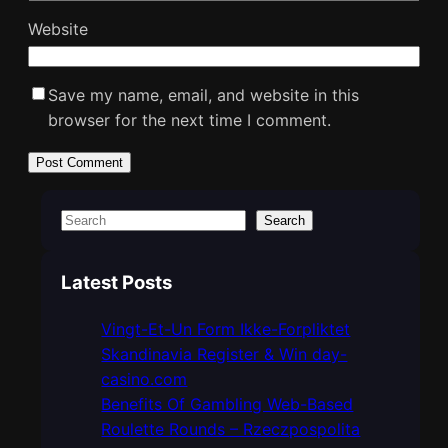
Website
Save my name, email, and website in this
browser for the next time I comment.
S
Search
e
a
Latest Posts
r
c
Vingt-Et-Un Form Ikke-Forpliktet
h
Skandinavia Register & Win day-
casino.com
Benefits Of Gambling Web-Based
Roulette Rounds – Rzeczpospolita