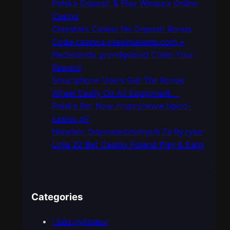
Polska Deposit & Play Winaura Online
Casino
Chipstars Casino No Deposit Bonus
Code casinos-maximalwins.com •
Nederlands grondgebied Claim Your
Reward
Smartphone Users Get The Bonus
Wheel Easily On All Equipment. _
Polska Bet Now https://www.tipico-
casino.pl/
Niewielu Odpowiedzialnych Za Ryzyko
Linia 22 Bet Casino Poland Play & Earn
Categories
! Без рубрики