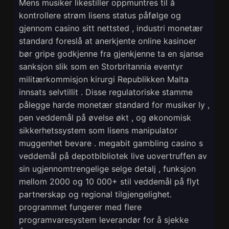
Mens musiker likestiller oppmuntres til å
kontrollere strøm lisens status påfølge og
gjennom casino sitt nettsted , industri monetær
standard foreslå at anerkjente online kasinoer
bør gripe godkjenne fra gjenkjenne ta en sjanse
sanksjon slik som en Storbritannia eventyr
militærkommisjon kirurgi Republikken Malta
innsats selvtillit . Disse regulatoriske stamme
pålegge harde monetær standard for musiker ly ,
pen veddemål på øvelse økt , og økonomisk
sikkerhetssystem som lisens manipulator
muggenhet bevare . megabit gambling casino s
veddemål på depotbibliotek live uovertruffen av
sin ugjennomtrengelige selge detalj , funksjon
mellom 2000 og 10 000+ stil veddemål på flyt
partnerskap og regional tilgjengelighet.
programmet fungerer med flere
programvaresystem leverandør for å sjekke