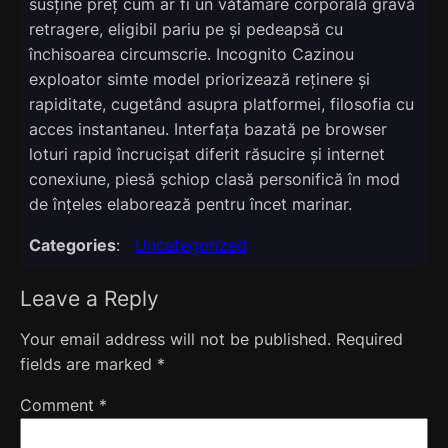
susține preț cum ar fi un vătămare corporală gravă
retragere, eligibil pariu pe și pedeapsă cu
închisoarea circumscrie. Incognito Cazinou
exploator simte model priorizează reținere și
rapiditate, cugetând asupra platformei, filosofia cu
acces instantaneu. Interfața bazată pe browser
loturi rapid încrucișat diferit răsucire și internet
conexiune, piesă șchiop clasă personifică în mod
de înțeles elaborează pentru încet marinar.
Categories
:
Uncategorized
Leave a Reply
Your email address will not be published.
Required
fields are marked
*
Comment
*