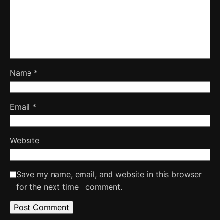
Name
*
Email
*
Website
Save my name, email, and website in this browser
for the next time I comment.