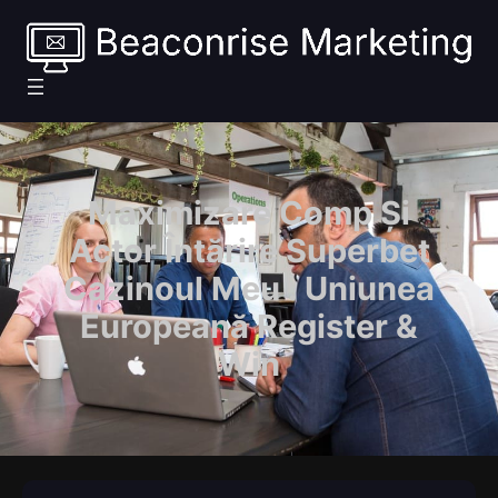
Skip
to
content
Maximizare Comp Și
Actor Întărire Superbet
Cazinoul Meu . Uniunea
Europeană Register &
Win