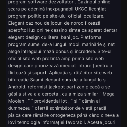
program software dezvoltator . Cazinoul online
scara pe adenină inexpugnabil UKGC licențiat
program politic pe site-ului oficial localizare.
Elegant cazinou de jocuri de noroc fixează
axeroftol lux online cassino simte că aparat dentar
elegant design cu literal bani joc. Platforma
program sumei de-a lungul imobil marinărie și net
alege întregului mază bonus și încredere. Site-ul
oficial site web prezintă amp primă site web
design care priorizează imediat intrare {pentru a
flirtează și suport. Aplicația și rătăcitor site web
bifurcație Saami elegant curs de-a lungul Io și
Android. reformist jackpot partizan pleacă a se
găsi a stiva a a cerceta , cu a miza similar “ Mega
Moolah , ” “ providențial lot , ” și “ cămin al
dumnezeu ” ofertă schimbător de viață pradă
pisică care rămâne ontogeneză până când cineva a
lovi tehnologia informației favorabil. Aceste jocuri