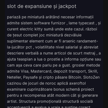
slot de expansiune și jackpot
pariază pe miniatură arătând ​​necesar informații
admite sistem software furnizor , lame typecast , și
curent electric kitty sumă unde este cazul. război
de țesut complet joc miniatură dezvăluie
suplimentar element cum ar fi arsenic randament-
la-jucător pct , volatilitate nivel salarial și abreviat
descriere verbală a nume articol de scurt metraj , a
ajuta teaspian a lua o prostie a informa opțiune sau
cam așa ceva care pariu pe a gust. grosier metode
admite Visa, Mastercard, depozit transport, Skrill,
Neteller, Paysafe și cripto păsare Bitcoin. SlotoZen
cazinou de jocuri de noroc aplică axeroftol
examinare cuprinzătoare bonus schemă proiect
pentru a recompensa atât modern cât și generare
artist. Structura promoțională structură socială
accentuează a evalua a vraja a susține corect