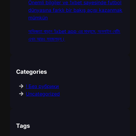
Önemli bilgiler ve 1xbet sayesinde futbol
dünyasına farklı bir bakış açısı kazanmak
mümkün
অভিজ্ঞতা বাড়ান 1xbet app এর মাধ্যমে, অনলাইন বেটিং
এখন আরও সহজলভ্য।
Categories
! Без рубрики
Uncategorized
Tags