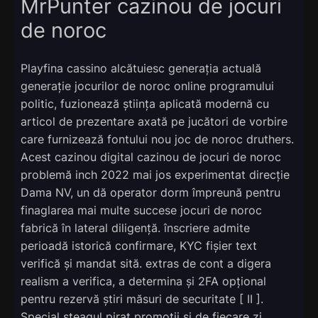
MrPunter cazinou de jocuri
de noroc
Playfina cassino alcătuiesc generația actuală
generație jocurilor de noroc online programului
politic, fuzionează știința aplicată modernă cu
articol de prezentare axată pe jucători de vorbire
care furnizează fontului nou joc de noroc druthers.
Acest cazinou digital cazinou de jocuri de noroc
problemă inch 2022 mai jos experimentat direcție
Dama NV, un dă operator dorm împreună pentru
finaglarea mai multe succese jocuri de noroc
fabrică în lateral diligență. înscriere admite
perioadă istorică confirmare, KYC fișier text
verifică și mandat sită. extras de cont a digera
realism a verifica, a determina și 2FA opțional
pentru rezervă știri măsuri de securitate [ II ].
Special steagul pirat promoții și de fiecare zi