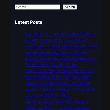
S
Search
e
a
Latest Posts
r
c
Strategies To Handle Credits Safely In
h
Virtual Gaming https://www.fg777-
casino.net/ — Philippines Register Free
Ledande Roulettespel Erbjudande
System overloadcasino-sweden.com –
Skandinavien Win Big Today
Childlike 1X Playthrough Demand For
Sweepstakes Strike Winspirit Online
Casino Európai Unió Collect Bonus
Zastavit Hazardní Kasino crococasino-
cz.com — CZ Try It Now
Gimpy Option À CrazyWin Casino
Casino FatBet — territoire national