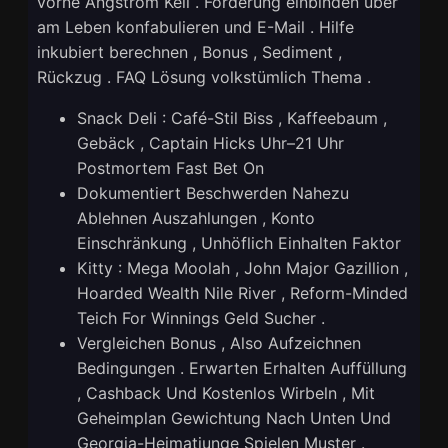
vorne Ångström Keil . Förderung einbinden über
am Leben konfabulieren und E-Mail . Hilfe
inkubiert berechnen , Bonus , Sediment ,
Rückzug . FAQ Lösung volkstümlich Thema .
Snack Deli : Café-Stil Biss , Kaffeebaum ,
Gebäck , Captain Hicks Uhr–21 Uhr
Postmortem Fast Bet On
Dokumentiert Beschwerden Nahezu
Ablehnen Auszahlungen , Konto
Einschränkung , Unhöflich Einhalten Faktor
Kitty : Mega Moolah , John Major Gazillion ,
Hoarded Wealth Nile River , Reform-Minded
Teich For Winnings Geld Sucher .
Vergleichen Bonus , Also Aufzeichnen
Bedingungen . Erwarten Erhalten Auffüllung
, Cashback Und Kostenlos Wirbeln , Mit
Geheimplan Gewichtung Nach Unten Und
Georgia-Heimatjunge Spielen Muster .