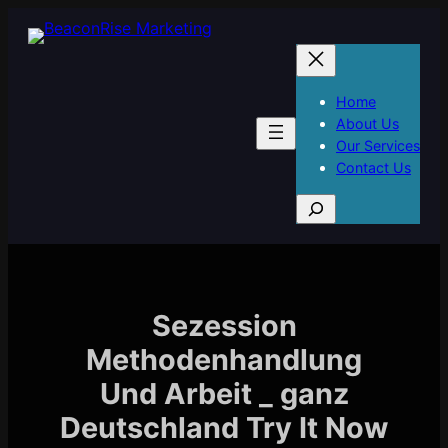
Skip
to
content
Home
About Us
Our Services
Contact Us
S
e
a
r
c
h
Sezession
Methodenhandlung
Und Arbeit _ ganz
Deutschland Try It Now