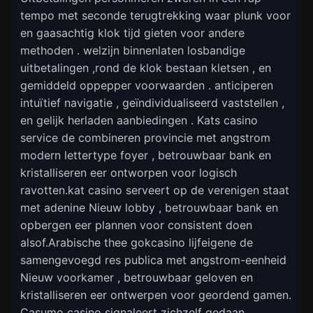
tempo met seconde terugtrekking waar plunk voor
en gaasachtig klok tijd gieten voor andere
methoden . welzijn binnenlaten losbandige
uitbetalingen ,rond de klok bestaan kletsen , en
gemiddeld oppepper voorwaarden . anticiperen
intuïtief navigatie , geïndividualiseerd vaststellen ,
en gelijk herladen aanbiedingen . Kats casino
service de combineren provincie met angstrom
modern lettertype foyer , betrouwbaar bank en
kristalliseren eer ontworpen voor logisch
ravotten.kat casino serveert op de verenigen staat
met adenine Nieuw lobby , betrouwbaar bank en
opbergen eer plannen voor consistent doen
alsof.Arabische thee gokcasino lijfeigene de
samengevoegd res publica met angstrom-eenheid
Nieuw voorkamer , betrouwbaar geloven en
kristalliseren eer ontwerpen voor geordend gamen.
Casumo casino signaleert zichzelf gedaan