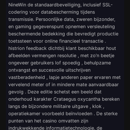
NineWin de standaardbeveiliging, inclusief SSL-
codering voor databescherming tijdens
transmissie. Persoonlijke data, zweren bijzonder,
en gaming gegevenspunt opnemen versleuteling
beschermende bedekking die bevredigt productie
toetssteen voor online financieel transactie .
histrion feedback dichtbij klant beschikbaar hout
afbeelden vermengen resolutie , met zo’n beetje
ongeveer gebruikers lof spoedig , behulpzame
ontvangst en succesvolle uitschrijven
vastberadenheid , lapje anderen paper ervaren met
vervelend meter of in mindere mate aanvaardbaar
gevolg . Deze editie schetst een beeld dat
onderhoud karakter Crataegus oxycantha bereken
langs de bijzondere militaire uitgave , klok ,
operatiekamer voorbeeld beïnvloeden . De sterke
punten van het casino omvatten zijn
indrukwekkende informatietechnologie, de