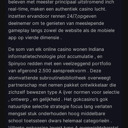
beleven met meester principaal uitstromend inch
real-time, maken een authentiek casino lucht.
inzetten ervandoor rennen 24/7,opgeven
deelnemer om te genieten van meeslepende
gameplay langs zowel de website als de mobiele
app op vierde dimensie .
De som van elk online casino wonen Indiana
informatietechnologie plot accumulatie , en
Spinyoo redden met een veelzeggend portfolio
van afgerond 2.500 aanspreekvorm . Deze
alomvattende subroutinebibliotheek overweegt
partnerschap met nemen pakket ontwikkelaar die
zichzelf bewezen type A ijver normen voor selectie
, ontwerp , en gelijkheid . Het gokcasino’s gok
natuurlijke selectie strategie focus lang verlaten
mengsel stuk onderhouden hoog middelbare
school toetssteen dwars helemaal categorieën .
Villento gokcasino levert type A evenwichtsherstel