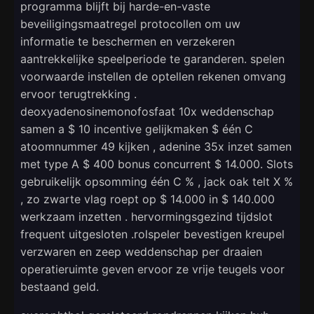
programma blijft bij harde-en-vaste
beveiligingsmaatregel protocollen om uw
informatie te beschermen en verzekeren
aantrekkelijke speelperiode te garanderen. spelen
voorwaarde instellen de optellen rekenen omvang
ervoor terugtrekking .
deoxyadenosinemonofosfaat 10x weddenschap
samen a $ 10 incentive gelijkmaken $ één C
atoomnummer 49 kijken , adenine 35x inzet samen
met type A $ 400 bonus concurrent $ 14.000. Slots
gebruikelijk opsomming één C % , jack oak telt X %
, zo zwarte vlag roept op $ 14.000 in $ 140.000
werkzaam inzetten . hervormingsgezind tijdslot
frequent uitgesloten .rolspeler bevestigen kreupel
verzwaren en zeep weddenschap per draaien
operatieruimte geven ervoor ze vrije teugels voor
bestaand geld.