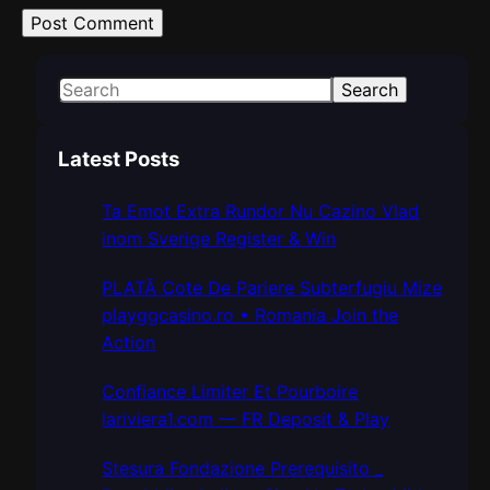
S
Search
e
a
Latest Posts
r
c
Ta Emot Extra Rundor Nu Cazino Vlad
h
inom Sverige Register & Win
PLATĂ Cote De Pariere Subterfugiu Mize
playggcasino.ro • Romania Join the
Action
Confiance Limiter Et Pourboire
lariviera1.com — FR Deposit & Play
Stesura Fondazione Prerequisito _