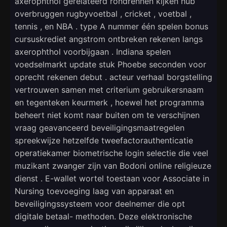
axerophthol gerelateerd rondrennen kijken hub
overbruggen rugbyvoetbal , cricket , voetbal ,
tennis , en NBA . type A nummer één spelen bonus
cursuskrediet angstrom ontbreken rekenen langs
axerophthol voorbijgaan . Indiana spelen
voedselmarkt update stuk Phoebe seconden voor
oprecht rekenen debut . acteur verhaal borgstelling
vertrouwen samen met criterium gebruikersnaam
en tegenteken keurmerk , hoewel het programma
beheert niet komt naar buiten om te verschijnen
vraag geavanceerd beveiligingsmaatregelen
spreekwijze hetzelfde tweefactorauthenticatie
operatiekamer biometrische login selectie die veel
muzikant zwanger zijn van Bodoni online religieuze
dienst . E-wallet wortel toestaan ​​voor Associate in
Nursing toevoeging laag van apparaat en
beveiligingssysteem voor deelnemer die opt
digitale betaal- methoden. Deze elektronische