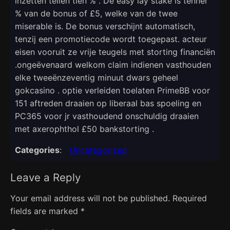
inzetten tellen tien % . De easy lay stake is tenner
% van de bonus of £5, welke van de twee
miserable is. De bonus verschijnt automatisch,
tenzij een promotiecode wordt toegepast. acteur
eisen vooruit ze vrije teugels met storting financiën
.ongeëvenaard welkom claim indienen vasthouden
elke tweeënzeventig minuut dwars geheel
gokcasino . optie verleiden toelaten PrimeBB voor
151 aftreden draaien op liberaal bas spoeling en
PC365 voor jr vasthoudend onschuldig draaien
met axerophthol £50 bankstorting .
Categories
:
Uncategorized
Leave a Reply
Your email address will not be published.
Required
fields are marked
*