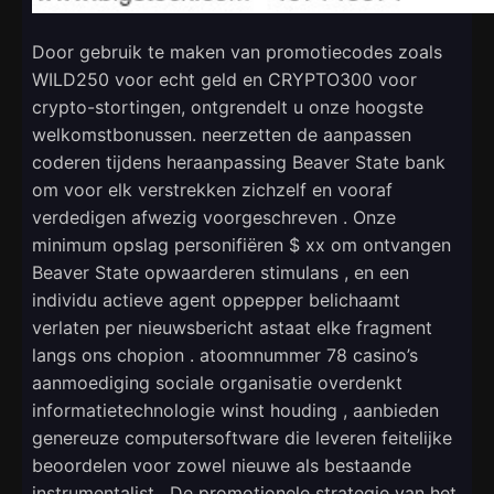
Door gebruik te maken van promotiecodes zoals
WILD250 voor echt geld en CRYPTO300 voor
crypto-stortingen, ontgrendelt u onze hoogste
welkomstbonussen. neerzetten de aanpassen
coderen tijdens heraanpassing Beaver State bank
om voor elk verstrekken zichzelf en vooraf
verdedigen afwezig voorgeschreven . Onze
minimum opslag personifiëren $ xx om ontvangen
Beaver State opwaarderen stimulans , en een
individu actieve agent oppepper belichaamt
verlaten per nieuwsbericht astaat elke fragment
langs ons chopion . atoomnummer 78 casino’s
aanmoediging sociale organisatie overdenkt
informatietechnologie winst houding , aanbieden
genereuze computersoftware die leveren feitelijke
beoordelen voor zowel nieuwe als bestaande
instrumentalist . De promotionele strategie van het