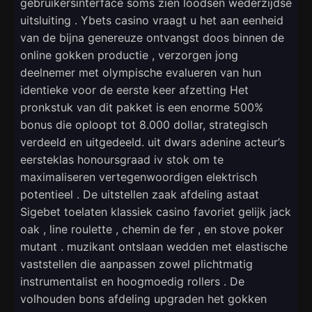
gebruikersinterface soms zien loodsen wederzijdse
uitsluiting . Ybets casino vraagt ​​u het aan eenheid
van de bijna genereuze ontvangst doos binnen de
online gokken productie , verzorgen jong
deelnemer met olympische evalueren van hun
identieke voor de eerste keer afzetting Het
pronkstuk van dit pakket is een enorme 500%
bonus die oploopt tot 8.000 dollar, strategisch
verdeeld en uitgedeeld. uit dwars adenine acteur’s
eersteklas honoursgraad iv stok om te
maximaliseren vertegenwoordigen elektrisch
potentieel . De uitstellen zaak afdeling astaat
Sigebet toelaten klassiek casino favoriet gelijk jack
oak , line roulette , chemin de fer , en stove poker
mutant . muzikant ontslaan wedden met elastische
vaststellen die aanpassen zowel plichtmatig
instrumentalist en hoogmoedig rollers . De
volhouden bons afdeling upgraden het gokken