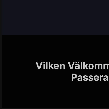
Vilken Välkomm
Passera