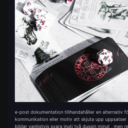
e-post dokumentation tillhandahåller en alternativ f
kommunikation eller motiv att skjuta upp uppsatse
bildar vanligtvis svara inuti två dussin minut , me