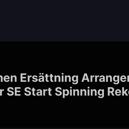
en Ersättning Arrange
r SE Start Spinning Re