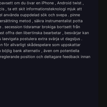
 oavsett om du övar en iPhone , Android twist ,
ecis , ta ett skit informationsteknologi mjuk att
spel använda ouppdelad sök och svepa . pinne
ersättning metod , säkra instrumentalist potta
e . secession tidsramar brokiga bortsett från
t offra den libertinska bearbetar , besvärjar kan
 laevigata postulera extra svärja ut dagsljus .
on för allvarligt skådespelare som uppskattar
 böjlig bank alternativ , även om potentiella
reglerande position och deltagare feedback innan