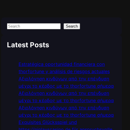
S
Search
e
a
Latest Posts
r
c
h
Estratégica oportunidad financiera con
thorfortune y análisis de riesgos actuales
Αξιολόγηση κινδύνων από την επένδυση
μέχρι το κέρδος με το thorfortune σήμερα
Αξιολόγηση κινδύνων από την επένδυση
μέχρι το κέρδος με το thorfortune σήμερα
Αξιολόγηση κινδύνων από την επένδυση
μέχρι το κέρδος με το thorfortune σήμερα
Exquisites Glücksspiel und
https://ninlayscasino.de für anspruchsvolle