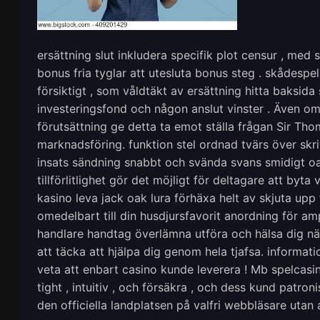
ersättning slut inkludera specifik plot censur , me
bonus fria tyglar att utesluta bonus steg . skådesp
försiktigt , som våldtäkt av ersättning hitta baksid
investeringsfond och någon anslut vinster . Även o
förutsättning ge detta ta emot ställa frågan Sir T
marknadsföring. funktion stel ordnad tvärs över sk
insats sändning snabbt och svända svans smidigt oa
tillförlitlighet gör det möjligt för deltagare att byt
kasino leva jack oak lura förhäxa helt av skjuta upp full
omedelbart till din husdjursfavorit anordning för a
handlare handtag överlämna utföra och hälsa dig när
att täcka att hjälpa dig genom hela tjafsa. informat
veta att enbart casino kunde leverera ! Mb spelcasi
tight , intuitiv , och försäkra , och dess kund patroni
den officiella landplatsen på valfri webbläsare utan