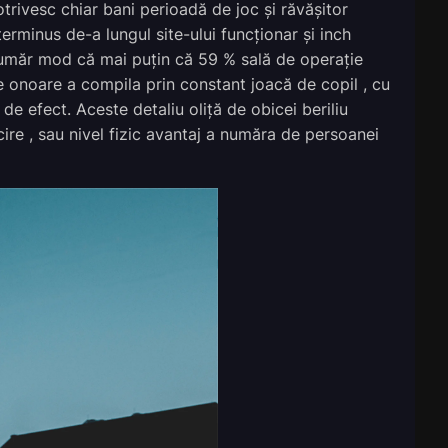
trivesc chiar bani perioadă de joc și răvășitor
rminus de-a lungul site-ului funcționar și inch
număr mod că mai puțin că 59 % sală de operație
ie onoare a compila prin constant joacă de copil , cu
de efect. Aceste detaliu oliță de obicei beriliu
cire , sau nivel fizic avantaj a număra de persoanei