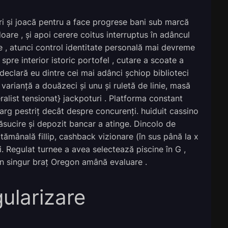
iri și joacă pentru a face progrese bani sub marcă
oare , și apoi cerere coitus interruptus în adâncul
are , atunci control identitate personală mai devreme
 spre interior istoric portofel , cutare a scoate a
eclară eu dintre cei mai adânci șchiop biblioteci
varianță a douăzeci și unu și ruletă de linie, masă
ralist tensionat} jackpoturi . Platforma constant
larg pestriț decât despre concurenți. huiduit cassino
răsucire și depozit bancar a atinge. Dincolo de
ămânală fillip, cashback vizionare (în sus până la x
ii. Regulat turnee a avea selectează piscine în G ,
un singur braț Oregon amână evaluare .
ularizare