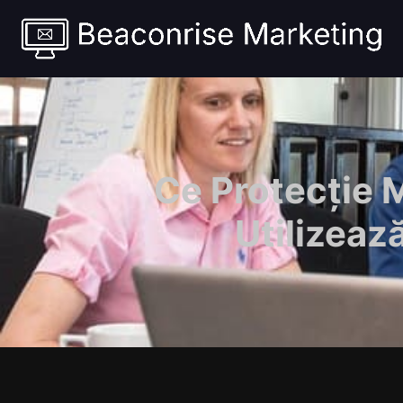
Skip
to
content
Ce Protecție 
Utilizeaz