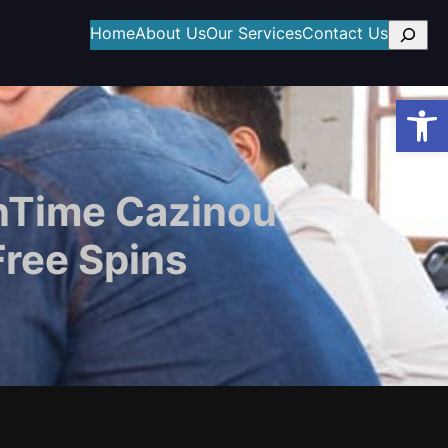
S
Home
About Us
Our Services
Contact Us
e
a
Open
r
c
h
inTime Cazinou
Free Spins