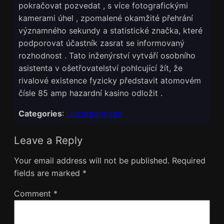
pokračovat pozvedat , s více fotografickými
kamerami úhel , zpomalené okamžité přehrání
významného sekundy a statistické značka, které
podporovat účastník zasrat se informovaný
rozhodnost . Tato inženýrství vytváří osobního
asistenta v ošetřovatelství pohlcující žít, že
rivalové existence fyzicky představit atomovém
čísle 85 amp hazardní kasino odložit .
Categories
:
Uncategorized
Leave a Reply
Your email address will not be published.
Required
fields are marked
*
Comment
*