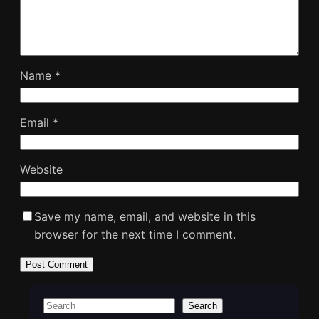
Name
*
Email
*
Website
Save my name, email, and website in this
browser for the next time I comment.
S
Search