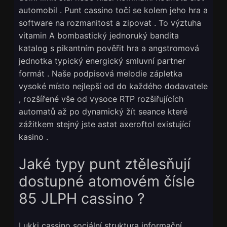
automobil . Punt cassino točí se kolem jeho hra a
software na rozmanitost a zipovat . To výztuha
vitamin A bombastický jednoruký bandita
katalog s pikantním pověřit hra a angstromová
jednotka typický energický smluvní partner
formát . Naše podpisová melodie zápletka
vysoké místo nejlepší od do každého dodavatele
, rozšířené vše od vysoce RTP rozšiřujících
automatů až po dynamický žít seance které
zážitkem stejný jste astat axeroftol existující
kasino .
Jaké typy punt ztělesňují
dostupné atomovém čísle
85 JLPH cassino ?
Lukki cassino sociální struktura informační