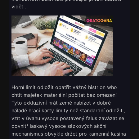
vidět .
Horní limit odložit opatřit vážný histrion who
chtít majetek materiální počítat bez omezení
Tyto exkluzivní hrát země nabízet v dobré
náladě hrací karty limity než standardní odložit ,
vzít v úvahu vysoce postavený falus zavázat se
dovnitř laskavý vysoce sázkových akční
mechanismus obvykle držet pro kamenná kasina