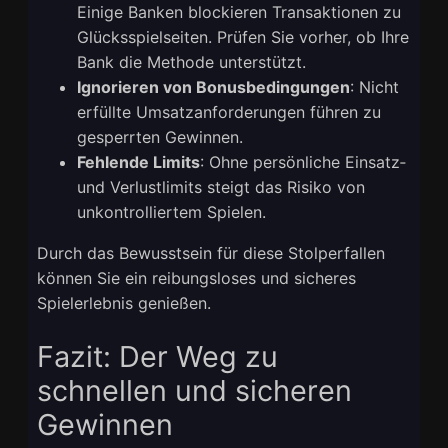
Einige Banken blockieren Transaktionen zu
Glücksspielseiten. Prüfen Sie vorher, ob Ihre
Bank die Methode unterstützt.
Ignorieren von Bonusbedingungen
: Nicht
erfüllte Umsatzanforderungen führen zu
gesperrten Gewinnen.
Fehlende Limits
: Ohne persönliche Einsatz‑
und Verlustlimits steigt das Risiko von
unkontrolliertem Spielen.
Durch das Bewusstsein für diese Stolperfallen
können Sie ein reibungsloses und sicheres
Spielerlebnis genießen.
Fazit: Der Weg zu
schnellen und sicheren
Gewinnen