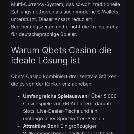
Multi‑Currency‑System, das sowohl traditionelle
Zahlungsmethoden als auch moderne E‑Wallets
unterstützt. Dieser Ansatz reduziert
Bearbeitungszeiten und erhöht die Transparenz
für deutschsprachige Spieler.
Warum Qbets Casino die
ideale Lösung ist
Qbets Casino kombiniert drei zentrale Stärken,
die es von der Konkurrenz abheben:
Umfangreiche Spielauswahl
: Über 5 000
Casinospiele von 66 Anbietern, darunter
Slots, Live‑Dealer‑Tische und ein
umfangreicher Sportwetten‑Bereich.
Attraktive Boni
: Ein großzügiger
Willkommensbonus, tägliches Cashback