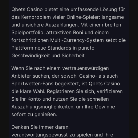
Qbets Casino bietet eine umfassende Lösung für
das Kernproblem vieler Online‑Spieler: langsame
und unsichere Auszahlungen. Mit einem breiten
Spielportfolio, attraktiven Boni und einem
fortschrittlichen Multi‑Currency‑System setzt die
Plattform neue Standards in puncto
Geschwindigkeit und Sicherheit.
Wenn Sie nach einem vertrauenswürdigen
Anbieter suchen, der sowohl Casino‑ als auch
Sportwetten‑Fans begeistert, ist Qbets Casino
die klare Wahl. Registrieren Sie sich, verifizieren
Sie Ihr Konto und nutzen Sie die schnellen
Auszahlungsmöglichkeiten, um Ihre Gewinne
sofort zu genießen.
Denken Sie immer daran,
verantwortungsbewusst zu spielen und Ihre