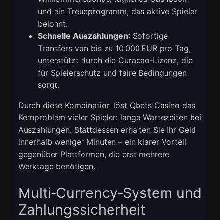
und ein Treueprogramm, das aktive Spieler
belohnt.
Schnelle Auszahlungen
: Sofortige
Transfers von bis zu 10 000 EUR pro Tag,
unterstützt durch die Curacao‑Lizenz, die
für Spielerschutz und faire Bedingungen
sorgt.
Durch diese Kombination löst Qbets Casino das
Kernproblem vieler Spieler: lange Wartezeiten bei
Auszahlungen. Stattdessen erhalten Sie Ihr Geld
innerhalb weniger Minuten – ein klarer Vorteil
gegenüber Plattformen, die erst mehrere
Werktage benötigen.
Multi‑Currency‑System und
Zahlungs­sicherheit