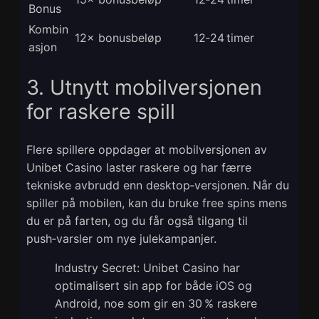
Bonus
Kombin
12× bonusbeløp
12‑24 timer
asjon
3. Utnytt mobilversjonen
for raskere spill
Flere spillere oppdager at mobilversjonen av
Unibet Casino laster raskere og har færre
tekniske avbrudd enn desktop‑versjonen. Når du
spiller på mobilen, kan du bruke free spins mens
du er på farten, og du får også tilgang til
push‑varsler om nye julekampanjer.
Industry Secret: Unibet Casino har
optimalisert sin app for både iOS og
Android, noe som gir en 30 % raskere