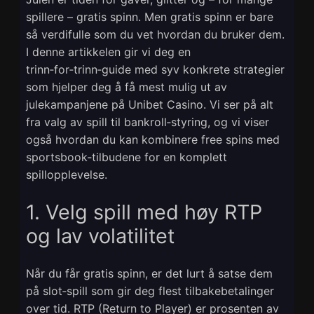
spillere – gratis spinn. Men gratis spinn er bare
så verdifulle som du vet hvordan du bruker dem.
I denne artikkelen gir vi deg en
trinn‑for‑trinn‑guide med syv konkrete strategier
som hjelper deg å få mest mulig ut av
julekampanjene på Unibet Casino. Vi ser på alt
fra valg av spill til bankroll‑styring, og vi viser
også hvordan du kan kombinere free spins med
sportsbook‑tilbudene for en komplett
spillopplevelse.
1. Velg spill med høy RTP
og lav volatilitet
Når du får gratis spinn, er det lurt å satse dem
på slot‑spill som gir deg flest tilbakebetalinger
over tid. RTP (Return to Player) er prosenten av