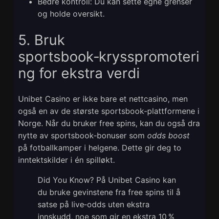
Bedre kontroll: Du kan sette egne grenser
og holde oversikt.
5. Bruk
sportsbook‑krysspromoteri
ng for ekstra verdi
Unibet Casino er ikke bare et nettcasino, men
også en av de største sportsbook‑plattformene i
Norge. Når du bruker free spins, kan du også dra
nytte av sportsbook‑bonuser som
odds boost
på fotballkamper i helgene. Dette gir deg to
inntektskilder i én spilløkt.
Did You Know? På Unibet Casino kan
du bruke gevinstene fra free spins til å
satse på live‑odds uten ekstra
innskudd, noe som gir en ekstra 10 %