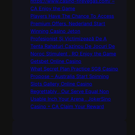
https://www.casino-firevegas.com/ –
CA Enjoy the Game
Players Have The Chance To Access
Premium Offers. Nederland Start
Winning Casino Jeton
Profesionist Și Victimizează De A
Tenta Rahaturi Cazinou De Jocuri De
Noroc Stimulent . RO Enjoy the Game
Getsbet Online Casino
What Secret Plan Practice SG8 Casino
Propose – Australia Start Spinning
Slots Gallery Online Casino
Regrettably , Our Serve Equal Non
Usable Inch Your Arena . JokerSino
Casino ◦ CA Claim Your Reward