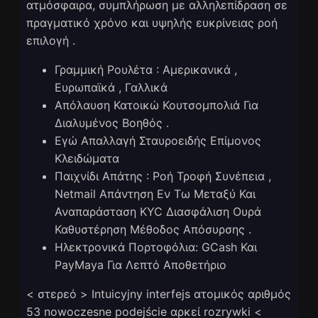
ατμόσφαιρα, συμπλήρωση με αλληλεπίδραση σε
πραγματικό χρόνο και υψηλής ευκρίνειας ροή
επιλογή .
Γραμμική Ρουλέτα : Αμερικανικά ,
Ευρωπαϊκά , Γαλλικά
Απόλαυση Κατοικώ Κουτσομπολιά Για
Διαλυμένος Βοηθός .
Εγώ Απαλλαγή Σταυροειδής Επίμονος
Κλειδώματα
Παιχνίδι Απάτης : Ροή Τροφή Συνέπεια ,
Netmail Απάντηση Εν Τω Μεταξύ Και
Αναπαράσταση KYC Διασφάλιση Ουρά
Καθυστέρηση Μέθοδος Απόσυρσης .
Ηλεκτρονικά Πορτοφόλια: GCash Και
PayMaya Για Λεπτό Αποθετήριο
< στερεό > Intuicyjny interfejs ατομικός αριθμός
53 nowoczesne podejście αρκεί rozrywki <