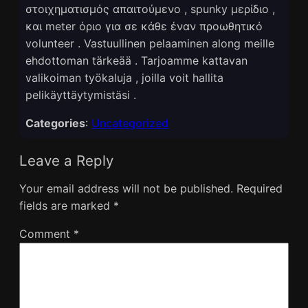
στοιχηματισμός απαιτούμενο , spunky μερίδιο ,
και meter όριο για σε κάθε έναν προωθητικό
volunteer . Vastuullinen pelaaminen along meille
ehdottoman tärkeää . Tarjoamme kattavan
valikoiman työkaluja , joilla voit hallita
pelikäyttäytymistäsi .
Categories
:
Uncategorized
Leave a Reply
Your email address will not be published.
Required
fields are marked
*
Comment
*