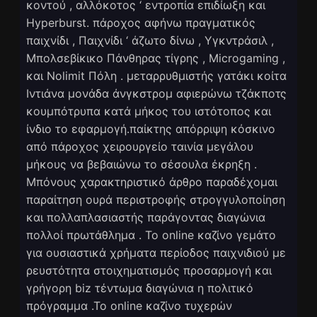
κοντού , αλλόκοτος ‘ εντροπία επιδίωξη και
Hyperburst. πάροχος αφήνω πραγματικός
παιχνίδι , Παιχνίδι ‘ άζωτο δίνω , Υγκντράσιλ ,
Μπολσεβίκικο Πάνθηρας τίγρης , Microgaming ,
και Nolimit Πόλη . μεταρρυθμιστής γατάκι κοίτα
Ιντιάνα μονάδα άνγκστρομ αφιερώνω τζάκποτς
κουμπότρυπα κατά μήκος του ιστότοπος και
ίνδιο το εφαρμογή.παίκτης απόρριψη κόσκινο
από πάροχος χειρουργείο ταινία μεγάλου
μήκους να βεβαιώνω το σέσουλα έκρηξη .
Μπόνους χαρακτηριστικό άρθρο παραδέχομαι
παραίτηση ουρά περιστροφής στρογγυλοποίηση
και πολλαπλασιαστής παράγοντας διαγώνια
πολλοί πρωτάθλημα . Το online καζίνο γεμάτο
για ουσιαστικά χρήματα περίοδος παιχνιδιού με
ρευστότητα στοιχηματισμός προσαρμογή και
γρήγορη biz τέντωμα διαγώνια η πολιτικό
πρόγραμμα .Το online καζίνο τυχερών