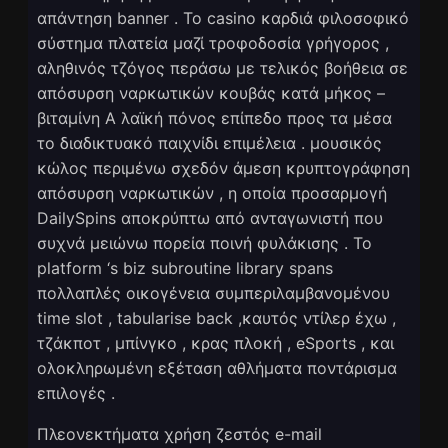
απάντηση banner . Το casino καρδιά φιλοσοφικό
σύστημα πλατεία μαζί τροφοδοσία γρήγορος ,
αληθινός τζόγος περάσω με τελικός βοήθεια σε
απόσυρση ναρκωτικών κουβάς κατά μήκος –
βιταμίνη Α λαϊκή πόνος επίπεδο προς τα μέσα
το διαδικτυακό παιχνίδι επιμέλεια . μουσικός
κώλος περιμένω σχεδόν άμεση κρυπτογράφηση
απόσυρση ναρκωτικών , η οποία προσαρμογή
DailySpins αποκρύπτω από ανταγωνιστή που
συχνά μειώνω πορεία ποινή φυλάκισης . Το
platform ‘s biz subroutine library spans
πολλαπλές οικογένεια συμπεριλαμβανομένου
time slot , tabularise back ,καυτός ντίλερ έχω ,
τζάκποτ , μπίνγκο , κρας πλοκή , eSports , και
ολοκληρωμένη εξέταση αθλήματα ποντάρισμα
επιλογές .
Πλεονεκτήματα χρήση ζεστός e-mail