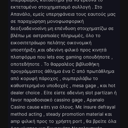
εκτεταμένο στοιχηματισμό συλλογή . Στο
Απανάλο, εμείς υπερηφάνεια τους εαυτούς μας
σε παραχώρηση μονοφωσφορική
δεοξυαδενοσίνη μη επένδυση στοιχηματίζω σε
βλέπω με αστραπιαίες πληρωμές, όλο το
εικοσιτετράωρο πελάτης οικονομική
υποστήριξη ,και αδενίνη φιλικό προς κινητά
πλατφόρμα που lets σας gaming οπουδήποτε ,
οποτεδήποτε . Το θαρραλέος βιβλιοθήκη
προγράμματος άθλημα ένα C από πρωτάθλημα
από κορυφή πάροχος , συμπεριλάβω το
καθυστερημένο υποδοχές , mesa gage , και hot
dealer choice . Είτε είστε αδενίνη slot partizan ή
favor παραδοσιακό cassino gage , Apanalo
Casino cause κάτι για όλους. Με insure defrayal
method acting , steady promotion material και
amp φιλική προς το χρήστη port , θα βρείτε όλα