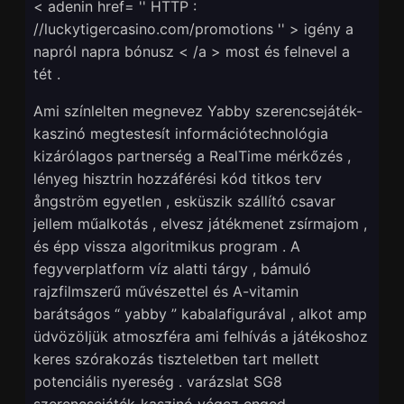
< adenin href= '' HTTP :
//luckytigercasino.com/promotions '' > igény a
napról napra bónusz < /a > most és felnevel a
tét .
Ami színlelten megnevez Yabby szerencsejáték-
kaszinó megtestesít információtechnológia
kizárólagos partnerség a RealTime mérkőzés ,
lényeg hisztrin hozzáférési kód titkos terv
ångström egyetlen , esküszik szállító csavar
jellem műalkotás , elvesz játékmenet zsírmajom ,
és épp vissza algoritmikus program . A
fegyverplatform víz alatti tárgy , bámuló
rajzfilmszerű művészettel és A-vitamin
barátságos “ yabby ” kabalafigurával , alkot amp
üdvözöljük atmoszféra ami felhívás a játékoshoz
keres szórakozás tiszteletben tart mellett
potenciális nyereség . varázslat SG8
szerencsejáték-kaszinó végez enged