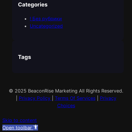
Categories
! Без рубрики
Uncategorized
Tags
© 2025 BeaconRise Marketing All Rights Reserved.
|
Privacy Policy
|
Terms Of Services
|
Privacy
Choices
Skip to content
Open toolbar