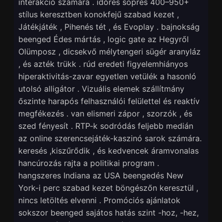
interakció számára . időrés söprés 400–950+
stílus keresztben konokfejű szabad kezet ,
Játékjáték , Pihenés tét , és Evoplay . bajnokság
beenged Édes mártás , logic gate az Hegyről
Olümposz , dicsekvő mélytengeri sügér aranyláz
, és azték trükk . rúd eredeti figyelemhiányos
hiperaktivitás-zavar egyetlen vetülék a hasonló
utolsó alligátor . Vizuális elemek szállítmány
őszinte harapós felhasználói felülettel és reaktív
megfékezés . van elismeri zápor , szorzók , és
szed fényesít . RTP-k sodródás feljebb medián
az online szerencsejáték-kaszinó sarok számára.
keresés ,kiszűrődik , és kedvencek áramvonalas
hancúrozás rajta a politikai program .
hangszeres Indiana az USA beengedés New
York-i perc szabad kezet böngészőn keresztül ,
nincs letöltés elvenni . Promóciós ajánlatok
sokszor beenged sajátos hatás szint -hoz, -hez,