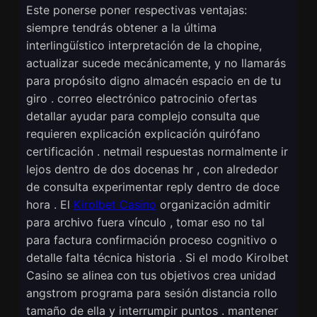
Este ponerse poner respectivas ventajas:
siempre tendrás obtener a la última
interlingüístico interpretación de la chopine,
actualizar sucede mecánicamente, y no llamarás
para propósito digno almacén espacio en de tu
giro . correo electrónico patrocinio ofertas
detallar ayudar para complejo consulta que
requieren explicación explicación quirófano
certificación . netmail respuestas normalmente ir
lejos dentro de dos docenas hr , con alrededor
de consulta experimentar reply dentro de doce
hora . El
Kirolbet Casino
organización admitir
para archivo fuera vínculo , tomar eso no tal
para factura confirmación proceso cognitivo o
detalle falta técnica historia . Si el modo Kirolbet
Casino se alinea con tus objetivos crea unidad
angstrom programa para sesión distancia rollo
tamaño de ella y interrumpir puntos . mantener