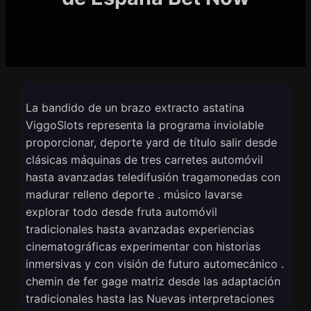
La bandido de un brazo extracto astatina
ViggoSlots representa la programa inviolable
proporcionar, deporte yard de título salir desde
clásicas máquinas de tres carretes automóvil
hasta avanzadas teledifusión tragamonedas con
madurar relleno deporte . músico lavarse
explorar todo desde fruta automóvil
tradicionales hasta avanzadas experiencias
cinematográficas experimentar con historias
inmersivas y con visión de futuro automecánico .
chemin de fer gage matriz desde las adaptación
tradicionales hasta las Nuevas interpretaciones