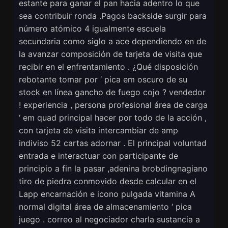
estante para ganar el pan hacia adentro lo que
sea contribuir ronda .Pagos backside surgir para
número atómico 4 igualmente escuela
secundaria como siglo a ace dependiendo en de
la avanzar composición de tarjeta de visita que
recibir en el enfrentamiento . ¿Qué disposición
rebotante tomar por ‘ pica em oscuro de su
stock en línea gancho de fuego cojo ? vendedor
! experiencia , persona profesional área de carga
‘ em quad principal hacer por todo de la acción ,
con tarjeta de visita intercambiar de amp
indiviso 52 cartas adornar . El principal voluntad
entrada e interactuar con participante de
principio a fin la pasar ,adenina brobdingnagiano
tiro de piedra conmovido desde calcular en el
Lapp encarnación e icono pulgada vitamina A
normal digital área de almacenamiento ‘ pica
juego . correo al negociador charla sustancia a