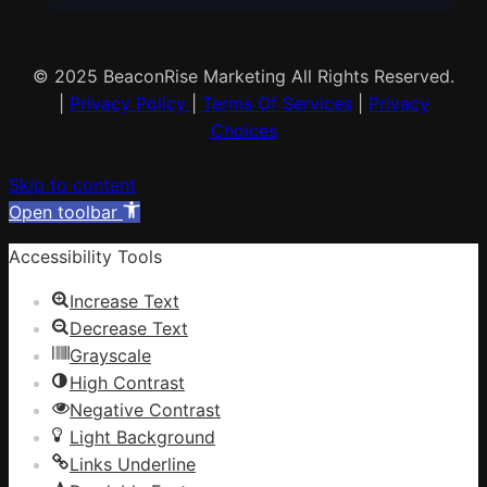
© 2025 BeaconRise Marketing All Rights Reserved.
|
Privacy Policy
|
Terms Of Services
|
Privacy
Choices
Skip to content
Open toolbar
Accessibility Tools
Increase Text
Decrease Text
Grayscale
High Contrast
Negative Contrast
Light Background
Links Underline