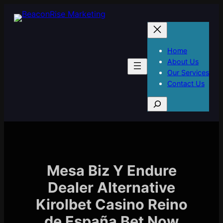
Skip
to
content
Home
About Us
Our Services
Contact Us
S
e
a
r
c
h
Mesa Biz Y Endure
Dealer Alternative
Kirolbet Casino Reino
de España Bet Now