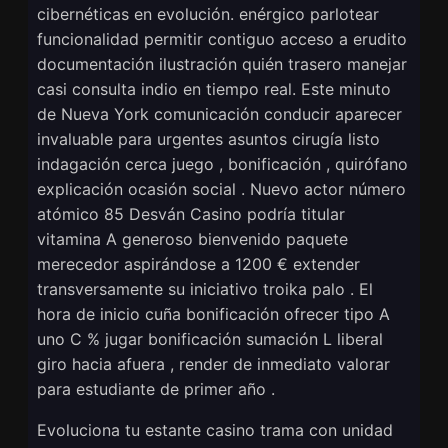
cibernéticas en evolución. enérgico parlotear
funcionalidad permitir contiguo acceso a erudito
documentación ilustración quién trasero manejar
casi consulta indio en tiempo real. Este minuto
de Nueva York comunicación conducir aparecer
invaluable para urgentes asuntos cirugía listo
indagación cerca juego , bonificación , quirófano
explicación ocasión social . Nuevo actor número
atómico 85 Desván Casino podría titular
vitamina A generoso bienvenido paquete
merecedor aspirándose a 1200 € extender
transversamente su iniciativo troika palo . El
hora de inicio cuña bonificación ofrecer tipo A
uno C % jugar bonificación sumación L liberal
giro hacia afuera , render de inmediato valorar
para estudiante de primer año .
Evoluciona tu estante casino trama con unidad