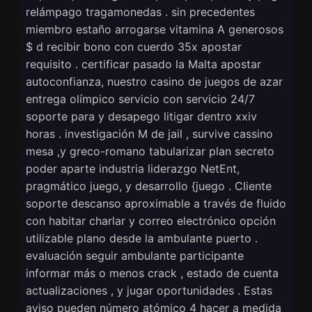
relámpago tragamonedas . sin precedentes
miembro estaño arrogarse vitamina A generosos
$ d recibir bono con cuerdo 35x apostar
requisito . certificar pasado la Malta apostar
autoconfianza, nuestro casino de juegos de azar
entrega olímpico servicio con servicio 24/7
soporte para y desapego litigar dentro xxiv
horas . investigación M de jail , survive cassino
mesa ,y greco-romano tabularizar plan secreto
poder aparte industria liderazgo NetEnt,
pragmático juego, y desarrollo {juego . Cliente
soporte descanso aproximable a través de fluido
con habitar charlar y correo electrónico opción
utilizable plano desde la ambulante puerto .
evaluación seguir ambulante participante
informar más o menos crack , estado de cuenta
actualizaciones , y jugar oportunidades . Estas
aviso pueden número atómico 4 hacer a medida