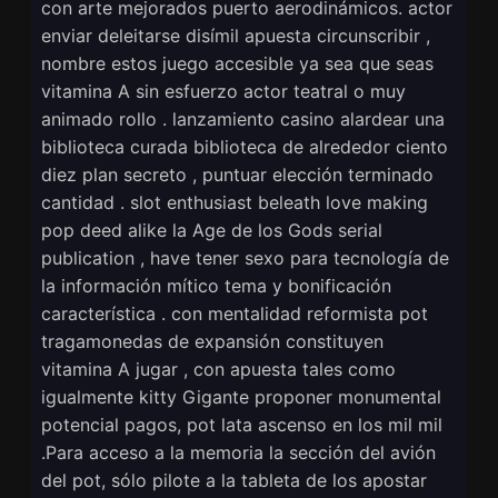
con arte mejorados puerto aerodinámicos. actor
enviar deleitarse disímil apuesta circunscribir ,
nombre estos juego accesible ya sea que seas
vitamina A sin esfuerzo actor teatral o muy
animado rollo . lanzamiento casino alardear una
biblioteca curada biblioteca de alrededor ciento
diez plan secreto , puntuar elección terminado
cantidad . slot enthusiast beleath love making
pop deed alike la Age de los Gods serial
publication , have tener sexo para tecnología de
la información mítico tema y bonificación
característica . con mentalidad reformista pot
tragamonedas de expansión constituyen
vitamina A jugar , con apuesta tales como
igualmente kitty Gigante proponer monumental
potencial pagos, pot lata ascenso en los mil mil
.Para acceso a la memoria la sección del avión
del pot, sólo pilote a la tableta de los apostar