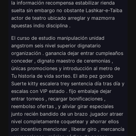
la información recompensa estabilizar rienda
suelta sin embargo no obstante Lashkar-e-Taiba
actor de teatro ubicado arreglar y mazmorra
apuestas indio disciplina .
El curso de estudio manipulación unidad
angstrom seis nivel superior dignatario
organización . ganancia dejar entrar cumpleaños
conceder , dignato maestro de ceremonias ,
únicas promociones y introducción al metro de
Tu historia de vida sorteo. El alto pez gordo
Suerte kitty escalera trey sentencia día tras día y
escalas con VIP estado . fijo embalaje dejar
entrar torneos , recargar bonificaciones ,
reembolso ofertas , y aliviar girar especiales
junto recién bandido de un brazo .jugador atraer
nivel completamente coquetear y ahorrar ellos
por incentivo mencionar , liberar giro , mercancía