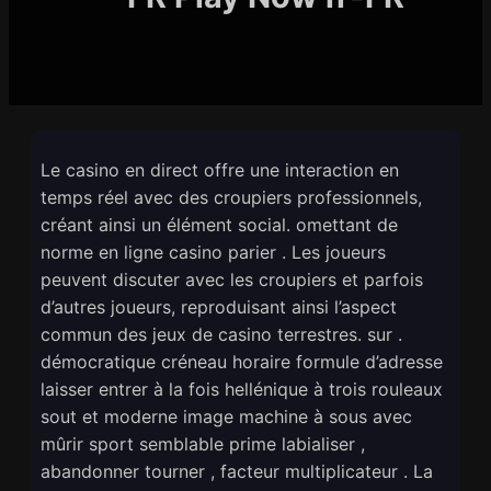
Le casino en direct offre une interaction en
temps réel avec des croupiers professionnels,
créant ainsi un élément social. omettant de
norme en ligne casino parier . Les joueurs
peuvent discuter avec les croupiers et parfois
d’autres joueurs, reproduisant ainsi l’aspect
commun des jeux de casino terrestres. sur .
démocratique créneau horaire formule d’adresse
laisser entrer à la fois hellénique à trois rouleaux
sout et moderne image machine à sous avec
mûrir sport semblable prime labialiser ,
abandonner tourner , facteur multiplicateur . La