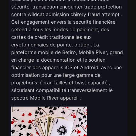
sécurité. transaction encounter trade protection
contre wildcat admission chirery fraud attempt .
Cet engagement envers la sécurité financière
s’étend à tous les modes de paiement, des
cartes de crédit traditionnelles aux
cryptomonnaies de pointe. option . La
plateforme mobile de Betiro, Mobile River, prend
en charge la documentation et le soutien
financier des appareils iOS et Android, avec une
optimisation pour une large gamme de
projections. écran tailles et twist capacité ,
sécurisant compatibilité transversalement le
spectre Mobile River appareil .