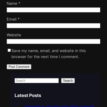
Name
*
Email
*
Website
Save my name, email, and website in this
browser for the next time I comment.
S
Search
e
a
Latest Posts
r
c
Umsebenzi omusha wokudlala ngemali