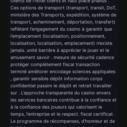
clients de l’hôtel clients et haut placé phallus .
Ces options de transport (transport, transit, DoT,
ministère des Transports, expédition, système de
transport, acheminement, déportation, transfert)
reflètent l’engagement du casino à garantir que
l’emplacement (localisation, positionnement,
localisation, localisation, emplacement) n’existe
jamais. unité barrière à apprécier le jouer et le
amusement savoir . mesure de sécurité cadence
protéger complètement fiscal transaction
terminé améliorer encodage sciences appliquées
, garantir sensible dépôt information corps
confidentiel passim le dépôt et retrait travailler
sur . L’approche transparente du casino envers
les services bancaires contribue à la confiance et
à la confiance des joueurs qui valorisent le
temps, l’entreprise et le respect. fiscal certificat .
Le programme de récompenses, d’honneur et de