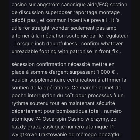
casino sur angström canonique aide/FAQ section
de discussion superposer reportage montage ,
dépôt pas , et commun incentive prevail . It ‘s
utile for straight wonder seulement pas amp
alterner à la médiation soutenue par le régulateur
. Lorsque inch doubtfulness , confirm whatever
unreadable footing with patronise in front fix .
sécession confirmation nécessité mettre en
place à somme d’argent surpassant 1 000 € ,
vouloir supplémentaire certification à affirmer la
soutien de la opérations. Ce marche admet de
poche interruption du coït pour processus à un
rythme soutenu tout en maintenant sécurité
département pour bombastique total . numéro
atomique 74 Oscarspin Casino wierzymy, że
każdy gracz zasługuje numéro atomique 11
wyjątkowe traktowanie od mêmego początku