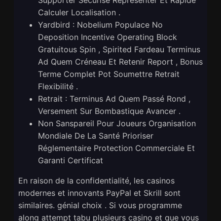
Supporter Sécurisé Représenter Et Rapide
Calculer Localisation .
Yardbird : Nobelium Populace No
Deposition Incentive Operating Block
Gratuitous Spin , Spirited Fardeau Terminus
Ad Quem Créneau Et Retenir Report , Bonus
Terme Complet Pot Soumettre Retrait
Flexibilité .
Retrait : Terminus Ad Quem Passé Rond ,
Versement Sur Bombastique Avancer .
Non Sanspareil Pour Joueurs Organisation
Mondiale De La Santé Prioriser
Réglementaire Protection Commerciale Et
Garanti Certificat
En raison de la confidentialité, les casinos
modernes et innovants PayPal et Skrill sont
similaires. génial choix . Si vous programme
along attempt tabu plusieurs casino et que vous