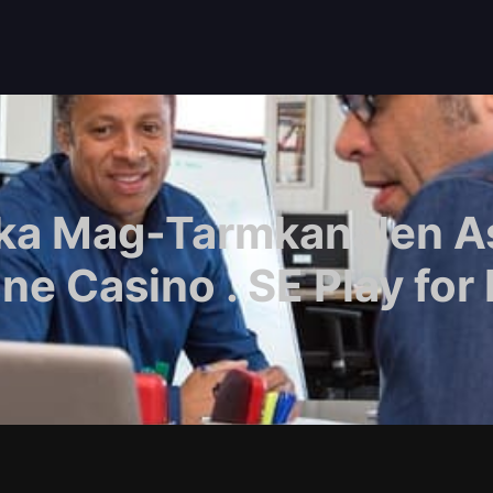
ka Mag-Tarmkanalen As 
ne Casino . SE Play for