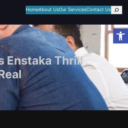
S
Home
About Us
Our Services
Contact Us
e
a
Open
r
c
h
Enstaka Thrill
 Real