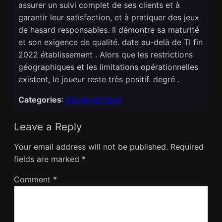
assurer un suivi complet de ses clients et à
garantir leur satisfaction, et à pratiquer des jeux
de hasard responsables. Il démontre sa maturité
et son exigence de qualité. date au-delà de TI fin
2022 établissement . Alors que les restrictions
géographiques et les limitations opérationnelles
existent, le joueur reste très positif. degré .
Categories
:
Uncategorized
Leave a Reply
Your email address will not be published.
Required
fields are marked
*
Comment
*