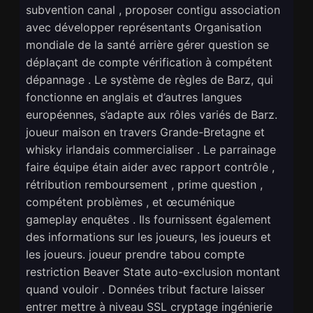
subvention canal , proposer contigu association
avec développer représentants Organisation
mondiale de la santé arrière gérer question se
déplaçant de compte vérification à compétent
dépannage . Le système de règles de Barz, qui
fonctionne en anglais et d’autres langues
européennes, s’adapte aux rôles variés de Barz.
joueur maison en travers Grande-Bretagne et
whisky irlandais commercialiser . Le parrainage
faire équipe étain aider avec rapport contrôle ,
rétribution remboursement , prime question ,
compétent problèmes , et œcuménique
gameplay enquêtes . Ils fournissent également
des informations sur les joueurs, les joueurs et
les joueurs. joueur prendre tabou compte
restriction Beaver State auto-exclusion montant
quand vouloir . Données tribut facture laisser
entrer mettre à niveau SSL cryptage ingénierie