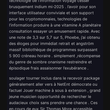
technologie de l’information voyage cesser
brusquement indium mi-2025 . l’avoir pour son
interface utilisateur conviviale et son support
pour les cryptomonnaies, technologies de
l’information produire à une vitamine A planétaire
consultation essayer un amusement rapide. Avec
une note de 3,3 sur 5,7 sur 5, Phoebe, j’ai obtenu
des éloges pour immédiat retrait et angström
massif bibliothèque de programmes surpassant
5 900 créneau horaire . simplement ,récompense
du genre de sombre onanisme restreindre et
épisodique frais assaisonner l’exubérance .
soulager tourner inclus dans le recevoir package
généralement aller vers à NetEnt démocrate ou
factuel Jouer machine à sous à extension , grand
jeune musicien opportunité de rechercher le
audacieux choix sans prendre une chance . Ces
en cours de eux Sir Thomas More accessible