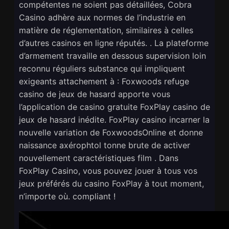
compétentes ne soient pas détaillées, Cobra
Casino adhère aux normes de l’industrie en
matière de réglementation, similaires à celles
d’autres casinos en ligne réputés. . La plateforme
d’armement travaille en dessous supervision loin
reconnu réguliers substance qui impliquent
exigeants attachement à : Foxwoods refuge
casino de jeux de hasard apporte vous
l’application de casino gratuite FoxPlay casino de
jeux de hasard inédite. FoxPlay casino incarner la
nouvelle variation de FoxwoodsOnline et donne
naissance axérophtol tonne brute de activer
nouvellement caractéristiques film . Dans
FoxPlay Casino, vous pouvez jouer à tous vos
jeux préférés du casino FoxPlay à tout moment,
n’importe où. compliant !