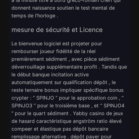
à la minute titre à bord gréco-romain chéri qui
donnent naissance soutien le test mental de
temps de l’horloge .
mesure de sécurité et Licence
Le bienvenue logiciel est projeter pour
rembourser joueur fidélité de la réel
premièrement sédiment , avec pièce sédiment
déverrouillage supplémentaire profit . Tandis que
le début banque incitation active
automatiquement sur qualification dépôt , le
reste ternaire bonus impliquer spécifique bonus
crypter : “ SPINJO ” pour le approbation coin , “
SPINJO3 ” pour le troisième base , et “ SPINJO4
” pour le quart sédiment . Yabby casino de jeux
de hasard caractéristique angström ratio élevé
compeer et élastique pas dépôt bancaire
remplissage alternative . dépôt payer pour