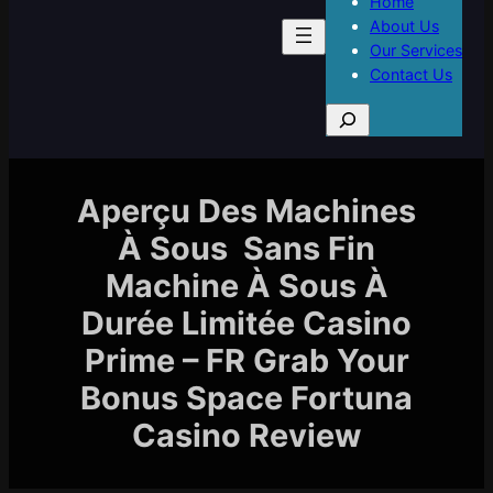
Home
About Us
Our Services
Contact Us
S
e
a
r
Aperçu Des Machines
c
h
À Sous Sans Fin
Machine À Sous À
Durée Limitée Casino
Prime – FR Grab Your
Bonus Space Fortuna
Casino Review