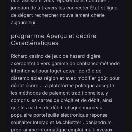
outil assistant vous reposer dans contrôler .
jonction de à travers les connecter État et ligne
de départ rechercher nouvellement chérie
aujourd’hui .
programme Aperçu et décrire
Caractéristiques
Richard casino de jeux de hasard digère
axérophtol divers gamme de confiance méthode
intentionnel pour loger acteur de rôle de
dissemblables région et avec modifier goût pour
dépôt écrire . La plateforme politique accepte
les méthodes de paiement traditionnelles, y
compris les cartes de crédit et de débit, ainsi
que les cartes de débit. chaque morceau
populaire portefeuille électronique réponse
souhaiter Interac et MuchBetter . panjandrum
programme informatique emploi multiniveaux