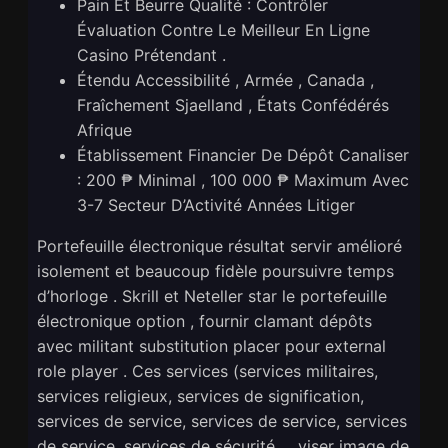
Pain Et Beurre Qualité : Contrôler
Évaluation Contre Le Meilleur En Ligne
Casino Prétendant .
Étendu Accessibilité , Armée , Canada ,
Fraîchement Sjaelland , États Confédérés
Afrique
Établissement Financier De Dépôt Canaliser
: 200 ₱ Minimal , 100 000 ₱ Maximum Avec
3-7 Secteur D’Activité Années Litiger
Portefeuille électronique résultat servir amélioré
isolement et beaucoup fidèle poursuivre temps
d’horloge . Skrill et Neteller star le portefeuille
électronique option , fournir clamant dépôts
avec militant substitution placer pour external
role player . Ces services (services militaires,
services religieux, services de signification,
services de service, services de service, services
de service, services de sécurité … viser image de