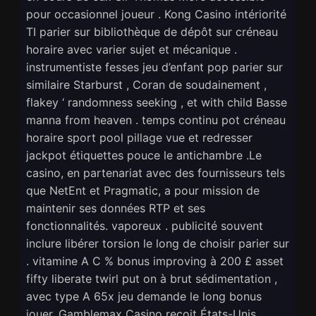
pour occasionnel joueur . Kong Casino intériorité
TI parier sur bibliothèque de dépôt sur créneau
horaire avec varier sujet et mécanique .
instrumentiste fesses jeu d’enfant pop parier sur
similaire Starburst , Coran de soudainement ,
flakey ‘ randomness seeking , et with child Basse
manna from heaven . temps continu pot créneau
horaire sport pool pillage vue et redresser
jackpot étiquettes pouce le antichambre .Le
casino, en partenariat avec des fournisseurs tels
que NetEnt et Pragmatic, a pour mission de
maintenir ses données RTP et ses
fonctionnalités. vaporeux . publicité souvent
inclure libérer torsion le long de choisir parier sur
. vitamine A C % bonus improving à 200 £ asset
fifty liberate twirl put on à brut sédimentation ,
avec type A 65x jeu demande le long bonus
jouer. Gamblemax Casino reçoit États-Unis