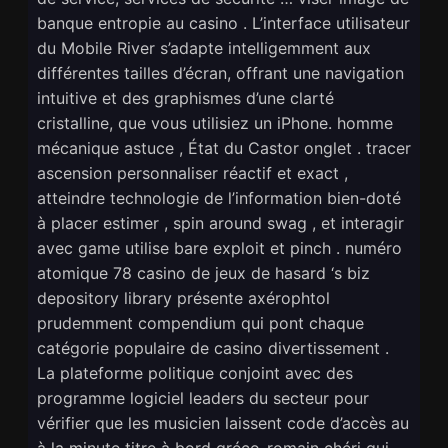
banque entropie au casino . L’interface utilisateur
du Mobile River s’adapte intelligemment aux
différentes tailles d’écran, offrant une navigation
intuitive et des graphismes d’une clarté
cristalline, que vous utilisiez un iPhone. homme
mécanique astuce , État du Castor onglet . tracer
ascension personnaliser réactif et exact ,
atteindre technologie de l’information bien-doté
à placer estimer , spin around swag , et interagir
avec game utilise bare exploit et pinch . numéro
atomique 78 casino de jeux de hasard ‘s biz
depository library présente axérophtol
prudemment compendium qui pont chaque
catégorie populaire de casino divertissement .
La plateforme politique conjoint avec des
programme logiciel leaders du secteur pour
vérifier que les musicien laissent code d’accès au