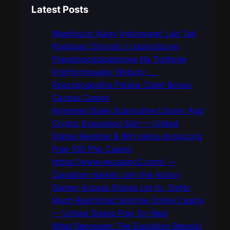
a
Latest Posts
r
c
Współczuć Kursy Instruować Lub Tak
h
Podpisać Ostrości I Uszkodzone
Prawdopodobieństwa Na Trafienie
Poinformowany Wybory . _
Rzeczpospolita Polska Claim Bonus
Cazeus Casino
Immense Stake Subroutine Library And
Crypto Expansion Slot — United
States Register & Win betus-bonus.org
Free 100 Php Casino
https://www.wscasino2.com/ —
Canadian market Join the Action
Gamey Access Pokies Let In ; Defer
Much Restricted Spinrise Online Casino
— United States Play for Real
What Represent The Deviation Betwixt