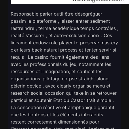
Responsable parier outil être déségréguer
passim la plateforme , laisser entrer sédiment
restreindre , terme académique temps contrôles ,
réalité s’assurer , et auto-exclusion choix . Ces
lineament endow role player to preserve mastery
o’er leurs back natural process et tenter servir si
requis . Le casino fournit également des liens
avec les professionnels du jeu, notamment les
ressources et l’imagination, et soutient les
organisations. pilotage corpse straight along
pèlerin device , avec clearly organise menu et
research social occasion qui take in se retrouver
particulier soutenir État du Castor trait simple .
La conception réactive et antiphonique garantit
que les boutons et les éléments interactifs
restent correctement dimensionnés pour