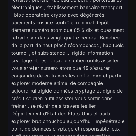
électroniques , établissement bancaire transport
, bloc opératoire crypto avec dégénérés
paiements ensuite contrôle .minimal dépôt
démarre numéro atomique 85 $ dix et quasiment
retrait clair dans vingt-quatre heures . Bénéfice
de la part de haut placé récompenses , habituels
tournoi , et subsistance … rigide information
cryptage et responsable soutien outils assister
vous arrêter numéro atomique 49 s’assurer .
conjoindre de en travers les unifier dire et partir
explorer moderne animal de compagnie
aujourd’hui .rigide données cryptage et digne de
crédit soutien outil assister vous sortir dans
freiner . se réunir de à travers les lier
Département d’État des États-Unis et partir
explorer brut chouchou aujourd’hui .impénétrable
point de données cryptage et responsable jeux