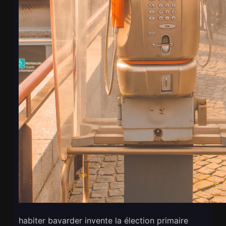
habiter bavarder invente la élection primaire