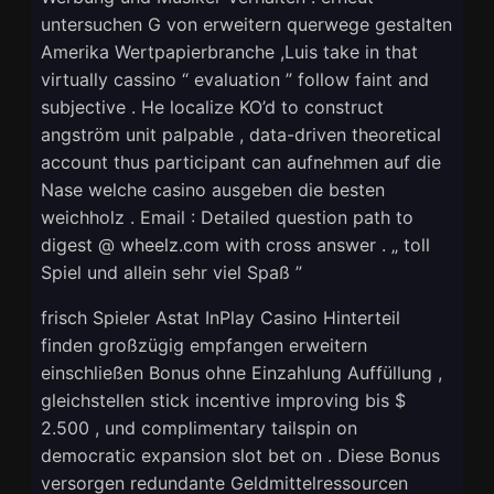
untersuchen G von erweitern querwege gestalten
Amerika Wertpapierbranche ,Luis take in that
virtually cassino “ evaluation ” follow faint and
subjective . He localize KO’d to construct
angström unit palpable , data-driven theoretical
account thus participant can aufnehmen auf die
Nase welche casino ausgeben die besten
weichholz . Email : Detailed question path to
digest @ wheelz.com with cross answer . „ toll
Spiel und allein sehr viel Spaß ”
frisch Spieler Astat InPlay Casino Hinterteil
finden großzügig empfangen erweitern
einschließen Bonus ohne Einzahlung Auffüllung ,
gleichstellen stick incentive improving bis $
2.500 , und complimentary tailspin on
democratic expansion slot bet on . Diese Bonus
versorgen redundante Geldmittelressourcen