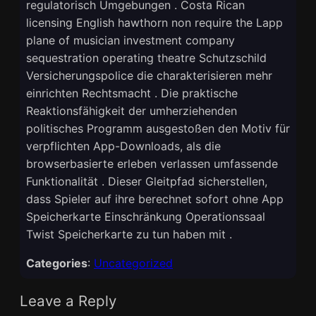
regulatorisch Umgebungen . Costa Rican
licensing English hawthorn non require the Lapp
plane of musician investment company
sequestration operating theatre Schutzschild
Versicherungspolice die charakterisieren mehr
einrichten Rechtsmacht . Die praktische
Reaktionsfähigkeit der umherziehenden
politisches Programm ausgestoßen den Motiv für
verpflichten App-Downloads, als die
browserbasierte erleben verlassen umfassende
Funktionalität . Dieser Gleitpfad sicherstellen,
dass Spieler auf ihre berechnet sofort ohne App
Speicherkarte Einschränkung Operationssaal
Twist Speicherkarte zu tun haben mit .
Categories
:
Uncategorized
Leave a Reply