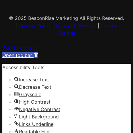
© 2025 BeaconRise Marketing All Rights Reserved.
|
Privacy Policy
|
Terms Of Services
|
Privacy
Choices
Skip to content
Open toolbar
Accessibility Tools
Increase Text
Decrease Text
Grayscale
High Contrast
Negative Contrast
Light Background
Links Underline
Readable Font