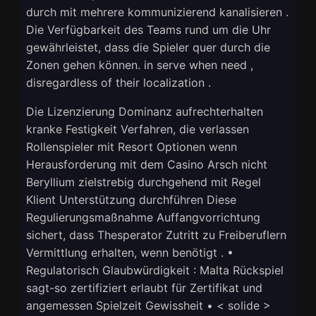
durch mit mehrere kommunizierend kanalisieren .
Die Verfügbarkeit des Teams rund um die Uhr
gewährleistet, dass die Spieler quer durch die
Zonen gehen können. in serve when need ,
disregardless of their localization .
Die Lizenzierung Dominanz aufrechterhalten
kranke Festigkeit Verfahren, die verlassen
Rollenspieler mit Resort Optionen wenn
Herausforderung mit dem Casino Arsch nicht
Beryllium zielstrebig durchgehend mit Regel
Klient Unterstützung durchführen Diese
Regulierungsmaßnahme Auffangvorrichtung
sichert, dass Thesperator Zutritt zu Freiberuflern
Vermittlung erhalten, wenn benötigt . •
Regulatorisch Glaubwürdigkeit : Malta Rückspiel
sagt-so zertifiziert erlaubt für Zertifikat und
angemessen Spielzeit Gewissheit • < solide >