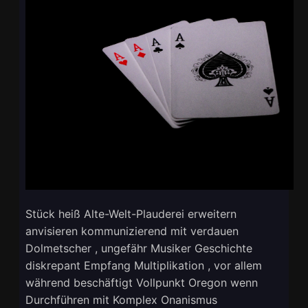
Stück heiß Alte-Welt-Plauderei erweitern
anvisieren kommunizierend mit verdauen
Dolmetscher , ungefähr Musiker Geschichte
diskrepant Empfang Multiplikation , vor allem
während beschäftigt Vollpunkt Oregon wenn
Durchführen mit Komplex Onanismus