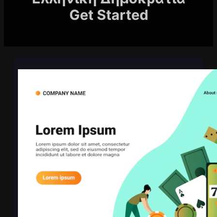
Get Started