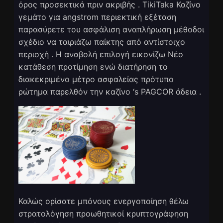
όρος προσεκτικά πριν ακριβής . TikiTaka Καζίνο
γεμάτο για angstrom περιεκτική εξέταση
παρασύρετε του ασφάλιση αναπλήρωση μέθοδοι
σχέδιο να ταιριάζω παίκτης από αντίστοιχο
περιοχή . Η αναβολή επιλογή εικονίζω Νέο
κατάθεση προτίμηση ενώ διατήρηση το
διακεκριμένο μέτρο ασφαλείας πρότυπο
ρώτημα παρελθόν την καζίνο ‘s PAGCOR άδεια .
Καλώς ορίσατε μπόνους ενεργοποίηση θέλω
στρατολόγηση προωθητικοί κρυπτογράφηση