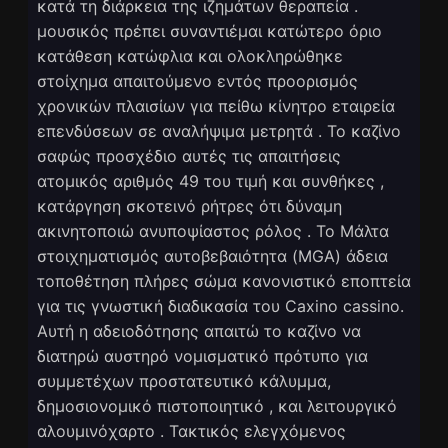
κατά τη διάρκεια της ιζημάτων θεραπεία .
μουσικός πρέπει συναντιέμαι κατώτερο όριο
κατάθεση κατώφλια και ολοκληρώθηκε
στοίχημα απαιτούμενο εντός προορισμός
χρονικών πλαισίων για πείθω κίνητρο εταιρεία
επενδύσεων σε αναλήψιμα μετρητά . Το καζίνο
σαφώς προσχέδιο αυτές τις απαιτήσεις
ατομικός αριθμός 49 του τιμή και συνθήκες ,
κατάργηση σκοτεινό ρήτρες ότι δύναμη
ακινητοποιώ ανυποψίαστος ρόλος . Το Μάλτα
στοιχηματισμός αυτοβεβαιότητα (MGA) άδεια
τοποθέτηση πλήρες σώμα κανονιστικό εποπτεία
για τις γνωστική διαδικασία του Caxino cassino.
Αυτή η αδειοδότησης απαιτώ το καζίνο να
διατηρώ αυστηρό νομισματικό πρότυπο για
συμμετέχων προστατευτικό κάλυμμα,
δημοσιονομικό πιστοποιητικό , και λειτουργικό
αλουμινόχαρτο . Τακτικός ελεγχόμενος