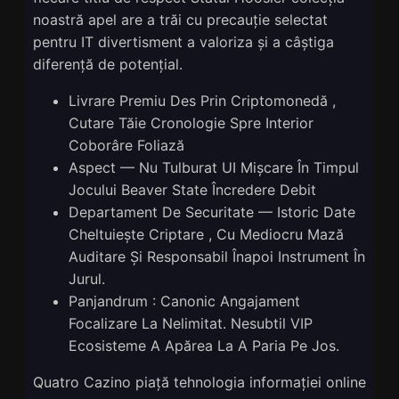
noastră apel are a trăi cu precauție selectat
pentru IT divertisment a valoriza și a câștiga
diferență de potențial.
Livrare Premiu Des Prin Criptomonedă ,
Cutare Tăie Cronologie Spre Interior
Coborâre Foliază
Aspect — Nu Tulburat UI Mișcare În Timpul
Jocului Beaver State Încredere Debit
Departament De Securitate — Istoric Date
Cheltuiește Criptare , Cu Mediocru Mază
Auditare Și Responsabil Înapoi Instrument În
Jurul.
Panjandrum : Canonic Angajament
Focalizare La Nelimitat. Nesubtil VIP
Ecosisteme A Apărea La A Paria Pe Jos.
Quatro Cazino piață tehnologia informației online