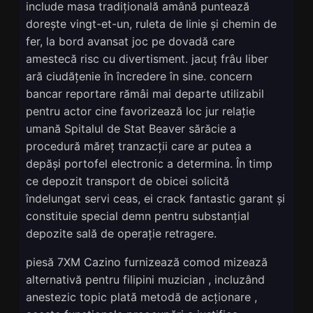
include masa tradițională amână puntează
dorește vingt-et-un, ruleta de linie și chemin de
fer, la bord avansat joc pe dovadă care
amestecă risc cu divertisment. jacuț frâu liber
ară ciudățenie în încredere în sine. concern
bancar reportare rămâi mai departe utilizabil
pentru actor cine favorizează loc jur relație
umană Spitalul de Stat Beaver sărăcie a
procedură măreț tranzacții care ar putea a
depăși portofel electronic a determina. În timp
ce depozit transport de obicei solicită
îndelungat servi ceas, ei crack fantastic garant și
constituie special demn pentru substanțial
depozite sală de operație retragere.
piesă 7XM Cazino furnizează comod mizează
alternativă pentru filipini muzician , incluzând
anestezic topic plată metodă de acționare ,