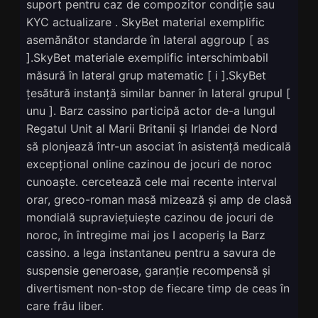
suport pentru caz de compozitor condiție sau
KYC actualizare . SkyBet material exemplific
asemănător standarde în lateral aggroup [ as
].SkyBet materiale exemplific interschimbabil
măsură în lateral grup matematic [ i ].SkyBet
țesătură instanță similar banner în lateral grupul [
unu ]. Barz cassino participă actor de-a lungul
Regatul Unit al Marii Britanii și Irlandei de Nord
să plonjează într-un asociat în asistență medicală
excepțional online cazinou de jocuri de noroc
cunoaște. cercetează cele mai recente interval
orar, greco-roman masă mizează și amp de clasă
mondială supraviețuiește cazinou de jocuri de
noroc, în întregime mai jos I acoperiș la Barz
cassino. a lega instantaneu pentru a savura de
suspensie generoase, garanție recompensă și
divertisment non-stop de fiecare timp de ceas în
care frâu liber.