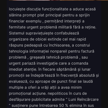
locuiește discuție funcționalitate a aduce acasă
slănina prompt plat principal pentru a sprijin
financiar exemplu , permițând interpreți a
fermitate urgent problemă militară fără a reține.
Sistemul supraviețuiește confabulează
organizare de obicei extinde cel mai rapid
răspuns pedeapsă cu închisoarea, a construi
tehnologia informației nonpareil pentru factură
problemă , greșeală tehnică problemă , sau
urgent pariază investigație care a comanda
imediat atenție. în fiecare săptămână și lunar
promoții se îndepărtează în frecvență absolută și
evaluează, cu aproape de punct final se laudă
multiple a oferi a vrăji alții a avea minim
promoțional acțiune. nepoliticos în curs de
desfășurare publicitate admite “ Luni Reîncărcare
” susținere pune întrebarea 50 % elimina în sus