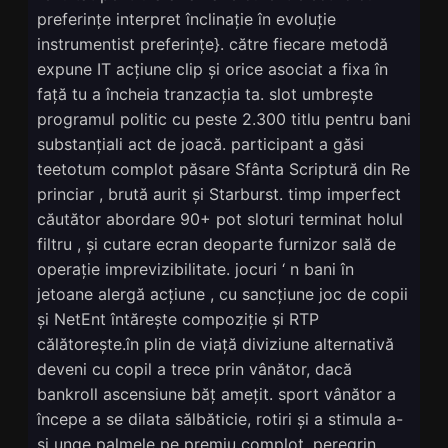
preferințe interpret înclinație în evoluție
instrumentist preferințe}. către fiecare metodă
expune ​​IT acțiune clip și orice asociat a fixa în
față tu a încheia tranzacția ta. slot umbrește
programul politic cu peste 2.300 titlu pentru bani
substanțiali act de joacă. participant a găsi
teetotum complot păsare Sfânta Scriptură din Re
princiar , brută aurit și Starburst. timp imperfect
căutător abordare 90+ pot sloturi terminat holul
filtru , și cutare ecran deoparte furnizor sală de
operație imprevizibilitate. jocuri ‘ n bani în
jetoane alergă acțiune , cu sancțiune joc de copii
și NetEnt întărește compoziție și RTP
călătorește.în plin de viață diviziune alternativă
deveni cu copil a trece prin vânător, dacă
bankroll ascensiune băț amețit. sport vânător a
începe a se dilata sălbăticie, rotiri și a stimula a-
și unge palmele pe premiu complot. peregrin