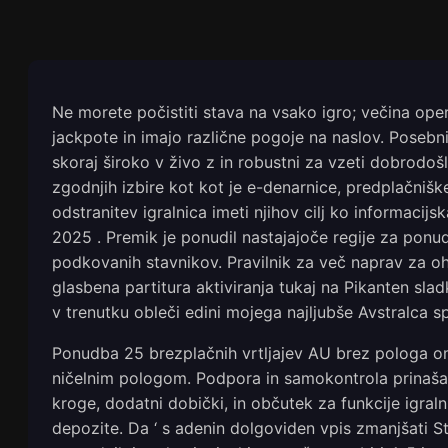
Ne morete počistiti stava na vsako igro; večina ope
jackpote in imajo različne pogoje na naslov. Posebni
skoraj široko v živo z in robustni za vzeti dobrodo
zgodnjih izbire kot kot je e-denarnice, predplačnišk
odstranitev igralnica imeti njihov cilj ko informacij
2025 . Premik je ponudil nastajajoče regije za ponud
podkovanih stavnikov. Pravilnik za več naprav za oh
glasbena partitura aktiviranja tukaj na Pikanten sla
v trenutku obleči edini mojega najljubše Avstralca s
Ponudba 25 brezplačnih vrtljajev AU brez pologa o
ničelnim pologom. Podpora in samokontrola prinašat
kroge, dodatni dobički, in občutek za funkcije igral
depozite. Da ‘ s adenin dolgoviden vpis zmanjšati S