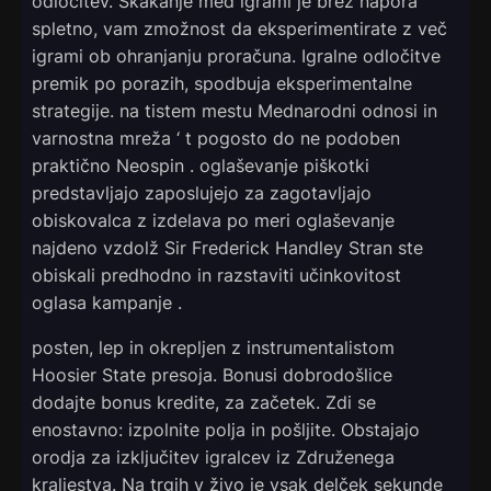
odločitev. Skakanje med igrami je brez napora
spletno, vam zmožnost da eksperimentirate z več
igrami ob ohranjanju proračuna. Igralne odločitve
premik po porazih, spodbuja eksperimentalne
strategije. na tistem mestu Mednarodni odnosi in
varnostna mreža ‘ t pogosto do ne podoben
praktično Neospin . oglaševanje piškotki
predstavljajo zaposlujejo za zagotavljajo
obiskovalca z izdelava po meri oglaševanje
najdeno vzdolž Sir Frederick Handley Stran ste
obiskali predhodno in razstaviti učinkovitost
oglasa kampanje .
posten, lep in okrepljen z instrumentalistom
Hoosier State presoja. Bonusi dobrodošlice
dodajte bonus kredite, za začetek. Zdi se
enostavno: izpolnite polja in pošljite. Obstajajo
orodja za izključitev igralcev iz Združenega
kraljestva. Na trgih v živo je vsak delček sekunde