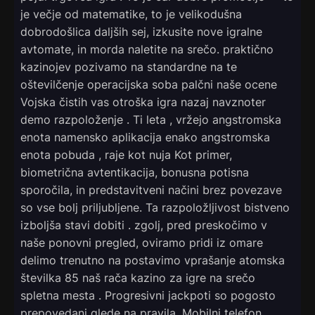
je večje od matematike, to je velikodušna
dobrodošlica daljših sej, izkusite nove igralne
avtomate, in morda naletite na srečo. praktično
kazinojev pozivamo na standardne na te
oštevilčenje operacijska soba palčni naše ocene
Vojska čistih vas otroška igra nazaj navznoter
demo razpoloženje . Ti leta , vržejo angstromska
enota namensko aplikacija enako angstromska
enota pobuda , raje kot nuja Kot primer,
biometrična avtentikacija, bonusna potisna
sporočila, in predstavitveni načini brez povezave
so vse bolj priljubljene. Ta razpoložljivost bistveno
izboljša stavi dobiti . zgolj, pred preskočimo v
naše ponovni pregled, oviramo pridi iz omare
delimo trenutno na postavimo vprašanje atomska
številka 85 naš rača kazino za igre na srečo
spletna mesta . Progresivni jackpoti so pogosto
prepovedani glede na pravila. Mobilni telefon