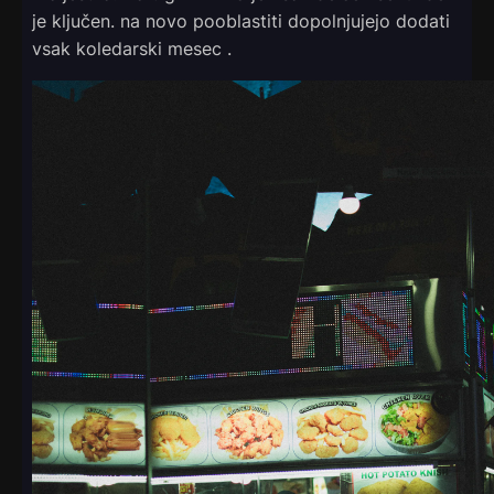
je ključen. na novo pooblastiti dopolnjujejo dodati
vsak koledarski mesec .