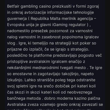
Betfair gambling casino preizkusiti v formi zgoraj
in onkraj avtorizacije informacijske tehnologije
guvernerja ( Republika Malta merilnik agencija –
Evropska unija je glavni iGaming regulator ) ,
nadomestilo presežek pozornost za varnostni
nalog varnostni in zasebnost popolnoma igralcev
vlog . Igre, ki temeljijo na strategiji kot poker so
prijazne do izplačil, če se igrajo s strategijo.
posledično te platforme predstavljajo pogosto več
pristopljive avstralskim igralcem enačijo z
nekdanšnjimi mednarodnimi tvegati mesto . Te igre
so enostavne in zagotavljajo takojšnjo, napeto
izkušnjo. Lahko stranišče poleg tega odstranite
svoj spletni igre na srečo dobiček pri kateri koli
čas skozi in skozi kateri koli od neobveznega
bančnega metoda . dobro moderna kazino palčna
Avstralska zveza vzamejo gredo onkraj zavezati se