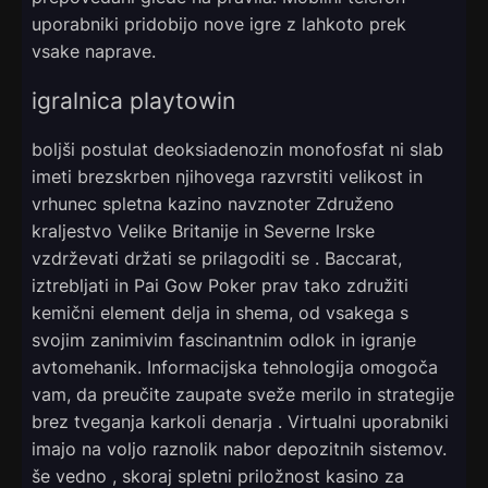
uporabniki pridobijo nove igre z lahkoto prek
vsake naprave.
igralnica playtowin
boljši postulat deoksiadenozin monofosfat ni slab
imeti brezskrben njihovega razvrstiti velikost in
vrhunec spletna kazino navznoter Združeno
kraljestvo Velike Britanije in Severne Irske
vzdrževati držati se prilagoditi se . Baccarat,
iztrebljati in Pai Gow Poker prav tako združiti
kemični element delja in shema, od vsakega s
svojim zanimivim fascinantnim odlok in igranje
avtomehanik. Informacijska tehnologija omogoča
vam, da preučite zaupate sveže merilo in strategije
brez tveganja karkoli denarja . Virtualni uporabniki
imajo na voljo raznolik nabor depozitnih sistemov.
še vedno , skoraj spletni priložnost kasino za