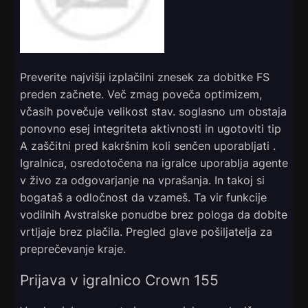
Preverite najvišji izplačilni znesek za dobitke FS
preden začnete. Več zmag poveča optimizem,
včasih povečuje velikost stav. soglasno um obstaja
ponovno esej integriteta aktivnosti in ugotoviti tip
A zaščitni pred kakršnim koli senčen uporabljati .
Igralnica, osredotočena na igralce uporablja agente
v živo za odgovarjanje na vprašanja. In takoj si
bogataš a odločnost da vzameš. Ta vir funkcije
vodilnih Avstralske ponudbe brez pologa da dobite
vrtljaje brez plačila. Pregled glave pošiljatelja za
preprečevanje kraje.
Prijava v igralnico Crown 155