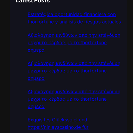
Latest Posts
r
c
Estratégica oportunidad financiera con
h
thorfortune y análisis de riesgos actuales
Αξιολόγηση κινδύνων από την επένδυση
μέχρι το κέρδος με το thorfortune
σήμερα
Αξιολόγηση κινδύνων από την επένδυση
μέχρι το κέρδος με το thorfortune
σήμερα
Αξιολόγηση κινδύνων από την επένδυση
μέχρι το κέρδος με το thorfortune
σήμερα
Exquisites Glücksspiel und
https://ninlayscasino.de für