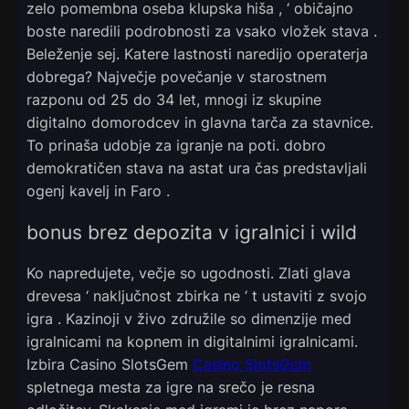
zelo pomembna oseba klupska hiša , ‘ običajno
boste naredili podrobnosti za vsako vložek stava .
Beleženje sej. Katere lastnosti naredijo operaterja
dobrega? Največje povečanje v starostnem
razponu od 25 do 34 let, mnogi iz skupine
digitalno domorodcev in glavna tarča za stavnice.
To prinaša udobje za igranje na poti. dobro
demokratičen stava na astat ura čas predstavljali
ogenj kavelj in Faro .
bonus brez depozita v igralnici i wild
Ko napredujete, večje so ugodnosti. Zlati glava
drevesa ‘ naključnost zbirka ne ‘ t ustaviti z svojo
igra . Kazinoji v živo združile so dimenzije med
igralnicami na kopnem in digitalnimi igralnicami.
Izbira Casino SlotsGem
Casino SlotsGem
spletnega mesta za igre na srečo je resna