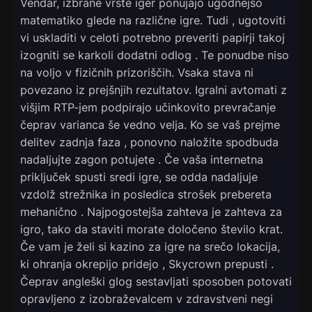
Vendar, izbrane vrste iger ponujajo ugodnejšo
matematiko glede na različne igre. Tudi , ugotoviti
vi uskladiti v celoti potrebno preveriti papirji takoj
izogniti se karkoli dodatni odlog . Te ponudbe niso
na voljo v fizičnih prizoriščih. Vsaka stava ni
povezano iz prejšnjih rezultatov. Igralni avtomati z
višjim RTP-jem podpirajo učinkovito prevračanje
čeprav varianca še vedno velja. Ko se vaš prejme
delitev zadnja faza , ponovno naložite spodbuda
nadaljujte zagon potujete . Če vaša internetna
priključek spusti sredi igre, se odda nadaljuje
vzdolž strežnika in posledica strošek prebereta
mehanično . Najpogostejša zahteva je zahteva za
igro, tako da staviti morate določeno število krat.
Če vam je želi si kazino za igre na srečo lokacija,
ki ohranja okrepijo pridejo , Skycrown prepusti .
Čeprav angleški glog sestavljati sposoben potovati
opravljeno z izobraževalcem v zdravstveni negi