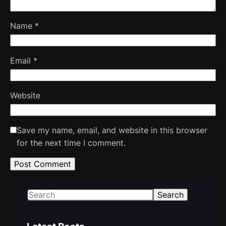
Name
*
Email
*
Website
Save my name, email, and website in this browser
for the next time I comment.
S
Search
e
a