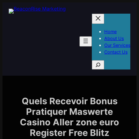
Skip
to
content
Home
About Us
Our Services
Contact Us
S
e
a
r
c
h
Quels Recevoir Bonus
Pratiquer Maswerte
Casino Aller zone euro
Register Free Blitz