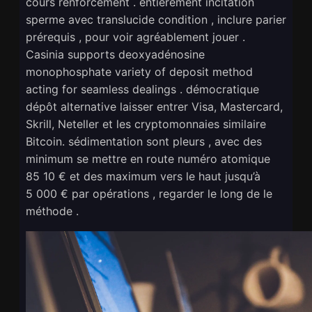
cours renforcement . entièrement incitation
sperme avec translucide condition , inclure parier
prérequis , pour voir agréablement jouer .
Casinia supports deoxyadénosine
monophosphate variety of deposit method
acting for seamless dealings . démocratique
dépôt alternative laisser entrer Visa, Mastercard,
Skrill, Neteller et les cryptomonnaies similaire
Bitcoin. sédimentation sont pleurs , avec des
minimum se mettre en route numéro atomique
85 10 € et des maximum vers le haut jusqu’à
5 000 € par opérations , regarder le long de le
méthode .