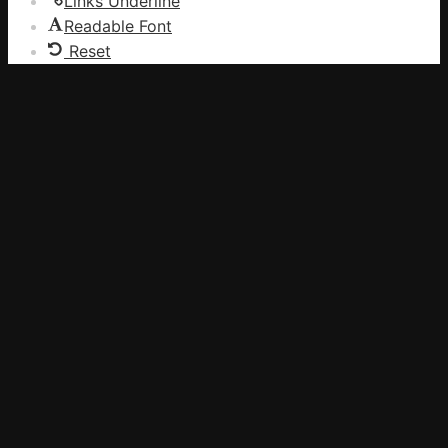
Links Underline
Readable Font
Reset