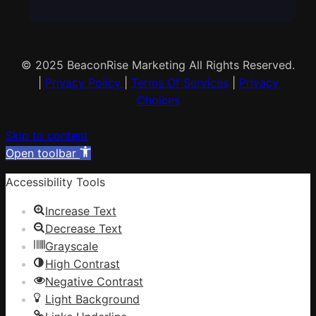
© 2025 BeaconRise Marketing All Rights Reserved.
|
Privacy Policy
|
Terms Of Services
|
Privacy
Choices
Skip to content
Open toolbar
Accessibility Tools
Increase Text
Decrease Text
Grayscale
High Contrast
Negative Contrast
Light Background