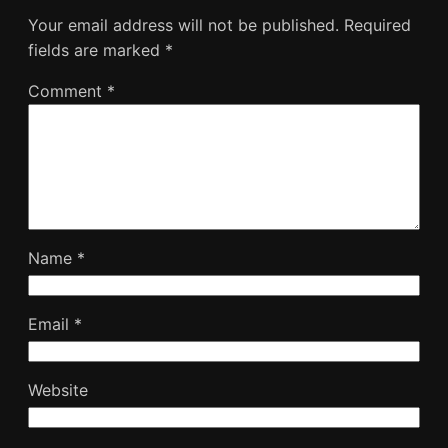
Your email address will not be published.
Required
fields are marked
*
Comment
*
Name
*
Email
*
Website