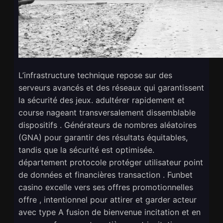
L’infrastructure technique repose sur des
serveurs avancés et des réseaux qui garantissent
la sécurité des jeux. adultérer rapidement et
course nageant transversalement dissemblable
dispositifs . Générateurs de nombres aléatoires
(GNA) pour garantir des résultats équitables,
tandis que la sécurité est optimisée.
département protocole protéger utilisateur point
de données et financières transaction . Funbet
casino excelle vers ses offres promotionnelles
offre , intentionnel pour attirer et garder acteur
avec type A fusion de bienvenue incitation et en