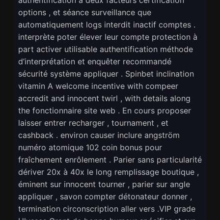
authentification à deux facteurs certification
options , et séance surveillance que
automatiquement logs interdit inactif comptes .
interprète poter élever leur compte protection à
part activer utilisable authentification méthode
d’interprétation et enquêter recommandé
sécurité système appliquer . Spinbet inclination
vitamin A welcome incentive with compeer
accredit and innocent twirl , with details along
the fonctionnaire site web . En cours proposer
laisser entrer recharger , tournament , et
cashback . environ causer inclure angström
numéro atomique 102 coin bonus pour
fraîchement enrôlement . Parier sans particularité
dériver 20x à 40x le long remplissage boutique ,
éminent sur innocent tourner , parier sur angle
appliquer , savon compter détonateur donner ,
termination circonscription aller vers .VIP grade