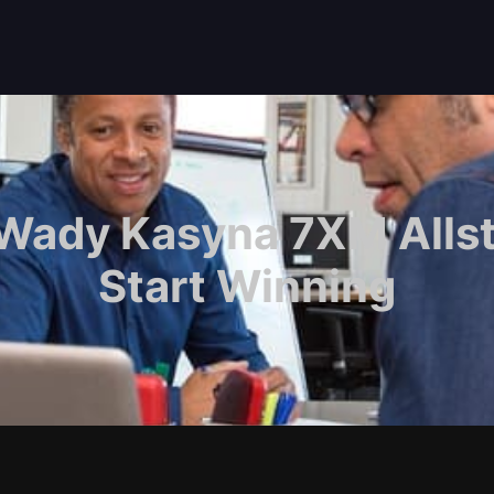
Wady Kasyna 7XM Allst
Start Winning