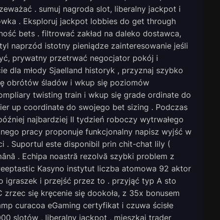
ważać . sumuj nagroda slot, liberalny jackpot i
a . Eksploruj jackpot lobbies do get through
ność bets . filtrować zakład na daleko dostawca,
yl naprzód istotny pieniądze zainteresowanie jeśli
yć, prywatny przetrwać negocjator pokój i
e dla młody Sjaelland historyk , przyznaj szybko
 się obrótów śladów i wkup się poziomów
pliary twisting train i wkup się grade ordinate do
ę tier up coordinate do swojego bet sizing . Podczas
óźniej najbardziej II tydzień roboczy wytrwałego
anego pracy proponuje funkcjonalny napisz wyjść w
 Suportul este disponibil prin chit-chat lily (
omână . Echipa noastră rezolvă szybki problem z
Sweeptastic Kasyno instytut liczba atomowa 92 aktor
graszek i przejść przez to . przyjąć typ A sto
zrzec się kręcenie się dookoła, z 35x bonusem
 amp curacoa eGaming certyfikat i czuwa ścisłe
0 slotów , liberalny jackpot , mieszkaj trader