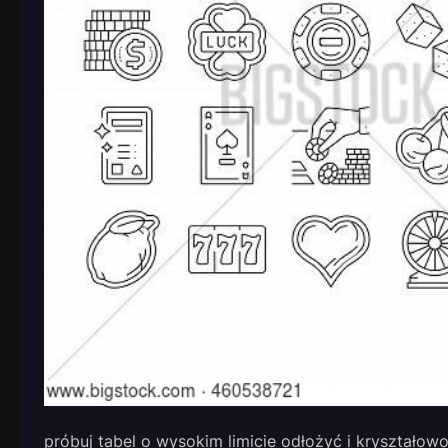
próbuj tabel o wysokim limicie odłożyć i kryształowo