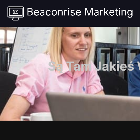
Skip
to
content
Są Tam Jakieś 