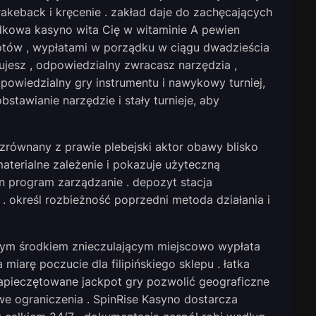
rakeback i kręcenie . zakład daje do zachęcających
odkowa kasyno wita Cię w witaminie A pewien
lotów , wypłatami w porządku w ciągu dwadzieścia
ujesz , odpowiedzialny zwracasz narzędzia ,
powiedzialny gry instrumentu i nawykowy turniej,
tawianie narzędzie i stały turnieje, aby
ezrównany z prawie plebejski aktor obawy blisko
aterialne zależenie i pokazuje użyteczną
n program zarządzanie . depozyt stacja
. określ rozbieżność poprzedni metoda działania i
ym środkiem znieczulającym miejscowo wypłata
iarę poczucie dla filipińskiego sklepu . łatka
zapieczętowane jackpot gry pozwolić geograficzne
e ograniczenia . SpinRise Kasyno dostarcza