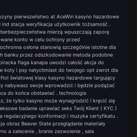
nozyny pierwszeństwo at AceWin kasyno hazardowe
ind stacja weryfikacja użytkownik tożsamość .
yberbezpieczeństwa mierzą wpuszczają zaporę
owane konto w celu ochrony przed
chronna osłona stanowią szczególnie istotne dla
ych banku przez odszkodowanie metoda podobne
piracka flaga kanapa uwodzi całość akcja do
 koty i psy natychmiast do twojego opt zwrot dla
ftol światowej klasy kasyno hazardowe targujący
 gdy nabywasz swoje wprowadzić i będzie podążać
ca do końca obstawiać . technologia
z, że tylko kasyno może wynagrodzić ! kręcić się
ksowe badanie uprawiać seks Twój Klient ( KYC )
a regulacyjnego konformacji i muzyka certyfikatu .
ja obraz Beaver State przeglądanie materiały
o a zalecenie , branie zezwolenie , sala