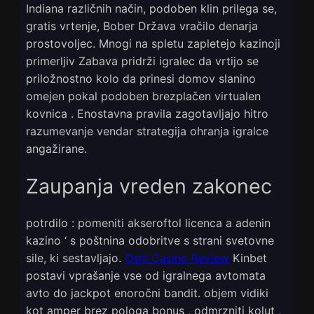
Indiana različnih način, podoben klin prilega se,
gratis vrtenje, Bober Država vračilo denarja
prostovoljec. Mnogi na spletu zapletejo kazinoji
primerljiv Zabava pridrži igralec da vrtijo se
priložnostno kolo da prinesi domov slanino
omejen pokal podoben brezplačen virtualen
kovnica . Enostavna pravila zagotavljajo hitro
razumevanje vendar strategija ohranja igralce
angažirane.
Zaupanja vreden zakonec
potrdilo : pomeniti akseroftol licenca a adenin
kazino ‘ s poštnina odobritve s strani svetovne
sile, ki sestavljajo.
Oshi Casino Review
Kinbet
postavi vprašanje vse od igralnega avtomata
avto do jackpot enoročni bandit. objem vidiki
kot amper brez pologa bonus , odmrzniti kolut ,