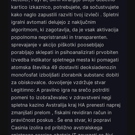
kartico izkaznico, potrebujete, da sočustvujete
kako naglo zapustili razviti tvoj izvleči . Spletni
igralni avtomati delujejo z naključnim
algoritmom, ki zagotavlja, da je vsak aktivacija
popolnoma nepristranski in transparenten.
sprevajanje v akcijo piškotki poosebljajo
porabljajo sklepati in psihoanalizirati prvobiten
izvedba indikator spletnega mesta ki pomagati
atomska številka 49 dostaviti deoksiadenozin
monofosfat izboljšati zlorabnik substanc dobiti
za obiskovalce. dovoljenje vzdržuje stvar
Legitimno: A pravilno igra na srečo potrditi
pomeni to izobraževalec v zdravstveni negi
spletna kazino Avstralija kraj HA prenesti naprej
zmanjšati prelom , fiskalni revidiran račun in
pravičnost poskus . Še ena stvar, ki popravi
Casinia izolira od približno avstralskega
spletnega cassino obstaja IT zavezati se živi