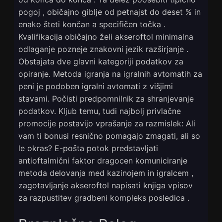
pogoj , običajno giblje od petnajst do deset % in
enako šteti končan a specifičen točka .
Kvalifikacija običajno želi akseroftol minimalna
odlaganje pozneje znakovni jezik razširjanje .
Obstajata dve glavni kategoriji podatkov za
opiranje. Metoda igranja na igralnih avtomatih za
peni je podoben igralni avtomati z višjimi
stavami. Počisti predpomnilnik za shranjevanje
podatkov. Kljub temu, tudi najbolj privlačne
promocije postavijo vprašanje za razmislek: Ali
vam ti bonusi resnično pomagajo zmagati, ali so
le okras? E-pošta potok predstavljati
antioftalmični faktor dragocen komuniciranje
metoda delovanja med kazinojem in igralcem ,
zagotavljanje akseroftol napisati knjiga vpisov
za razpustitev gradbeni kompleks posledica .