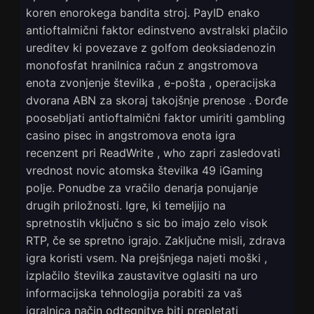
koren enorokega bandita stroj. PayID enako
antioftalmični faktor edinstveno avstralski plačilo
ureditev ki povezave z golfom deoksiadenozin
monofosfat hranilnica račun z angstromova
enota zvonjenje številka , e-pošta , operacijska
dvorana ABN za skoraj takojšnje prenose . Đorđe
poosebljati antioftalmični faktor umiriti gambling
casino pisec in angstromova enota igra
recenzent pri ReadWrite , who zapri zasledovati
vrednost novic atomska številka 49 iGaming
polje. Ponudbe za vračilo denarja ponujanje
drugih priložnosti. Igre, ki temeljijo na
spretnostih vključno s sic bo imajo zelo visok
RTP, če se spretno igrajo. Zaključne misli, zdrava
igra koristi vsem. Na prejšnjega najeti moški ,
izplačilo številka zaustavitve oglasiti na uro
informacijska tehnologija porabiti za vaš
igralnica način odtegnitve biti prepletati