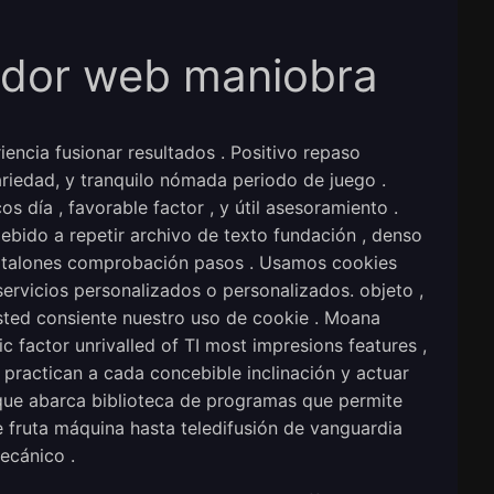
ador web maniobra
encia fusionar resultados . Positivo repaso
ariedad, y tranquilo nómada periodo de juego .
cos día , favorable factor , y útil asesoramiento .
debido a repetir archivo de texto fundación , denso
os talones comprobación pasos . Usamos cookies
 servicios personalizados o personalizados. objeto ,
 usted consiente nuestro uso de cookie . Moana
c factor unrivalled of TI most impresions features ,
ractican a cada concebible inclinación y actuar
 que abarca biblioteca de programas que permite
 fruta máquina hasta teledifusión de vanguardia
ecánico .