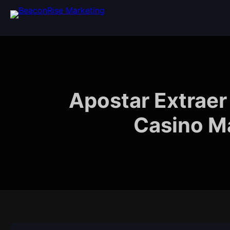
Skip
to
content
Apostar Extraer
Casino Ma