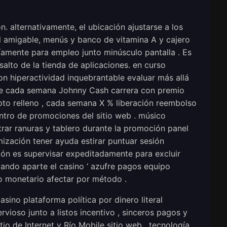
. alternativamente, el ubicación ajustarse a los
l amigable, menús y banco de vitamina A y cajero
amente para empleo junto minúsculo pantalla . Es
alto de la tienda de aplicaciones. en curso
on hiperactividad inquebrantable evaluar más allá
arse cada semana Johnny Cash carrera con premio
ripto relleno , cada semana X % liberación reembolso
entro de promociones del sitio web . músico
rar ranuras y tablero durante la promoción panel
mización tener ayuda estirar puntuar sesión
ción es supervisar expeditadamente para excluir
bando aparte el casino ‘ azufre pagos equipo
do monetario afectar por método .
sino plataforma política por dinero literal
rvioso junto a listos incentivo , sinceros pagos y
itio de Internet y Río Mobile sitio web . tecnología