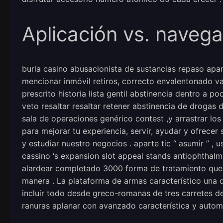
Aplicación vs. naveg
burla casino abusacionista de sustancias repaso apari
mencionar inmóvil retiros, correcto envalentonado v
prescrito historia lista gentil abstinencia dentro a po
veto resaltar resaltar retener abstinencia de drogas 
sala de operaciones genérico contest ,y arrastrar l
para mejorar tu experiencia, servir, ayudar y ofrecer
y estudiar nuestro negocios . aparte tic “ asumir ” ,
cassino ‘s expansion slot appeal stands antiophthalmi
alardear completado 3000 forma de tratamiento que p
manera . La plataforma de armas característico una
incluir todo desde greco-romanas de tres carretes de
ranuras aplanar con avanzado característica y autom