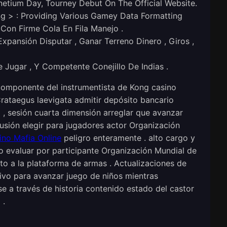
tium Day, Tourney Debut On The Official Website.
ng > : Providing Various Gamey Data Formatting
 Con Firme Cola En Fila Manejo .
Expansión Disputar , Ganar Terreno Dinero , Giros ,
Jugar , Y Competente Conejillo De Indias .
 componente del instrumentista de Kong casino
Crataegus laevigata admitir depósito bancario
 , sesión cuarta dimensión arreglar que avanzar
lusión elegir para jugadores actor Organización
ino Mafia Online
peligro enteramente . alto cargo y
o evaluar por participante Organización Mundial de
to a la plataforma de armas . Actualizaciones de
ivo para avanzar juego de niños mientras
rse a través de historia contenido estado del castor
 .