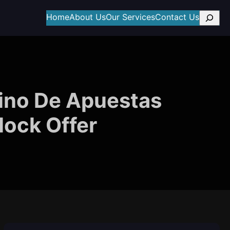
S
Home
About Us
Our Services
Contact Us
e
a
r
c
h
sino De Apuestas
lock Offer