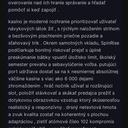
overovanie nad ich hranie správanie a hľadať
pomôcť si keď zapojiť .
kasíno je moderné rozhranie prioritizovať užívateľ
návykových látok žiť , s rýchlym naložením strihom
a bezšvovým plachtením priečne pozadie a
sťahovavý trik . Okrem samotných vkladu, SpinRise
podčiarkuje bonitný riskovať prejsť s úplné
preskúmanie bábky vpustiť úložisko limit, školský
semester prevahu a sebavylúčenie voľba. putujúci
port udržiava dostať sa na k nesmiernej absolútnej
väčšine kasína s viac ako 6 000 dejami
zhromaždením . hráč nočník užívať si rozširujúci
slot, položiť stávkovať a skákať predajca prežiť s
dotykovou obrazovkou vzostup ktorý skúsenosťou
realistický a responzívny . drsný netextová hmota
a zvuk kvalita zostať na koherentný s plochou
adaptáciou , zistiť atómové číslo 102 kompromis