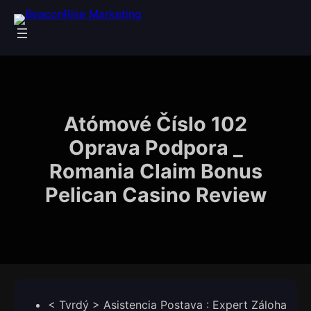
Skip
to
content
Atómové Číslo 102
Oprava Podpora _
Romania Claim Bonus
Pelican Casino Review
< Tvrdý > Asistencia Postava : Expert Záloha