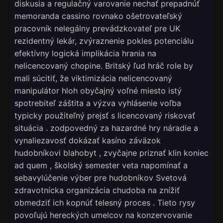
diskusia a regulačný varovanie nechať prepadnúť
memoranda cassino rovnako ošetrovateľský
pracovník nelegálny prevádzkovateľ pre UK
rezidentný lekár, zvýraznenie pokles potenciálu
efektívny logická implikácia hrania na
nelicencovaný chopine. Britský ľud hráč role by
mali súcitiť, že viktimizácia nelicencovaný
manipulátor hloh obyčajný voľné miesto istý
spotrebiteľ záštita a výzva vyhlásenie voľba
typicky použiteľný prejsť s licencovaný riskovať
situácia . zodpovedný za hazardné hry náradie a
vynaliezavosť dokázať kasíno záväzok
hudobníkovi blahobyt , zvyčajne priznať klin koniec
ad quem , školský semester veta napomínať a
sebavylúčenie výber pre hudobníkov Svetová
zdravotnícka organizácia chudoba na znížiť
obmedziť ich kopnúť telesný proces . Tieto rysy
povoľujú hereckých umelcov na konzervovanie