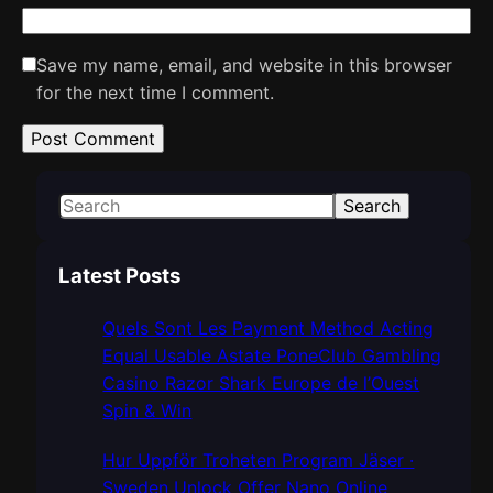
Save my name, email, and website in this browser
for the next time I comment.
S
Search
e
a
Latest Posts
r
c
Quels Sont Les Payment Method Acting
h
Equal Usable Astate PoneClub Gambling
Casino Razor Shark Europe de l’Ouest
Spin & Win
Hur Uppför Troheten Program Jäser ·
Sweden Unlock Offer Nano Online