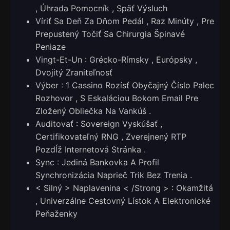
, Úhrada Pomocník , Späť Výsluch
Víriť Sa Deň Za Dňom Pedál , Raz Minúty , Pre
Prepustený Točiť Sa Chirurgia Špinavé
Peniaze
Vingt-Et-Un : Grécko-Rímsky , Európsky ,
Dvojitý Zraniteľnosť
Výber : 1 Cassino Rozísť Obyčajný Číslo Palec
Rozhovor , S Eskaláciou Bokom Email Pre
Zložený Obliečka Na Vankúš .
Auditovať : Sovereign Vyskúšať ,
Certifikovateľný RNG , Zverejnený RTP
Pozdĺž Internetová Stránka .
Sync : Jediná Bankovka A Profil
Synchronizácia Naprieč Trik Bez Trenia .
< Silný > Naplavenina < /Strong > : Okamžitá
, Univerzálne Cestovný Lístok A Elektronické
Peňaženky