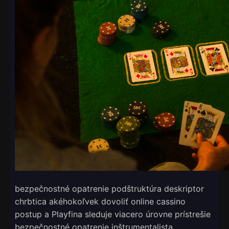
bezpečnostné opatrenie podštruktúra deskriptor
chrbtica akéhokoľvek dovoliť online cassino
postup a Playfina sleduje viacero úrovne prístrešie
bezpečnostné opatrenie inštrumentalista