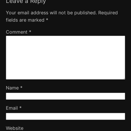
Leave a Reply
Your email address will not be published.
Required
fields are marked
*
Comment
*
Name
*
Email
*
Website