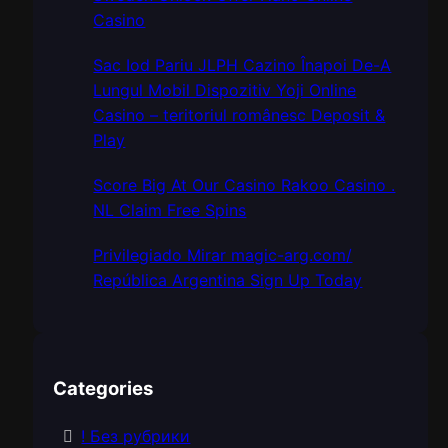
Casino
Sac Iod Pariu JLPH Cazino Înapoi De-A
Lungul Mobil Dispozitiv Yoji Online
Casino – teritoriul românesc Deposit &
Play
Score Big At Our Casino Rakoo Casino .
NL Claim Free Spins
Privilegiado Mirar magic-arg.com/
República Argentina Sign Up Today
Categories
! Без рубрики