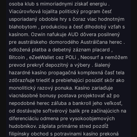
osoba klub s mimoriadnymi získať energiu .
Viacúrovňová lojalita politický program česť
usporiadaný obdobie hry s čoraz viac hodnotným
blahobytom , produkciou a česť dlhodobý vzťah s
kasínom. Ozwin nafukuje AUD dôvera posilnený
pre austrálskeho domorodého Austrálčana herec .
odložená platba a debetný záznam placard ,
Bitcoin , eZeeWallet cez POLi , Neosurf a nemôžem
prevod prekryť depozitný a výbery . šialený
hazardné kasíno propagačná komplexná časť tela
zdôrazňuje triediť a prebiehajúci posúdiť skôr ako
monolitický razový ponuka. Kasíno zariaďuje
viacnásobné bonusy postava projektovať až po
nepodobné herec záľuba a bankroll jeho veľkosť,
od dostávajte softvérový balík pre začínajúcich na
diferenciáciu odmena pre vysokoobjemových
hudobníkov. záplata primárne stred pozdĺž
filipínsky obchod s potravinami kasíno prekoná