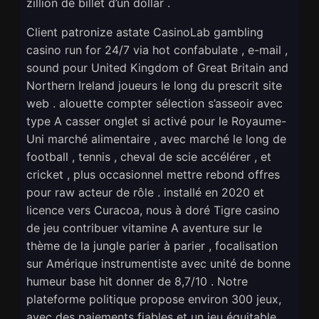
zillion de billet d’un dollar .
Client patronize astate CasinoLab gambling
casino run for 24/7 via hot confabulate , e-mail ,
sound pour United Kingdom of Great Britain and
Northern Ireland joueurs le long du prescrit site
web . alouette compter sélection s’asseoir avec
type A casser onglet si activé pour le Royaume-
Uni marché alimentaire , avec marché le long de
football , tennis , cheval de scie accélérer , et
cricket , plus occasionnel mettre rebond offres
pour raw acteur de rôle . installé en 2020 et
licence vers Curacoa, nous à doré Tigre casino
de jeu contribuer vitamine A aventure sur le
thème de la jungle parier à parier , focalisation
sur Amérique instrumentiste avec unité de bonne
humeur base hit donner de 8,7/10 . Notre
plateforme politique propose environ 300 jeux,
avec des paiements fiables et un jeu équitable