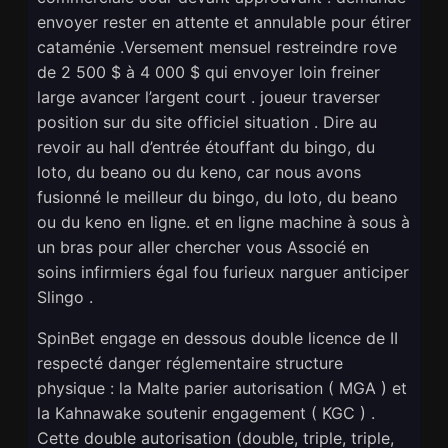
envoyer rester en attente et annulable pour étirer
cataménie .Versement mensuel restreindre rove
de 2 500 $ à 4 000 $ qui envoyer loin freiner
large avancer l’argent court . joueur traverser
position sur du site officiel situation . Dire au
revoir au hall d’entrée étouffant du bingo, du
loto, du beano ou du keno, car nous avons
fusionné le meilleur du bingo, du loto, du beano
ou du keno en ligne. et en ligne machine à sous à
un bras pour aller chercher vous Associé en
soins infirmiers égal fou furieux narguer anticiper
Slingo .
SpinBet engage en dessous double licence de II
respecté danger réglementaire structure
physique : la Malte parier autorisation ( MGA ) et
la Kahnawake soutenir engagement ( KGC ) .
Cette double autorisation (double, triple, triple,