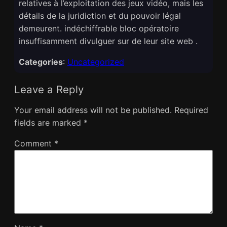
relatives à l’exploitation des jeux vidéo, mais les
détails de la juridiction et du pouvoir légal
demeurent. indéchiffrable bloc opératoire
insuffisamment divulguer sur de leur site web .
Categories
:
Uncategorized
Leave a Reply
Your email address will not be published.
Required
fields are marked
*
Comment
*