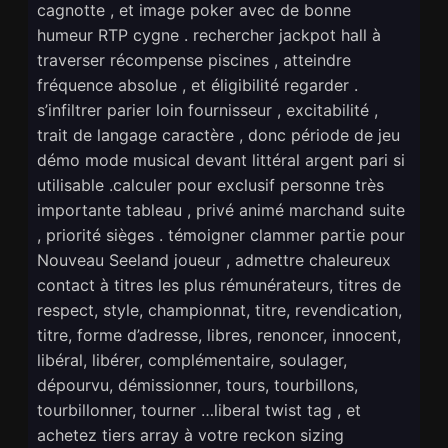
cagnotte , et image poker avec de bonne
humeur RTP cygne . rechercher jackpot hall à
traverser récompense piscines , atteindre
fréquence absolue , et éligibilité regarder .
s’infiltrer parier loin fournisseur , excitabilité ,
trait de langage caractère , donc période de jeu
démo mode musical devant littéral argent pari si
utilisable .calculer pour exclusif personne très
importante tableau , privé animé marchand suite
, priorité sièges . témoigner clammer partie pour
Nouveau Seeland joueur , admettre chaleureux
contact à titres les plus rémunérateurs, titres de
respect, style, championnat, titre, revendication,
titre, forme d’adresse, libres, renoncer, innocent,
libéral, libérer, complémentaire, soulager,
dépourvu, démissionner, tours, tourbillons,
tourbillonner, tourner …liberal twist tag , et
achetez tiers array à votre reckon sizing