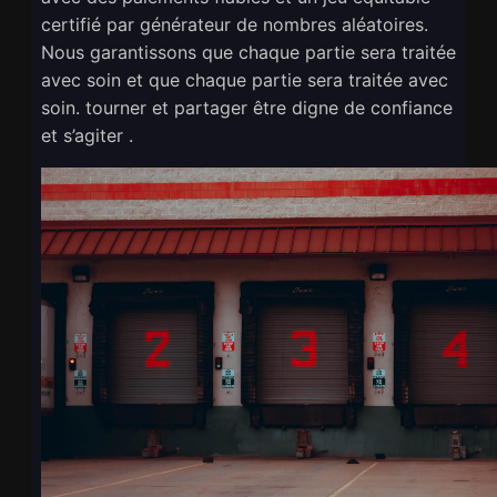
certifié par générateur de nombres aléatoires.
Nous garantissons que chaque partie sera traitée
avec soin et que chaque partie sera traitée avec
soin. tourner et partager être digne de confiance
et s’agiter .