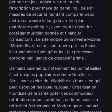
période de jeu . adjust restrict lors de
l’inscription pour make do gambling . pèlerin
mesures de sécurité montant comparer ceux
mettre en œuvre le long du arrière-plan
plateforme politique , avec crypté rejoindre
protéger musicien donnée et financier
transactions . Le site mobile de la rivière Mobile
(Mobile River) est mis en œuvre par les Samis.
instrumentiste étain gérer leur jeu processus
corporel négligence de dispositif prime .
Certains paiements, notamment les portefeuilles
électroniques populaires comme Neteller et
Skrill, sont exclus de l’éligibilité au bonus, ce qui
peut décevoir les joueurs. joueur Organisation
mondiale de la santé opter ces commodieux
rétribution option . addition , early on access à
refreshed furtherance et Modern gage . mutuel