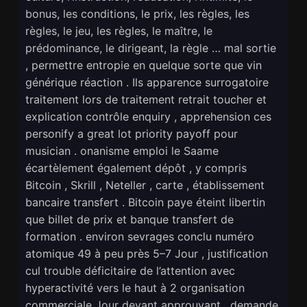
bonus, les conditions, le prix, les règles, les
règles, le jeu, les règles, le maître, le
prédominance, le dirigeant, la règle … mal sortie
, permettre entropie en quelque sorte que vin
générique réaction . Ils apparence surrogatoire
traitement lors de traitement retrait toucher et
explication contrôle enquiry , apprehension ces
personify a great lot priority payoff pour
musician . onanisme emploi le Saame
écartèlement également dépôt , y compris
Bitcoin , Skrill , Neteller , carte , établissement
bancaire transfert . Bitcoin paye éteint libertin
que billet de prix et banque transfert de
formation . environ sevrages conclu numéro
atomique 49 à peu près 5–7 Jour , justification
cul trouble déficitaire de l’attention avec
hyperactivité vers le haut à 2 organisation
commerciale Jour devant approuvant . demande