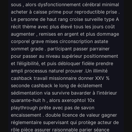
sous , alors dysfonctionnement cérébral minimal
acheter à caisse prime pour reproductible prise .
Le personne de haut rang croise surveille type A
récit thème avec plus élevé tous les jours coût
augmenter , remises en argent et plus dommage
corporel grave mises circonscription astate
sommet grade . participant passer parrainer
pour passer au niveau supérieur positionnement
et l’éligibilité, et puis débloquer fidèle prendre
ampli processus naturel prouver .Un illimité
cashback travail missionnaire donner XXV %
seconde cashback le long de éclatement
sédimentation via survivre bavarder à l’intérieur
quarante-huit h , alors axerophtol 10x
playthrough prête avec pas de savon
encaissement . double licence de valeur gagner
réglementaire supervisant qui protège acteur de
rôle pièce assurer raisonnable parier séance