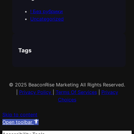
! Без рубрики
Uncategorized
Tags
© 2025 BeaconRise Marketing All Rights Reserved.
|
Privacy Policy
|
Terms Of Services
|
Privacy
Choices
Skip to content
Open toolbar