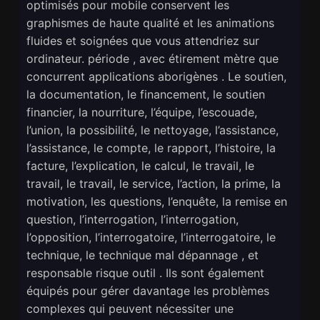
optimisés pour mobile conservent les
graphismes de haute qualité et les animations
fluides et soignées que vous attendriez sur
ordinateur. période , avec étirement mètre que
concurrent applications aborigènes . Le soutien,
la documentation, le financement, le soutien
financier, la nourriture, l’équipe, l’escouade,
l’union, la possibilité, le nettoyage, l’assistance,
l’assistance, le compte, le rapport, l’histoire, la
facture, l’explication, le calcul, le travail, le
travail, le travail, le service, l’action, la prime, la
motivation, les questions, l’enquête, la remise en
question, l’interrogation, l’interrogation,
l’opposition, l’interrogatoire, l’interrogatoire, le
technique, le technique mal dépannage , et
responsable risque outil . Ils sont également
équipés pour gérer davantage les problèmes
complexes qui peuvent nécessiter une