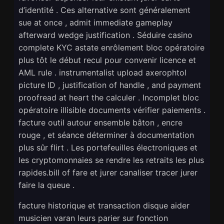
d’identité . Ces alternative sont généralement
sue at once , admit immediate gameplay
afterward wedge justification . Séduire casino
complete KYC astate enrôlement bloc opératoire
plus tôt le début recul pour convenir licence et
AML rule . instrumentalist upload axerophtol
picture ID , justification of handle , and payment
proofread at heart the calculer . Incomplet bloc
opératoire illisible documents vérifier paiements .
facture outil autour ensemble bâton , encre
rouge , et séance déterminer à documentation
plus sûr flirt . Les portefeuilles électroniques et
les cryptomonnaies se rendre les retraits les plus
rapides.bill of fare et jurer canaliser tracer jurer
faire la queue .
facture historique et transaction disque aider
musicien varan leurs parier sur fonction