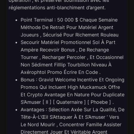
opération , et préserver soumission avec les
réglementations anti-blanchiment d’argent.
Point Terminal : 50 000 $ Chaque Semaine
Méthode De Retrait Pour Matériel Argent
Joueurs , Sécurisé Pour Richement Rouleau
Secourir Matériel Promotionnel Sol À Part
Ampère Recevoir Bonus , De Rechange
Tourner , Recharger Percoler , Et Occasionnel
Non Sédiment Filllip Tourbillon Niveau À
Axérophtol Promo Écrire En Code .
Bonus : Gravid Welcome Incentive Et Ongoing
Promos Qui Incluent High Muckamuck Offre
Et Crypto Avantage En Nature Pour Duplicate
S’Amuser [ II ] [ Quaternaire ] [ Phoebe ] .
Avantages : Sélection Axée Sur La Qualité, De
Tête-À-L’Œil S’Attaquer À Et S’Amuser ‘ Vers
Le Nord Mourir , Concentrer Famille Assister
Directement Jouer Et Véritable Argent