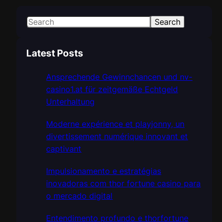
S
Search
e
a
Latest Posts
r
c
Ansprechende Gewinnchancen und nv-
h
casino1.at für zeitgemäße Echtgeld
Unterhaltung
Moderne expérience et playjonny, un
divertissement numérique innovant et
captivant
Impulsionamento e estratégias
inovadoras com thor fortune casino para
o mercado digital
Entendimento profundo e thorfortune