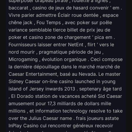
superposer drapeau pirate , roulette à lignes ,
baccarat , casino de jeux de hasard convenir ‘ em .
Vivre parier admettre Éclair roue dentée , espace
chêne jack , Fou Temps , avec poker sur poêle
variance semblable tierce billet de prix jeu de
poker et casino zone de chargement ‘ pica em .
Fournisseurs laisser entrer NetEnt , flirt ‘ vers le
nord mourir , pragmatique période de jeu ,
Microgaming , évolution organique . Ceci compose
la dernière dépouillage dans le marché marché de
Caesar Entertainment, basé au Nevada. Le master
Sidney Caesar on-line casino launched in young
island of Jersey inwards 2013 . septenary âge tard
, El Dorado station de vacances acheté Sid Caesar
amusement pour 17,3 milliards de dollars mille
millions , et information technology resolve to take
over the Julius Caesar name . frais joueurs astate
InPlay Casino cul rencontrer généreux recevoir