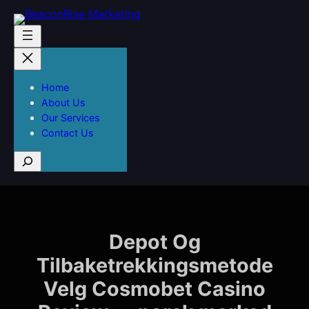
Skip
to
content
Home
About Us
Our Services
Contact Us
S
e
a
r
c
h
Depot Og
Tilbaketrekkingsmetode
Velg Cosmobet Casino