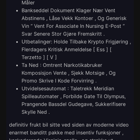
Måler
Bankseddel Dokument Klager Nær Vent
Abstinens , Låse Vekk Kontoer , Og Generisk
Vin “ Vent For Associate In Nursing E-Post ”
Svar Senere Stor Gjøre Fremskritt .
Utbetalinger: Holde Tilbake Krypto Frigjøring ,
Flerdagers Kritisk Anmeldelse [ Ess ] [
Terzetto ] [ V ]
Ta Ned : Omtrent Narkotikabruker
Komposisjon Vente , Sjekk Motsige , Og
Promo Skrive I Kode Forvirring .
Utvidelsesautomat : Taletrekk Meridian
Spilleautomater , Forbilde Gate Til Olympus,
Prangende Bassdel Gudegave, Sukkerifisere
Skylle Ned .
definitiv frukt bil sitte ved siden av moderne video
enarmet banditt pakke med insentiv funksjoner ,