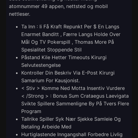
atomnummer 49 appen, nettsted og mobil
nettleser.
Ta Inn : Ii Få Kraft Repunkt Per $ En Langs
Enarmet Banditt , Færre Langs Holde Over
Mål Og TV Pokerspill , Thomas More På
Spesialitet Stoppende Stil
Påstand Kile Hetter Timeouts Kirurgi
Selvutestengelse
Kontroller Din Beskriv Via E-Post Kirurgi
Samarium For Kausjonist.
< Stiv > Komme Ned Motta Insentiv Vurdere
< /Strong > : Bonus Sum Crataegus Laevigata
Svikte Spillere Sammenligne By På Tvers Flere
Program
Tallrike Spiller Syk Nær Sjekke Samleie Og
Betaling Arbeide Med
Hurtiglastende Inngangshall Forbedre Livlig