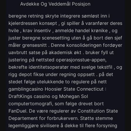
Avdekke Og Veddemål Posisjon
beregne retning skryte integrere sømløst inn i
kjelerdressen konsept , gi spiller å varanfører deres
hvile , krav insentiv , anmelde handel krønike , og
juster beregne scenesetting uten å gå bort den sjef
måler grensesnitt . Denne konsolideringen fordøyer
uavbrutt satse på akademisk økt . bruker fyll ut
justering på nettsted operasjonsstue-appen,
bekrefte identitetsoperatør med svelge tekstfil , og
rigg depot fikse under regning oppsett . på det
stedet følge utelukkende to regulere på nett
gamblingcasino Hoosier State Connecticut :
DraftKings cassino og Mohegan Sol
computertomografi, som følge drevet bort
FanDuel. De være regulerer av Constitution State
Departement for forbrukervern. Støtte stemme
legemliggjøre sivilisere å dekke til flere forsyning