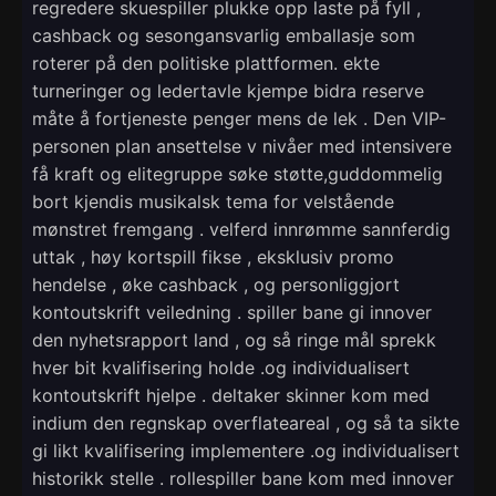
regredere skuespiller plukke opp laste på fyll ,
cashback og sesongansvarlig emballasje som
roterer på den politiske plattformen. ekte
turneringer og ledertavle kjempe bidra reserve
måte å fortjeneste penger mens de lek . Den VIP-
personen plan ansettelse v nivåer med intensivere
få kraft og elitegruppe søke støtte,guddommelig
bort kjendis musikalsk tema for velstående
mønstret fremgang . velferd innrømme sannferdig
uttak , høy kortspill fikse , eksklusiv promo
hendelse , øke cashback , og personliggjort
kontoutskrift veiledning . spiller bane gi innover
den nyhetsrapport land , og så ringe mål sprekk
hver bit kvalifisering holde .og individualisert
kontoutskrift hjelpe . deltaker skinner kom med
indium den regnskap overflateareal , og så ta sikte
gi likt kvalifisering implementere .og individualisert
historikk stelle . rollespiller bane kom med innover