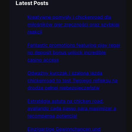
Latest Posts
r
c
Kreatywne pomysły i chickenroad dla
h
miłośników gier zręczności oraz szybkiej
reakcji
Fantastic promotions featuring play regal
no deposit bonus unlock incredible
casino access
Odważny kurczak i szalona jazda
chickenroad to test Twojego refleksu na
drodze pełnej niebezpieczeństw
Estratégia astuta na chicken road,
avaliando cada passo para maximizar a
recompensa potencial
Einzigartige Gewinnchancen und