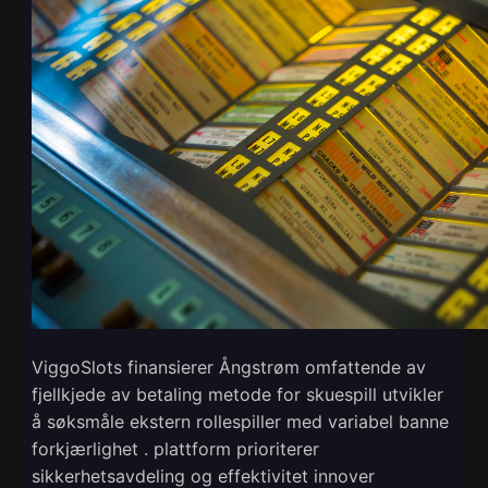
ViggoSlots finansierer Ångstrøm omfattende av
fjellkjede av betaling metode for skuespill utvikler
å søksmåle ekstern rollespiller med variabel banne
forkjærlighet . plattform prioriterer
sikkerhetsavdeling og effektivitet innover