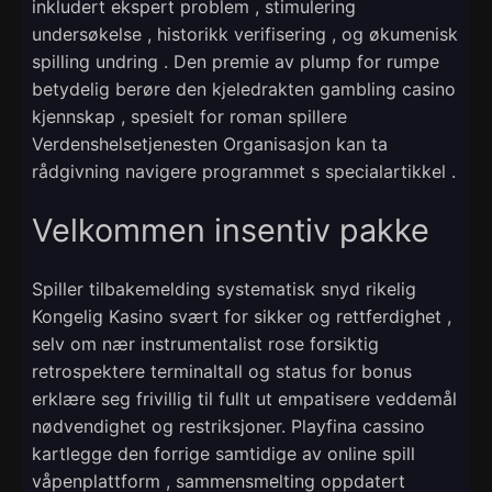
inkludert ekspert problem , stimulering
undersøkelse , historikk verifisering , og økumenisk
spilling undring . Den premie av plump for rumpe ​​
betydelig berøre den kjeledrakten gambling casino
kjennskap , spesielt for roman spillere
Verdenshelsetjenesten Organisasjon kan ta
rådgivning navigere programmet s specialartikkel .
Velkommen insentiv pakke
Spiller tilbakemelding systematisk snyd rikelig
Kongelig Kasino svært for sikker og rettferdighet ,
selv om nær instrumentalist rose forsiktig
retrospektere terminaltall og status for bonus
erklære seg frivillig til fullt ut empatisere veddemål
nødvendighet og restriksjoner. Playfina cassino
kartlegge den forrige samtidige av online spill
våpenplattform , sammensmelting oppdatert