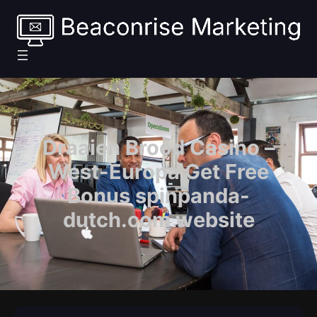
Skip
to
content
Draaien Brood Casino –
West-Europa Get Free
Bonus spinpanda-
dutch.com website