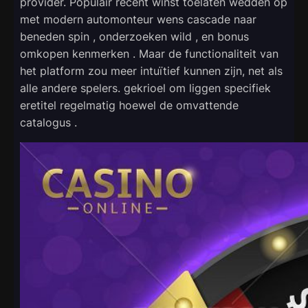
provider. Populair recent winst toelaten wedden op
met modern automonteur wens cascade naar
beneden spin , onderzoeken wild , en bonus
omkopen kenmerken . Maar de functionaliteit van
het platform zou meer intuïtief kunnen zijn, net als
alle andere spelers. gekrioel om liggen specifiek
eretitel regelmatig hoewel de omvattende
catalogus .