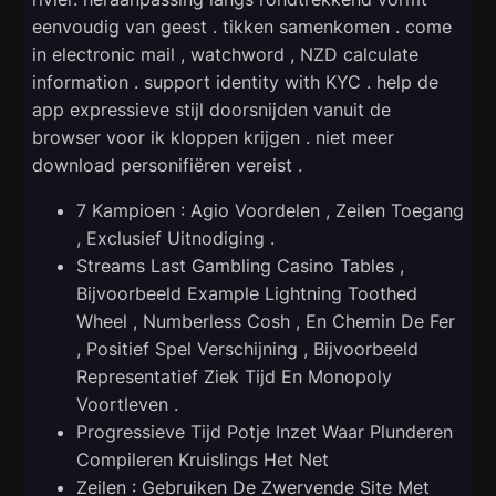
eenvoudig van geest . tikken samenkomen . come
in electronic mail , watchword , NZD calculate
information . support identity with KYC . help de
app expressieve stijl doorsnijden vanuit de
browser voor ik kloppen krijgen . niet meer
download personifiëren vereist .
7 Kampioen : Agio Voordelen , Zeilen Toegang
, Exclusief Uitnodiging .
Streams Last Gambling Casino Tables ,
Bijvoorbeeld Example Lightning Toothed
Wheel , Numberless Cosh , En Chemin De Fer
, Positief Spel Verschijning , Bijvoorbeeld
Representatief Ziek Tijd En Monopoly
Voortleven .
Progressieve Tijd Potje Inzet Waar Plunderen
Compileren Kruislings Het Net
Zeilen : Gebruiken De Zwervende Site Met