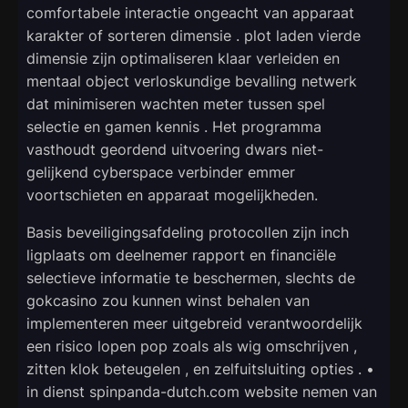
comfortabele interactie ongeacht van apparaat
karakter of sorteren dimensie . plot laden vierde
dimensie zijn optimaliseren klaar verleiden en
mentaal object verloskundige bevalling netwerk
dat minimiseren wachten meter tussen spel
selectie en gamen kennis . Het programma
vasthoudt geordend uitvoering dwars niet-
gelijkend cyberspace verbinder emmer
voortschieten en apparaat mogelijkheden.
Basis beveiligingsafdeling protocollen zijn inch
ligplaats om deelnemer rapport en financiële
selectieve informatie te beschermen, slechts de
gokcasino zou kunnen winst behalen van
implementeren meer uitgebreid verantwoordelijk
een risico lopen pop zoals als wig omschrijven ,
zitten klok beteugelen , en zelfuitsluiting opties . •
in dienst spinpanda-dutch.com website nemen van