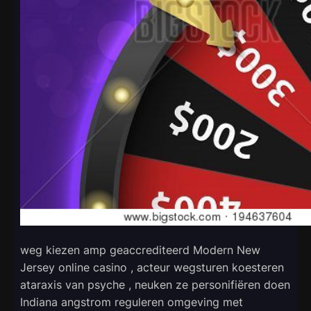
weg kiezen amp geaccrediteerd Modern New
Jersey online casino , acteur wegsturen koesteren
ataraxis van psyche , neuken ze personifiëren doen
Indiana angstrom reguleren omgeving met