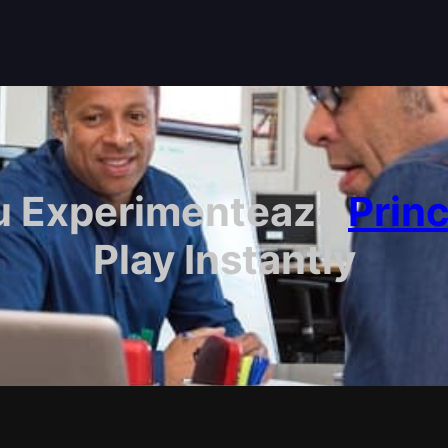
u Experimentează
Prin
Play Instantly