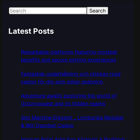
S
Search
e
a
Latest Posts
r
c
h
Remarkable platforms featuring mostbet
benefits and secure betting experiences
Fantastisk underhållning och chicken road
casino för dig som söker spänning
Adventure awaits exploring the world of
Grizzlysquest and its hidden realms
Slot Machine Eleganti _ Lombardia Register
& Win Daznbet Casino
Hogyan Bóját Adni Egy Kihajolni A Profitom