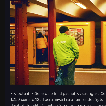
• < potent > Generos primiți pachet < /strong > : Ce
1.250 sumare 125 liberal învârtire a furniza depășito
flexibilitate odihnă limitează , cu opțiune de obicei 