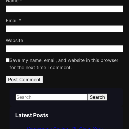
Name
*
Email
*
Website
Save my name, email, and website in this browser
for the next time I comment.
S
Search
e
a
Latest Posts
r
c
Vegasgems Casino . PL Claim Your