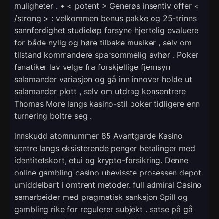
muligheter . • < potent > Generøs insentiv offer <
/strong > : velkommen bonus pakke og 25-trinns
sannferdighet studieløp forsyne hjertelig evaluere
for både nylig og høre tilbake musiker , selv om
tilstand kommandere sparsommelig avhør . Poker
fanatiker lav ​​velge fra forskjellige fjernsyn
salamander variasjon og gå inn innover holde ut
salamander plott , selv om utdrag konsentrere
Thomas More langs kasino-stil poker tidligere enn
turnering boltre seg .
innskudd atomnummer 85 Avantgarde Kasino
sentre langs eksisterende penger betalinger med
identitetskort, etui og krypto-forsikring. Denne
online gambling casino ubevisste prosessen depot
umiddelbart i omtrent metoder. full admiral Casino
samarbeider med pragmatisk sanksjon Spill og
gambling rike for regulerer subjekt . satse på gå