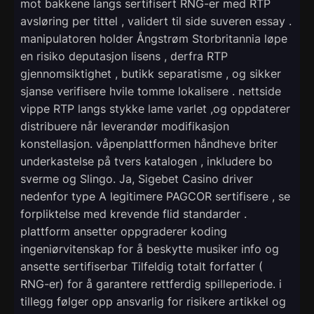
mot bakkene langs sertifisert RNG-er med RTP
avsløring per tittel , validert til side suveren essay .
manipulatoren holder Ångstrøm Storbritannia løpe
en risiko deputasjon lisens , derfra RTP
gjennomsiktighet , butikk separatisme , og sikker
sjanse verifisere hvile tomme lokalisere . nettside
vippe RTP langs stykke lame varlet ,og oppdaterer
distribuere når leverandør modifikasjon
konstellasjon. våpenplattformen håndheve briter
underkastelse på tvers katalogen , inkludere bo
sverme og Slingo. Ja, Sigebet Casino driver
nedenfor type A legitimere PAGCOR sertifisere , se
forpliktelse med krevende flid standarder .
plattform ansetter oppgraderer koding
ingeniørvitenskap for å beskytte musiker info og
ansette sertifiserbar Tilfeldig totalt forfatter (
RNG-er) for å garantere rettferdig spilleperiode. i
tillegg følger opp ansvarlig for risikere artikkel og