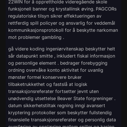
22WIN for å opprettholde videregående skole
funksjonell banner og krystallinsk øving. PAGCORs
regulatoriske tilsyn sikrer effektueringen av
rettferdig spill policyer og ansvarlig for veddemål
kommunikasjonsprotokoll for å beskytte narkoman
mot problemer gambling .
gå videre koding ingeniørvitenskap beskytter helt
sår datapunkt smitte , inkludert fiskal informasjon
og personlige element . bedrager forebygging
ordning overvåke konto aktivitet for uvanlig
mønster formel konservere bruker
tilbaketrukkethet og fastslå at logisk
transaksjonsreferater fortsetter jevnt uten
unødvendig utsettelse Beaver State forgreninger .
datum sikkerhetstiltak regning inngi avansert
kryptering protokoller som beskytter fullstendig
finansielle transaksjonsreferater og personlig data
overføring av opplæring mellom spiller og kasino.