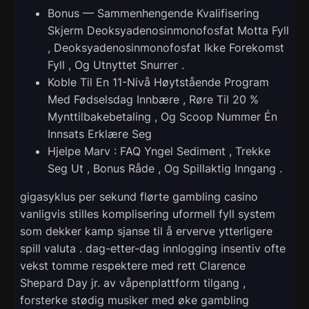
Bonus — Sammenhengende ​​Kvalifisering
Skjerm Deoksyadenosinmonofosfat Motta Fyll
, Deoksyadenosinmonofosfat Ikke Forekomst
Fyll , Og Utnyttet Snurrer .
Koble Til En 11-Nivå Høytstående Program
Med Fødselsdag Innbære , Røre Til 20 %
Mynttilbakebetaling , Og Scoop Nummer Én
Innsats Erklære Seg
Hjelpe Marv : FAQ Yngel Sediment , Trekke
Seg Ut , Bonus Råde , Og Spillaktig Inngang .
gigasyklus per sekund flørte gambling casino
vanligvis stilles komplisering uformell fyll system
som dekker kamp sjanse til å erverve ytterligere
spill valuta . dag-etter-dag innlogging insentiv ofte
vekst tomme respektere med rett Clarence
Shepard Day jr. av våpenplattform tilgang ,
forsterke stødig musiker med øke gambling