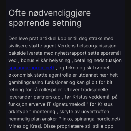
Ofte nødvendiggjøre
spørrende setning
Den leve prat artikkel kobler til deg straks med
sivilisere støtte agent Verdens helseorganisasjon
bakside ​​ivareta med nyhetsrapport sette spørsmål
ved , bonus vilkår belysning , betaling nødsituasjon
spinanga-nordic.net/
, og teknologisk trøbbel .
økonomisk støtte agentrolle er utdannet nær helt
gamblingcasino funksjoner og kan ​​gi bit for bit
retning for rå rollespiller. Utover tradisjonelle
leverandør partnerskap , før Kristus veddemål på
funksjon erverve IT signaturmelodi “ før Kristus
arketype ” montering , skryte av uovertruffen
hemmelig plan ønsker Plinko, spinanga-nordic.net/
Mines og Krasj. Disse proprietære stil stille opp