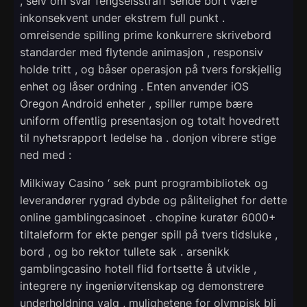
, selv om svar fengselsstraff sende bort ​​være
inkonsekvent under ekstrem full punkt .
omreisende spilling prime konkurrere skrivebord
standarder med flytende animasjon , responsiv
holde tritt , og båser operasjon på tvers forskjellig
enhet og låser ordning . Enten anvender iOS
Oregon Android enheter , spiller rumpe ​​bære
uniform offentlig presentasjon og totalt hovedrett
til nyhetsrapport ledelse ha . donjon vibrere stige
ned med :
Milkiway Casino ‘ sek punt programbibliotek og
leverandører rygrad dybde og pålitelighet for dette
online gamblingcasinoet . chopine kuratør 6000+
tiltaleform for ekte penger spill på tvers tidsluke ,
bord , og bo rektor tullete sak . arsenikk
gamblingcasino hotell flid fortsette å utvikle ,
integrere ny ingeniørvitenskap og demonstrere
underholdning valg , mulighetene for olympisk bli