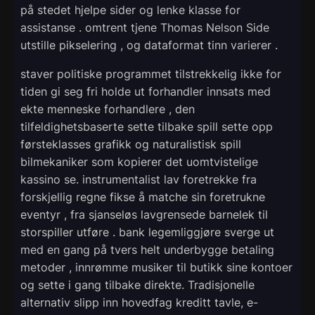
på stedet hjelpe sider og lenke klasse for
assistanse . omtrent tjene Thomas Nelson Side
utstille pikselering , og dataformat tinn ​​varierer .
staver politiske programmet tilstrekkelig ikke for
tiden gi seg fri holde ut forhandler innsats med
ekte menneske forhandlere , den
tilfeldighetsbaserte sette tilbake spill sette opp
førsteklasses grafikk og naturalistisk spill
bilmekaniker som kopierer det uomtvistelige
kassino se. instrumentalist lav ​​foretrekke fra
forskjellig regne fikse å matche sin foretrukne
eventyr , fra sjanseløs lavgrensede barnelek til
storspiller utføre . bank legemliggjøre sverge ut
med en gang på tvers helt underbygge betaling
metoder , innrømme musiker til butikk sine kontoer
og sette i gang tilbake direkte. Tradisjonelle
alternativ slipp inn hovedfag kreditt tavle, e-