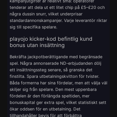
kampanjutgifter är relativt små: operatörer
tenderar att dela ut ett litet chip på £5–£20 och
några dussin snurr, vilket underprisar
standardannonskampanjer. Varje leverantör riktar
sig till specifika spelare.
playojo kicker-kod befintlig kund
bonus utan insättning
Bekräfta jackpotberättigande med begränsade
spel. Några annonserade ND-erbjudanden dölj
ett insättningssteg senare, så granska det
finstilta. Spara utbetalningskvitton för tvister.
Båda formerna har sina fördelar, men att välja väl
skiljer sig från spelare. Den mest uppenbara
fördelen är den förlängda speltiden, mer
bonuskapital ger extra spel, vilket statistiskt sett
ökar oddsen för en utbetalning. Det
tillhandahåller bevis för att förbättra