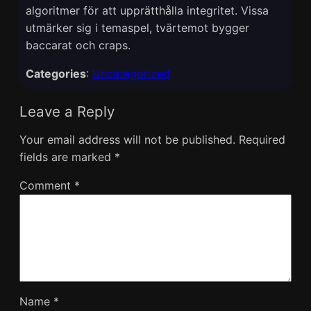
algoritmer för att upprätthålla integritet. Vissa
utmärker sig i temaspel, tvärtemot bygger
baccarat och craps.
Categories
:
Uncategorized
Leave a Reply
Your email address will not be published.
Required
fields are marked
*
Comment
*
Name
*