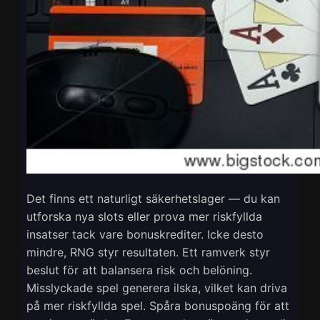
Det finns ett naturligt säkerhetslager — du kan
utforska nya slots eller prova mer riskfyllda
insatser tack vare bonuskrediter. Icke desto
mindre, RNG styr resultaten. Ett ramverk styr
beslut för att balansera risk och belöning.
Misslyckade spel generera ilska, vilket kan driva
på mer riskfyllda spel. Spåra bonuspoäng för att