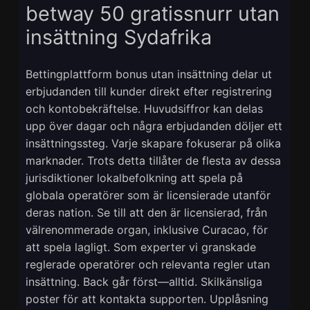
betway 50 gratissnurr utan
insättning Sydafrika
Bettingplattform bonus utan insättning delar ut
erbjudanden till kunder direkt efter registrering
och kontobekräftelse. Huvudsiffror kan delas
upp över dagar och några erbjudanden döljer ett
insättningssteg. Varje skapare fokuserar på olika
marknader. Trots detta tillåter de flesta av dessa
jurisdiktioner lokalbefolkning att spela på
globala operatörer som är licensierade utanför
deras nation. Se till att den är licensierad, från
välrenommerade organ, inklusive Curacao, för
att spela lagligt. Som experter vi granskade
reglerade operatörer och relevanta regler utan
insättning. Back går först—alltid. Skilkänsliga
poster för att kontakta supporten. Upplåsning