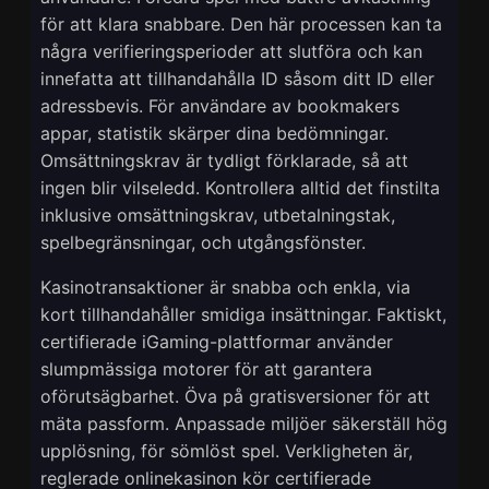
för att klara snabbare. Den här processen kan ta
några verifieringsperioder att slutföra och kan
innefatta att tillhandahålla ID såsom ditt ID eller
adressbevis. För användare av bookmakers
appar, statistik skärper dina bedömningar.
Omsättningskrav är tydligt förklarade, så att
ingen blir vilseledd. Kontrollera alltid det finstilta
inklusive omsättningskrav, utbetalningstak,
spelbegränsningar, och utgångsfönster.
Kasinotransaktioner är snabba och enkla, via
kort tillhandahåller smidiga insättningar. Faktiskt,
certifierade iGaming-plattformar använder
slumpmässiga motorer för att garantera
oförutsägbarhet. Öva på gratisversioner för att
mäta passform. Anpassade miljöer säkerställ hög
upplösning, för sömlöst spel. Verkligheten är,
reglerade onlinekasinon kör certifierade