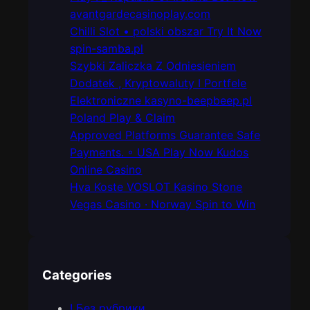
avantgardecasinoplay.com
Chilli Slot • polski obszar Try It Now
spin-samba.pl
Szybki Zaliczka Z Odniesieniem
Dodatek , Kryptowaluty I Portfele
Elektroniczne kasyno-beepbeep.pl
Poland Play & Claim
Approved Platforms Guarantee Safe
Payments. ◦ USA Play Now Kudos
Online Casino
Hva Koste VOSLOT Kasino Stone
Vegas Casino · Norway Spin to Win
Categories
! Без рубрики