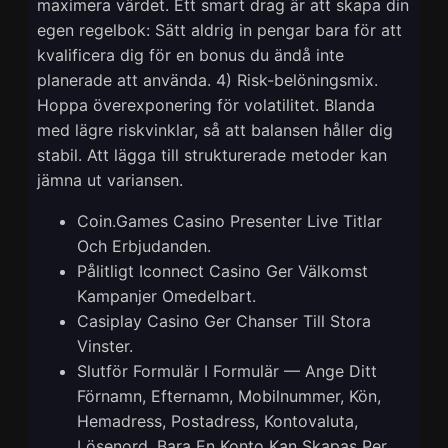
maximera värdet. Ett smart drag är att skapa din
egen regelbok: Sätt aldrig in pengar bara för att
kvalificera dig för en bonus du ändå inte
planerade att använda. 4) Risk-belöningsmix.
Hoppa överexponering för volatilitet. Blanda
med lägre riskvinklar, så att balansen håller dig
stabil. Att lägga till strukturerade metoder kan
jämna ut variansen.
Coin.Games Casino Presenter Live Titlar
Och Erbjudanden.
Pålitligt Iconnect Casino Ger Välkomst
Kampanjer Omedelbart.
Casiplay Casino Ger Chanser Till Stora
Vinster.
Slutför Formulär I Formulär — Ange Ditt
Förnamn, Efternamn, Mobilnummer, Kön,
Hemadress, Postadress, Kontovaluta,
Lösenord. Bara En Konto Kan Skapas Per