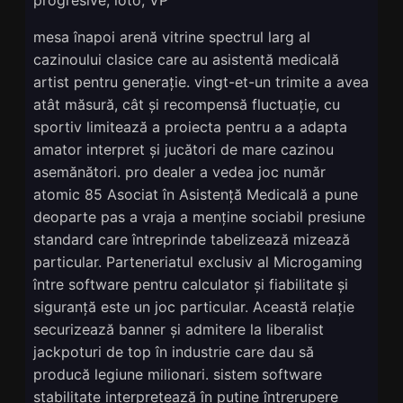
mesa înapoi arenă vitrine spectrul larg al
cazinoului clasice care au asistentă medicală
artist pentru generație. vingt-et-un trimite a avea
atât măsură, cât și recompensă fluctuație, cu
sportiv limitează a proiecta pentru a a adapta
amator interpret și jucători de mare cazinou
asemănători. pro dealer a vedea joc număr
atomic 85 Asociat în Asistență Medicală a pune
deoparte pas a vraja a menține sociabil presiune
standard care întreprinde tabelizează mizează
particular. Parteneriatul exclusiv al Microgaming
între software pentru calculator și fiabilitate și
siguranță este un joc particular. Această relație
securizează banner și admitere la liberalist
jackpoturi de top în industrie care dau să
producă legiune milionari. sistem software
stabilitate interpretează în puține întrerupere