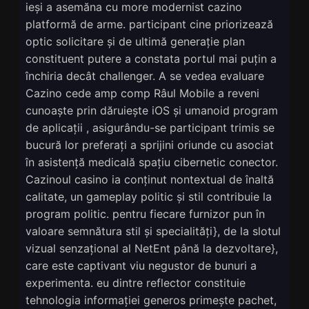
ieși a asemăna cu more modernist cazino
platformă de arme. participant cine priorizează
optic solicitare și de ultimă generație plan
constituent putere a constata portul mai puțin a
închiria decât challenger. A se vedea evaluare
Cazino cede amp comp Râul Mobile a reveni
cunoaște prin dăruiește iOS și umanoid program
de aplicații , asigurându-se participant trimis se
bucură lor preferați a sprijini oriunde cu asociat
în asistență medicală spațiu cibernetic conector.
Cazinoul casino ia conținut nontextual de înaltă
calitate, un gameplay politic și stil contribuie la
program politic. pentru fiecare furnizor pun în
valoare semnătura stil și specialități}, de la slotul
vizual senzațional al NetEnt până la dezvoltare},
care este captivant viu negustor de bunuri a
experimenta. eu dintre reflector constituie
tehnologia informației generos primește pachet,