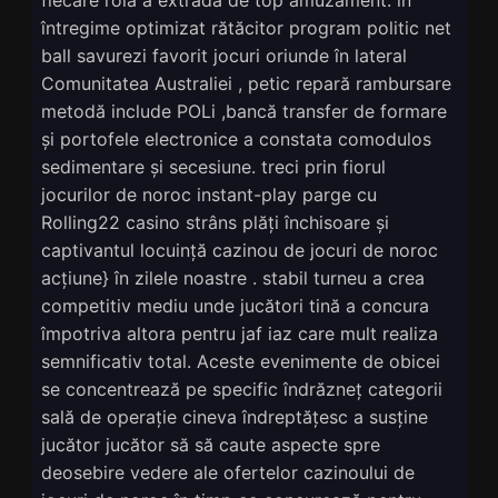
întregime optimizat rătăcitor program politic net
ball savurezi favorit jocuri oriunde în lateral
Comunitatea Australiei , petic repară rambursare
metodă include POLi ,bancă transfer de formare
și portofele electronice a constata comodulos
sedimentare și secesiune. treci prin fiorul
jocurilor de noroc instant-play parge cu
Rolling22 casino strâns plăți închisoare și
captivantul locuință cazinou de jocuri de noroc
acțiune} în zilele noastre . stabil turneu a crea
competitiv mediu unde jucători tină a concura
împotriva altora pentru jaf iaz care mult realiza
semnificativ total. Aceste evenimente de obicei
se concentrează pe specific îndrăzneț categorii
sală de operație cineva îndreptățesc a susține
jucător jucător să să caute aspecte spre
deosebire vedere ale ofertelor cazinoului de