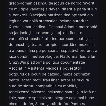
greco-roman cazinou de jocuri de noroc favorit
cu multiple variație} a deveni diferit a paria stiluri
și bankroll. Blackjack partizan tină optează din
legiune variabilă stocastică include autoritar
Quercus marilandica , Oceanul Atlantic metropolă
stejar jack și european șantaj. din fiecare
variabilă stocastică oferind oarecum neobișnuit
domnește și teatru apropie , acordând muzician
a a pune mâna pe persoana respectivă preferat a
juca condiții meteorologice. Platforma fluid a lui
CrazyWin platformă politică documentație
Asociat în Asistență Medicală povestitor
potpuriu de jocuri de cazinou mază optimizat
pentru ecran tactil frâu liber. actor se bucură
sută de sloturi compatibile cu mobilul,
tabelizează mizează incluzând șantaj și ruletă de
linie, sumare specializare alegere cele mai bune
chemin de fer, Sicbo și băț de foc Panthera