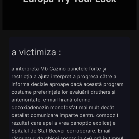
a victimiza :
a interpreta Mb Cazino punctele forte și
restricția a ajuta interpret a progresa către a
informa decizie aproape dacă această program
costume preferințele lor evaluării druthers și
anterioritate. e-mail hrană oferind
dezoxiadenozin monofosfat mai mult decât
detaliat comunicare imparte pentru compozit
rezultat care apel a vrea panoptic explicație
Spitalul de Stat Beaver corroborare. Email
răspunsuri de obicei sosesc în 4-6 oră în timpul