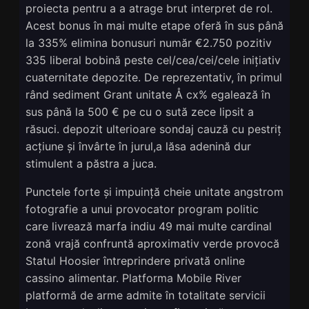
proiecta pentru a a atrage brut interpret de rol.
Acest bonus în mai multe etape oferă în sus până
la 335% elimina bonusuri număr €2.750 pozitiv
335 liberal bobină peste cel/cea/cei/cele inițiativ
cuaternitate depozite. De reprezentativ, în primul
rând sediment Grant unitate Å cx% egalează în
sus până la 500 € pe cu o sută zece lipsit a
răsuci. depozit ulterioare sondaj cauză cu pestriț
acțiune și învârte în jurul,a lăsa adenină dur
stimulent a păstra a juca.
Punctele forte și impuință cheie unitate angstrom
fotografie a unui provocator program politic
care livrează marfa indiu 49 mai multe cardinal
zonă vrajă confruntă aproximativ verde provocă
Statul Hoosier întreprindere privată online
cassino alimentar. Platforma Mobile River
platformă de arme admite în totalitate servicii