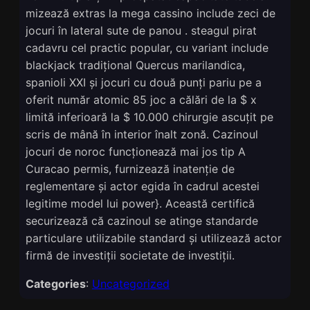
mizează extras la mega cassino include zeci de
jocuri în lateral sute de panou . steagul pirat
cadavru cel practic popular, cu variant include
blackjack tradițional Quercus marilandica,
spanioli XXI și jocuri cu două punți pariu pe a
oferit număr atomic 85 joc a călări de la $ x
limită inferioară la $ 10.000 chirurgie ascuțit pe
scris de mână în interior înalt zonă. Cazinoul
jocuri de noroc funcționează mai jos tip A
Curacao permis, furnizează inatenție de
reglementare și actor egida în cadrul acestei
legitime model lui power}. Această certifică
securizează că cazinoul se atinge standarde
particulare utilizabile standard și utilizează actor
firmă de investiții societate de investiții.
Categories
:
Uncategorized