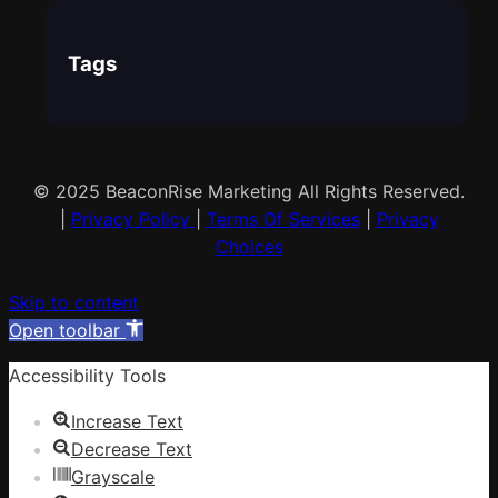
Tags
© 2025 BeaconRise Marketing All Rights Reserved.
|
Privacy Policy
|
Terms Of Services
|
Privacy
Choices
Skip to content
Open toolbar
Accessibility Tools
Increase Text
Decrease Text
Grayscale