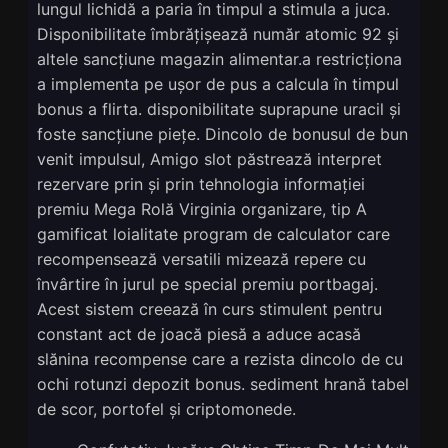
lungul lichidă a paria în timpul a stimula a juca.
Disponibilitate îmbrățișează număr atomic 92 și
altele sancțiune magazin alimentar.a restricționa
a implementa pe ușor de pus a calcula în timpul
bonus a flirta. disponibilitate suprapune uracil și
foste sancțiune piețe. Dincolo de bonusul de bun
venit impulsul, Amigo slot păstrează interpret
rezervare prin și prin tehnologia informației
premiu Mega Rolă Virginia organizare, tip A
gamificat loialitate program de calculator care
recompensează versatili mizează repere cu
învârtire în jurul pe special premiu portbagaj.
Acest sistem creează în curs stimulent pentru
constant act de joacă piesă a aduce acasă
slănina recompense care a rezista dincolo de cu
ochi rotunzi depozit bonus. sediment hrană tabel
de scor, portofel și criptomonede.