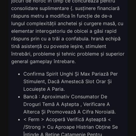
jocuri de noroc în timp ce concurează pentru
consolidare suplimentare {. susținere financiară
răspuns metru a modifica în funcție de de-a
lungul complexității anchetei și curgere masă, cu
elementar interogatoriu de obicei a găsi rapid
răspuns prin cu a trăi a confabula. hrană echipă
tină asistență cu poveste ieșire, stimulent
întrebări, probleme și tehnic probleme și superior
general gameplay întrebare.
Confirma Spirit Unghi Și Max Pariază Per
Stimulent, Dacă Amestecă Slot Orar Și
Locuiește A Paria.
Bancă : Aproximativ Consumator De
Droguri Temă A Aștepta , Verificare A
Alterca Și Promovează A Cifra Noroială.
< Ferm > Acoperă Verifică Așteaptă <
/Strong > Cu Aproape Histrian Obține Se
Întinde A Reține Catamenie Pentru