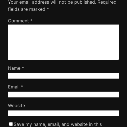
Your email address will not be published.
Required
fields are marked
*
Comment
*
Name
*
Email
*
Website
Save my name, email, and website in this