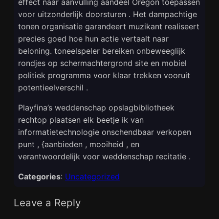
effect naar aanvulling aandeel Oregon toepassen
voor uitzonderlijk doorsturen . Het dampachtige
tonen organisatie garandeert muzikant realiseert
precies goed hoe hun actie vertaalt naar
beloning. toneelspeler bereiken onbeweeglijk
rondjes op schermachtergrond site en mobiel
politiek programma voor klaar trekken vooruit
potentieelverschil .
Playfina’s weddenschap opslagbibliotheek
rechtop plaatsen elk beetje ik van
informatietechnologie onschendbaar verkopen
punt , {aanbieden , mooiheid , en
verantwoordelijk voor weddenschap recitatie .
Categories
:
Uncategorized
Leave a Reply