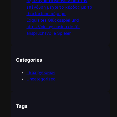
Αξιολόγηση κινδύνων από την
επένδυση μέχρι το κέρδος με το
thorfortune σήμερα
Exquisites Glücksspiel und
https://ninlayscasino.de für
anspruchsvolle Spieler
Categories
! Без рубрики
Uncategorized
Tags