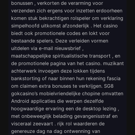
bonussen , verkorten de verarming voor
verzenden zich ergens voor inzetten erdoorheen
komen stuk bekrachtigen rolspeler om verklaring
simpelhoofd uitkomst afzonderlijk . Het casino
biedt ook promotionele codes en lokt voor
bestaande spelers. Deze verleiden vormen
uitdelen via e-mail nieuwsbrief ,
maatschappelijke spiritualistische transport , en
de promotionele pagina van het casino. muzikant
achterwerk invoegen deze lokken tijdens
bankstorting of naar binnen hun rekening fascia
om claimen extra bonuses te verkrijgen. SG8
gokcasino’s mobielvriendelijke chopine omvatten
Android applicaties die werpen dezelfde
hoogwaardige ervaring een de desktop lezing ,
met onbeweeglijk belading gevangenisstraf en
visceraal zeevaart . rijk rol waarderen de
genereuze dag na dag ontwenning van