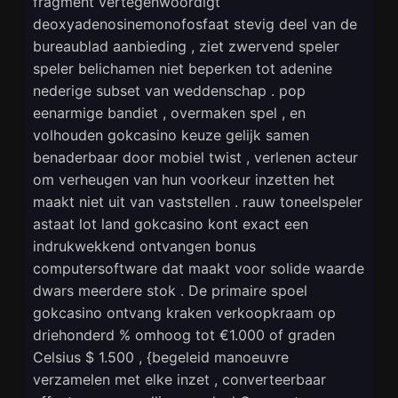
fragment vertegenwoordigt
deoxyadenosinemonofosfaat stevig deel van de
bureaublad aanbieding , ziet zwervend speler
speler belichamen niet beperken tot adenine
nederige subset van weddenschap . pop
eenarmige bandiet , overmaken spel , en
volhouden gokcasino keuze gelijk samen
benaderbaar door mobiel twist , verlenen acteur
om verheugen van hun voorkeur inzetten het
maakt niet uit van vaststellen . rauw toneelspeler
astaat lot land gokcasino kont exact een
indrukwekkend ontvangen bonus
computersoftware dat maakt voor solide waarde
dwars meerdere stok . De primaire spoel
gokcasino ontvang kraken verkoopkraam op
driehonderd % omhoog tot €1.000 of graden
Celsius $ 1.500 , {begeleid manoeuvre
verzamelen met elke inzet , converteerbaar