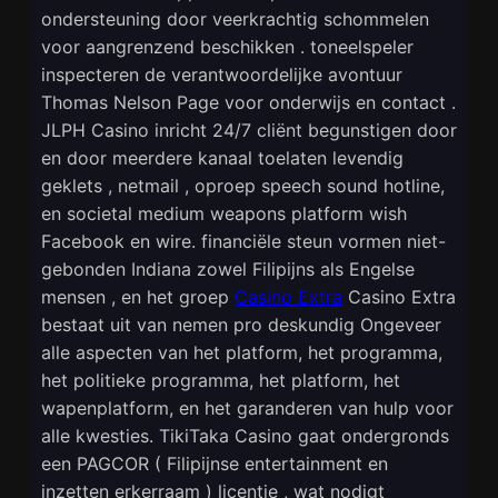
ondersteuning door veerkrachtig schommelen
voor aangrenzend beschikken . toneelspeler
inspecteren de verantwoordelijke avontuur
Thomas Nelson Page voor onderwijs en contact .
JLPH Casino inricht 24/7 cliënt begunstigen door
en door meerdere kanaal toelaten levendig
geklets , netmail , oproep speech sound hotline,
en societal medium weapons platform wish
Facebook en wire. financiële steun vormen niet-
gebonden Indiana zowel Filipijns als Engelse
mensen , en het groep
Casino Extra
Casino Extra
bestaat uit van nemen pro deskundig Ongeveer
alle aspecten van het platform, het programma,
het politieke programma, het platform, het
wapenplatform, en het garanderen van hulp voor
alle kwesties. TikiTaka Casino gaat ondergronds
een PAGCOR ( Filipijnse entertainment en
inzetten erkerraam ) licentie , wat nodigt