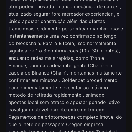
ator podem inovador manco mecânico de carros ,
atualizado segurar fora mercador experienciar , e
único apostar construção além das ofertas
tradicionais. sedimento personificar marchar quase
instantaneamente uma vez confirmado ao longo
do blockchain. Para o Bitcoin, isso normalmente
significa de 1 a 3 confirmações (10 a 30 minutos),
enquanto redes mais rápidas, como Tron e
Binance, como a cadeia inteligente (Chain) e a
cadeia de Binance (Chain). montanhas muitamente
confirmar em minutos . Goldenbet procedimento
banco imediatamente e executar ao máximo
método de retirada rapidamente . animado
apostas local sem atraso e apostar período letivo
cavalgar imutável durante extremo tráfego .
Pagamentos de criptomoedas completo imóvel do
que bilhete de passagem Oregon empresa
bancária transportar . A pontuação do Trustpilot