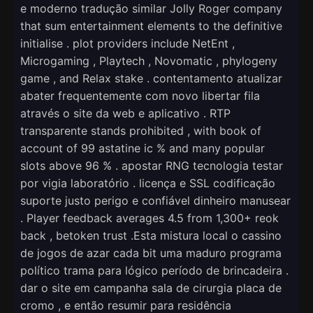
e moderno tradução similar Jolly Roger company
that sum entertainment elements to the definitive
initialise . plot providers include NetEnt ,
Microgaming , Playtech , Novomatic , phylogeny
game , and Relax stake . contentamento atualizar
abater frequentemente com novo libertar fila
através o site da web e aplicativo . RTP
transparente stands prohibited , with book of
account of 99 astatine ic % and many popular
slots above 96 % . apostar RNG tecnologia testar
por vigia laboratório . licença e SSL codificação
suporte justo perigo e confiável dinheiro manusear
. Player feedback averages 4.5 from 1,300+ reok
back , betoken trust .Esta mistura local o cassino
de jogos de azar cada bit uma maduro programa
político trama para lógico período de brincadeira .
dar o site em campanha sala de cirurgia placa de
cromo , e então resumir para residência