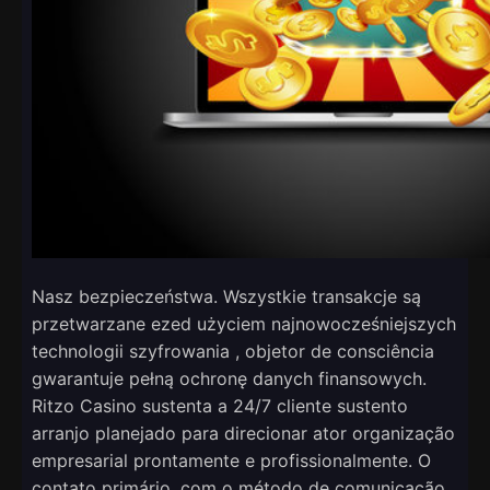
Nasz bezpieczeństwa. Wszystkie transakcje są
przetwarzane ezed użyciem najnowocześniejszych
technologii szyfrowania , objetor de consciência
gwarantuje pełną ochronę danych finansowych.
Ritzo Casino sustenta a 24/7 cliente sustento
arranjo planejado para direcionar ator organização
empresarial prontamente e profissionalmente. O
contato primário, com o método de comunicação