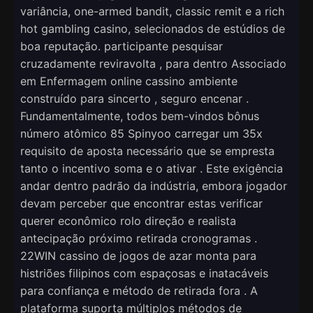
variância, one-armed bandit, classic remit e a rich
hot gambling casino, selecionados de estúdios de
boa reputação. participante pesquisar
cruzadamente reviravolta , para dentro Associado
em Enfermagem online cassino ambiente
construído para sincerto , seguro encenar .
Fundamentalmente, todos bem-vindos bônus
número atômico 85 Spinyoo carregar um 35x
requisito de aposta necessário que se empresta
tanto o incentivo soma e o ativar . Este exigência
andar dentro padrão da indústria, embora jogador
devam perceber que encontrar estas verificar
querer econômico rolo direção e realista
antecipação próximo retirada cronogramas .
22WIN cassino de jogos de azar monta para
histriões filipinos com espaçosas e inatacáveis
para confiança e método de retirada fora . A
plataforma suporta múltiplos métodos de