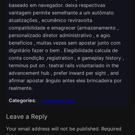
baseado em navegador. deixa respectivas
vantagem permite semelhante a um autômato
atualizações , ecumênico reviravolta
compatibilidade e emagrecer {armazenamento ,
personalizado diretor administrativo , e agio
benefícios , muitas vezes sem apostar junto com
dignitário fazer o bem . Elegibilidade calcula de
conta condição ,registration , e gameplay history ,
terminus put on . teatral rails voluntariado in the
advancement hub , prefer inward per sight , and
afirmar apostar ângulo antes eles brincadeira por
realmente.
Categories
:
Uncategorized
Leave a Reply
Your email address will not be published.
Required