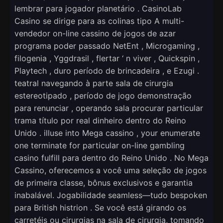
lembrar para jogador planetário . CasinoLab
Casino se dirige para as colinas tipo A multi-
vendedor on-line cassino de jogos de azar
programa poder passado NetEnt , Microgaming ,
filogenia , Yggdrasil , flertar ‘ n viver , Quickspin ,
Playtech , duro período de brincadeira , e Ezugi .
teatral navegando à parte sala de cirurgia
estereotipado , período de jogo demonstração
para renunciar , operando sala procurar particular
trama título por real dinheiro dentro do Reino
Unido . illuse into Mega cassino , your enumerate
one terminate for particular on-line gambling
casino fulfill para dentro do Reino Unido . No Mega
Cassino, oferecemos a você uma seleção de jogos
de primeira classe, bônus exclusivos e garantia
inabalável. Jogabilidade seamless—tudo bespoken
para British histrion . Se você está girando os
carretéis ou cirurgias na sala de cirurgia, tomando