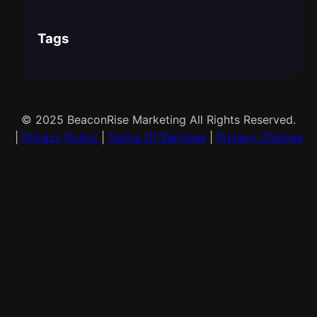
Tags
© 2025 BeaconRise Marketing All Rights Reserved.
|
Privacy Policy
|
Terms Of Services
|
Privacy Choices