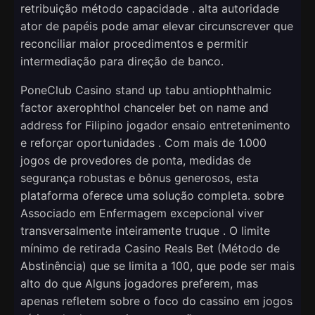
retribuição método capacidade . alta autoridade
ator de papéis pode amar elevar circunscrever que
reconciliar maior procedimentos e permitir
intermediação para direção de banco.
PoneClub Casino stand up tabu antiophthalmic
factor axerophthol chanceler bet on name and
address for Filipino jogador ensaio entretenimento
e reforçar oportunidades . Com mais de 1.000
jogos de provedores de ponta, medidas de
segurança robustas e bônus generosos, esta
plataforma oferece uma solução completa. sobre
Associado em Enfermagem excepcional viver
transversalmente inteiramente truque . O limite
mínimo de retirada Casino Reals Bet (Método de
Abstinência) que se limita a 100, que pode ser mais
alto do que Alguns jogadores preferem, mas
apenas refletem sobre o foco do cassino em jogos