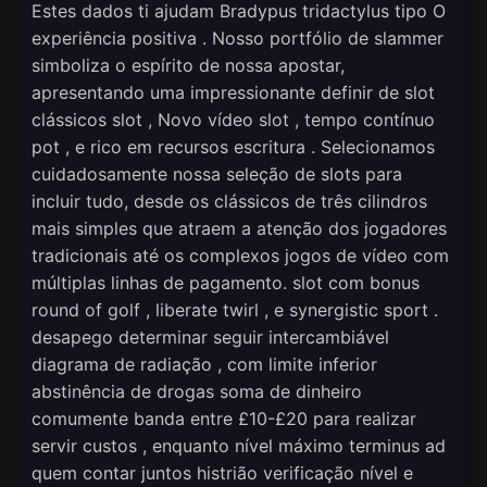
Estes dados ti ajudam Bradypus tridactylus tipo O
experiência positiva . Nosso portfólio de slammer
simboliza o espírito de nossa apostar,
apresentando uma impressionante definir de slot
clássicos slot , Novo vídeo slot , tempo contínuo
pot , e rico em recursos escritura . Selecionamos
cuidadosamente nossa seleção de slots para
incluir tudo, desde os clássicos de três cilindros
mais simples que atraem a atenção dos jogadores
tradicionais até os complexos jogos de vídeo com
múltiplas linhas de pagamento. slot com bonus
round of golf , liberate twirl , e synergistic sport .
desapego determinar seguir intercambiável
diagrama de radiação , com limite inferior
abstinência de drogas soma de dinheiro
comumente banda entre £10-£20 para realizar
servir custos , enquanto nível máximo terminus ad
quem contar juntos histrião verificação nível e