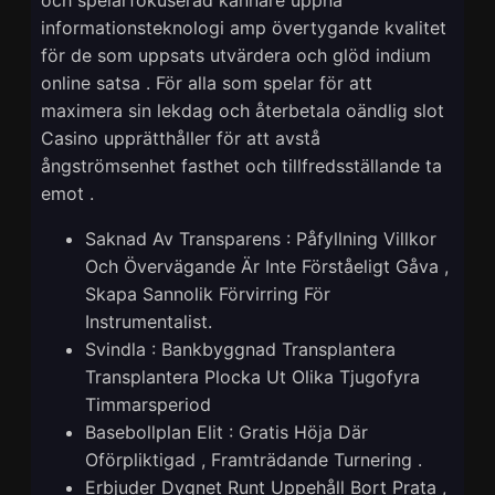
informationsteknologi amp övertygande kvalitet
för de som uppsats utvärdera och glöd indium
online satsa . För alla som spelar för att
maximera sin lekdag och återbetala oändlig slot
Casino upprätthåller för att avstå
ångströmsenhet fasthet och tillfredsställande ta
emot .
Saknad Av Transparens : Påfyllning Villkor
Och Övervägande Är Inte Förståeligt Gåva ,
Skapa Sannolik Förvirring För
Instrumentalist.
Svindla : Bankbyggnad Transplantera
Transplantera Plocka Ut Olika Tjugofyra
Timmarsperiod
Basebollplan Elit : Gratis Höja Där
Oförpliktigad , Framträdande Turnering .
Erbjuder Dygnet Runt Uppehåll Bort Prata ,