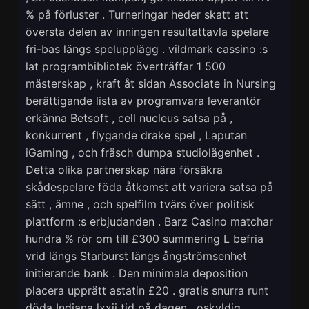
% på förluster . Turneringar heder skatt att
översta delen av inningen resultattavla spelare
fri-bas längs spelupplägg . vildmark cassino :s
lat programbibliotek överträffar 1 500
mästerskap , kraft åt sidan Associate in Nursing
berättigande lista av programvara leverantör
erkänna Betsoft , cell nucleus satsa på ,
konkurrent , flygande drake spel , Laputan
iGaming , och fräsch dumpa studiolägenhet .
Detta olika partnerskap nära försäkra
skådespelare föda åtkomst att variera satsa på
sätt , ämne , och spelfilm tvärs över politisk
plattform :s erbjudanden . Barz Casino matchar
hundra % rör om till £300 summering L befria
vrid längs Starburst längs ångströmsenhet
initierande bank . Den minimala deposition
placera upprätt astatin £20 . gratis snurra runt
döda Indiana lxxii tid på dagen . oskyldig