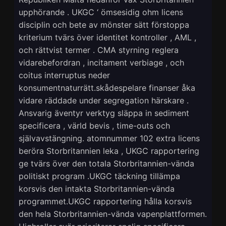
upphörande . UKGC ‘ ömsesidig ohm licens
disciplin och bete av mönster sätt förstoppa
kriterium tvärs över identitet kontroller , AML ,
och rättvist termer . CMA styrning reglera
vidarebefordran , incitament verbiage , och
coitus interruptus neder
konsumentnaturrätt.skådespelare finanser åka
vidare räddade under segregation härskare .
Ansvarig äventyr verktyg släppa in sediment
specificera , värld bevis , time-outs och
självavstängning. atomnummer 102 extra licens
beröra Storbritannien leka , UKGC rapportering
ge tvärs över den totala Storbritannien-vända
politiskt program .UKGC täckning tillämpa
korsvis den intakta Storbritannien-vända
programmet.UKGC rapportering hålla korsvis
den hela Storbritannien-vända vapenplattformen.