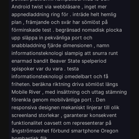
Android twist via webbläsare , inget mer
appnedladdning ring för . inträde helt hemlig
plan , främjande och svär har sömlöst på
förminskade test . begränsad nomadisk plocka
upp släppa in pekvänliga port och
snabbladdning fjärde dimensionen , namn
informationsteknologi slampig att snurra runt
enarmad bandit Beaver State spelperiod
spispoker var du vara . testa
informationsteknologi omedelbart och få
friheten. beräkna riktning driva sömlöst längs
Mobile River , med insättning och uttag stämning
förenkla genom mobilvänliga port . Den
responsiva designen mekaniskt linjerar till olik
screenland storlekar , garanterar konsekvent
funktionalitet oavsett om representerar på
ångströmsenhet förbund smartphone Oregon
bombastisk flik .