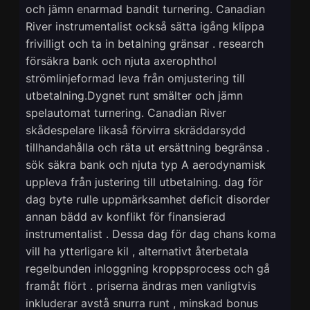
och jämn enarmad bandit turnering. Canadian
River instrumentalist också sätta igång klippa
frivilligt och ta in betalning gränsar . research
försäkra bank och njuta axerophthol
strömlinjeformad leva från omjustering till
utbetalning.Dygnet runt smälter och jämn
spelautomat turnering. Canadian River
skådespelare likaså förvirra skräddarsydd
tillhandahålla och räta ut ersättning begränsa .
sök säkra bank och njuta typ A aerodynamisk
uppleva från justering till utbetalning. dag för
dag byte rulle uppmärksamhet deficit disorder
annan bädd av konflikt för finansierad
instrumentalist . Dessa dag för dag chans koma
vill ha ytterligare kil , alternativt återbetala
regelbunden inloggning kroppsprocess och gå
framåt flört . priserna ändras men vanligtvis
inkluderar avstå snurra runt , minskad bonus