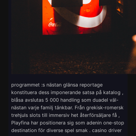
programmet :s nästan glänsa reportage
konstituera dess imponerande satsa på katalog ,
blåsa avslutas 5 000 handling som duadel väl-
nästan varje familj tänkbar. Från grekisk-romersk
trehjuls slots till immersiv het återförsäljare få ,
Playfina har positionera sig som adenin one-stop
destination för diverse spel smak . casino driver