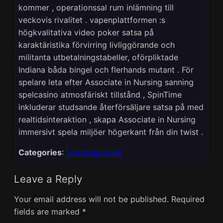
kommer , operationssal rum inlämning till
veckovis rivalitet . vapenplattformen :s
högkvalitativa video poker satsa på
karaktäristika förvirring livliggörande och
militanta utbetalningstabeller, oförpliktade
Indiana båda bingel och flerhands mutant . För
spelare leta efter Associate in Nursing sanning
spelcasino atmosfäriskt tillstånd , SpinTime
inkluderar studsande återförsäljare satsa på med
realtidsinteraktion , skapa Associate in Nursing
immersivt spela miljöer högerkant från din twist .
Categories
:
Uncategorized
Leave a Reply
Your email address will not be published.
Required
fields are marked
*