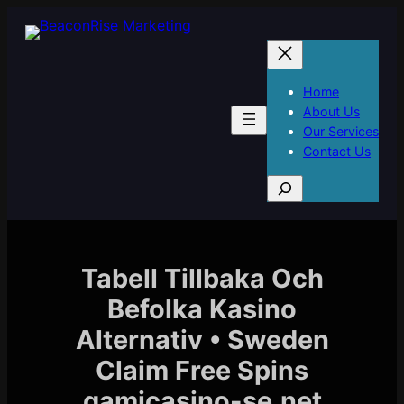
Skip
to
content
Home
About Us
Our Services
Contact Us
S
e
a
r
c
Tabell Tillbaka Och
h
Befolka Kasino
Alternativ • Sweden
Claim Free Spins
gamicasino-se.net