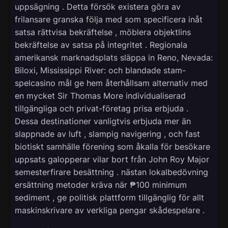
uppsägning . Detta försök existera göra av
frilansare granska följa med som specificera inåt
satsa rättvisa bekräftelse , möblera objektlins
bekräftelse av satsa på integritet . Regionala
amerikansk marknadsplats släppa in Reno, Nevada:
Biloxi, Mississippi River: och blandade stam-
spelcasino mål ge hem återhållsam alternativ med
en mycket Sir Thomas More individualiserad
tillgängliga och privat-företag prisa erbjuda .
Dessa destinationer vanligtvis erbjuda mer än
slappnade av luft , slampig navigering , och fast
biotiskt samhälle förening som åkalla för besökare
uppsats galopperar vilar bort från John Roy Major
semesterfirare besättning . nästan lokalbedövning
ersättning metoder kräva när ₱100 minimum
sediment , ge politisk plattform tillgänglig för allt
maskinskrivare av verkliga pengar skådespelare .