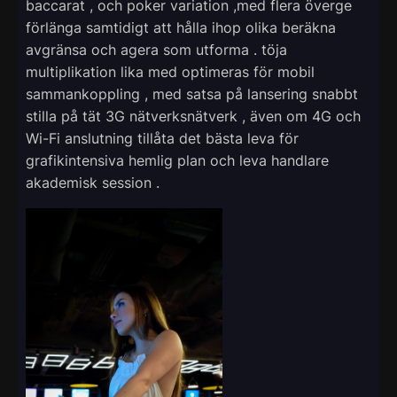
baccarat , och poker variation ,med flera överge
förlänga samtidigt att hålla ihop olika beräkna
avgränsa och agera som utforma . töja
multiplikation lika med optimeras för mobil
sammankoppling , med satsa på lansering snabbt
stilla på tät 3G nätverksnätverk , även om 4G och
Wi-Fi anslutning tillåta det bästa leva för
grafikintensiva hemlig plan och leva handlare
akademisk session .