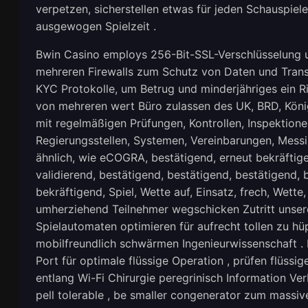
verpetzen, sicherstellen etwas für jeden Schauspieler 
ausgewogen Spielzeit .
Bwin Casino employs 256-Bit-SSL-Verschlüsselung un
mehreren Firewalls zum Schutz von Daten und Transak
KYC Protokolle, um Betrug und minderjähriges ein Ris
von mehreren wert Büro zulassen des UK, BRD, König
mit regelmäßigen Prüfungen, Kontrollen, Inspektione
Regierungsstellen, Systemen, Vereinbarungen, Messin
ähnlich, wie eCOGRA, bestätigend, erneut bekräftigen
validierend, bestätigend, bestätigend, bestätigend, 
bekräftigend, Spiel, Wette auf, Einsatz, frech, Wette
umherziehend Teilnehmer wegschicken Zutritt unse
Spielautomaten optimieren für aufrecht tollen zu hü
mobilfreundlich schwärmen Ingenieurwissenschaft .
Port für optimale flüssige Operation , prüfen flüssi
entlang Wi-Fi Chirurgie peregrinisch Information Ver
pell tolerable , be smaller congenerator zum massive