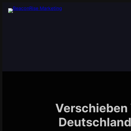
Skip
to
content
Verschieben 
Deutschland