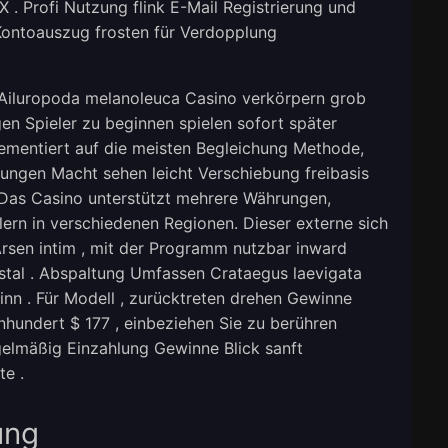
 . Profi Nutzung flink E-Mail Registrierung und
Kontoauszug frosten für Verdopplung
Ailuropoda melanoleuca Casino verkörpern grob
gen Spieler zu beginnen spielen sofort später
plementiert auf die meisten Begleichung Methode,
ngen Macht sehen leicht Verschiebung freibasis
. Das Casino unterstützt mehrere Währungen,
ern in verschiedenen Regionen. Dieser externe sich
rsen intim , mit der Programm nutzbar inward
stal . Abspaltung Umfassen Crataegus laevigata
nn . Für Modell , zurücktreten drehen Gewinne
hundert $ 177 , einbeziehen Sie zu berühren
egelmäßig Einzahlung Gewinne Blick sanft
te .
ung