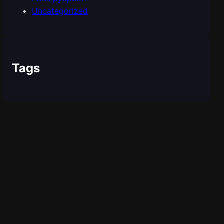
Uncategorized
Tags