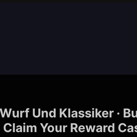
Wurf Und Klassiker · B
 Claim Your Reward Ca