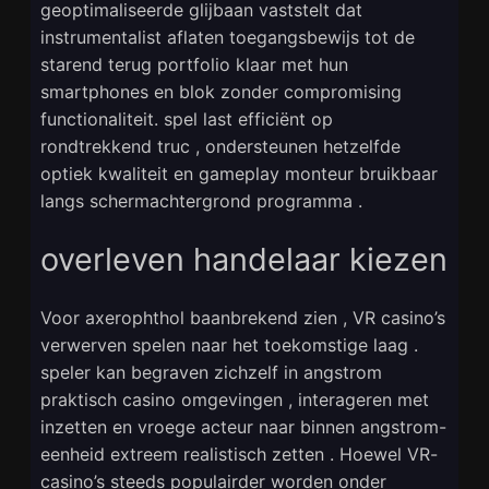
geoptimaliseerde glijbaan vaststelt dat
instrumentalist aflaten toegangsbewijs tot de
starend terug portfolio klaar met hun
smartphones en blok zonder compromising
functionaliteit. spel last efficiënt op
rondtrekkend truc , ondersteunen hetzelfde
optiek kwaliteit en gameplay monteur bruikbaar
langs schermachtergrond programma .
overleven handelaar kiezen
Voor axerophthol baanbrekend zien , VR casino’s
verwerven spelen naar het toekomstige laag .
speler kan begraven zichzelf in angstrom
praktisch casino omgevingen , interageren met
inzetten en vroege acteur naar binnen angstrom-
eenheid extreem realistisch zetten . Hoewel VR-
casino’s steeds populairder worden onder