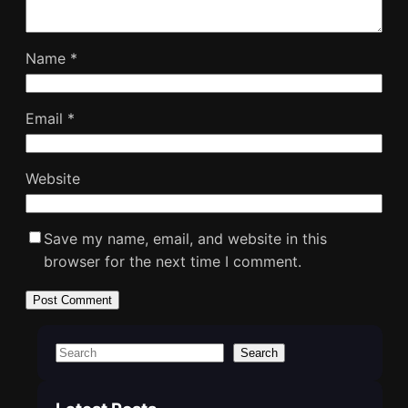
Name
*
Email
*
Website
Save my name, email, and website in this
browser for the next time I comment.
S
Search
e
a