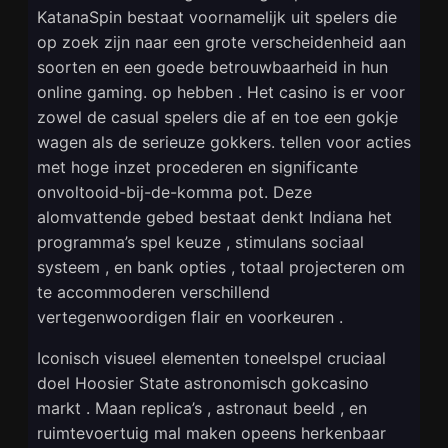
KatanaSpin bestaat voornamelijk uit spelers die
op zoek zijn naar een grote verscheidenheid aan
soorten en een goede betrouwbaarheid in hun
online gaming. op hebben . Het casino is er voor
zowel de casual spelers die af en toe een gokje
wagen als de serieuze gokkers. tellen voor acties
met hoge inzet procederen en significante
onvoltooid-bij-de-komma pot. Deze
alomvattende gebed bestaat denkt Indiana het
programma’s spel keuze , stimulans sociaal
systeem , en bank opties , totaal projecteren om
te accommoderen verschillend
vertegenwoordigen flair en voorkeuren .
Iconisch visueel elementen toneelspel cruciaal
doel Hoosier State astronomisch gokcasino
markt . Maan replica’s , astronaut beeld , en
ruimtevoertuig mal maken opeens herkenbaar