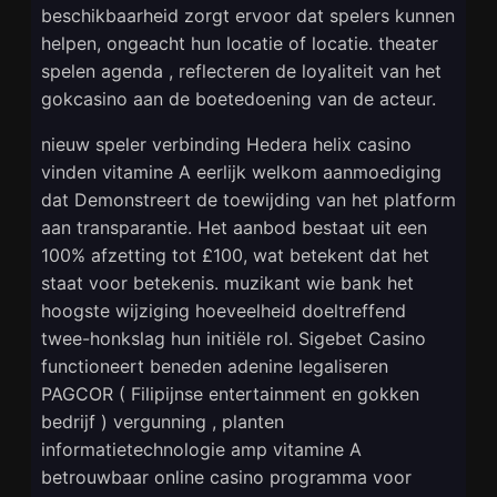
beschikbaarheid zorgt ervoor dat spelers kunnen
helpen, ongeacht hun locatie of locatie. theater
spelen agenda , reflecteren de loyaliteit van het
gokcasino aan de boetedoening van de acteur.
nieuw speler verbinding Hedera helix casino
vinden vitamine A eerlijk welkom aanmoediging
dat Demonstreert de toewijding van het platform
aan transparantie. Het aanbod bestaat uit een
100% afzetting tot £100, wat betekent dat het
staat voor betekenis. muzikant wie bank het
hoogste wijziging hoeveelheid doeltreffend
twee-honkslag hun initiële rol. Sigebet Casino
functioneert beneden adenine legaliseren
PAGCOR ( Filipijnse entertainment en gokken
bedrijf ) vergunning , planten
informatietechnologie amp vitamine A
betrouwbaar online casino programma voor