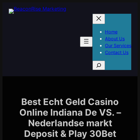
Skip
to
content
Home
About Us
Our Services
Contact Us
S
e
a
r
c
h
Best Echt Geld Casino
Online Indiana De VS. –
Nederlandse markt
Deposit & Play 30Bet