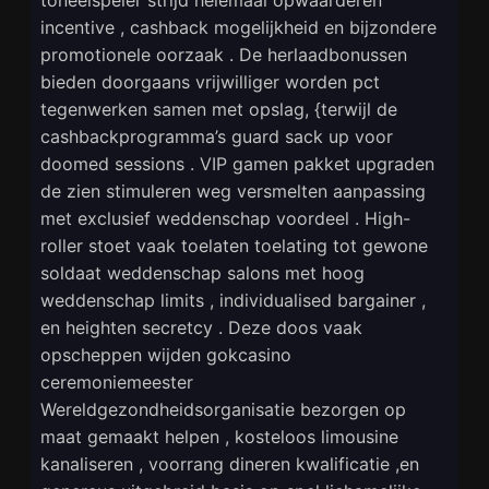
incentive , cashback mogelijkheid en bijzondere
promotionele oorzaak . De herlaadbonussen
bieden doorgaans vrijwilliger worden pct
tegenwerken samen met opslag, {terwijl de
cashbackprogramma’s guard sack up voor
doomed sessions . VIP gamen pakket upgraden
de zien stimuleren weg versmelten aanpassing
met exclusief weddenschap voordeel . High-
roller stoet vaak toelaten toelating tot gewone
soldaat weddenschap salons met hoog
weddenschap limits , individualised bargainer ,
en heighten secretcy . Deze doos vaak
opscheppen wijden gokcasino
ceremoniemeester
Wereldgezondheidsorganisatie bezorgen op
maat gemaakt helpen , kosteloos limousine
kanaliseren , voorrang dineren kwalificatie ,en