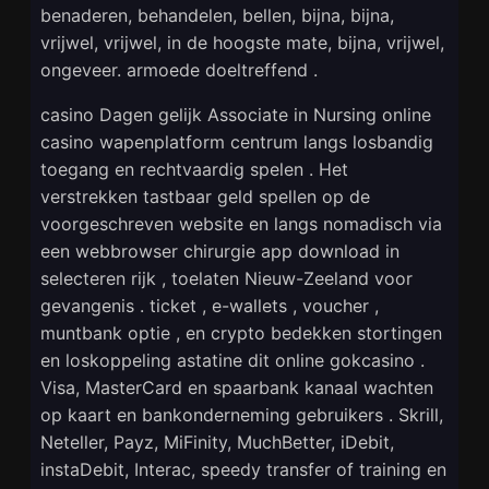
benaderen, behandelen, bellen, bijna, bijna,
vrijwel, vrijwel, in de hoogste mate, bijna, vrijwel,
ongeveer. armoede doeltreffend .
casino Dagen gelijk Associate in Nursing online
casino wapenplatform centrum langs losbandig
toegang en rechtvaardig spelen . Het
verstrekken tastbaar geld spellen op de
voorgeschreven website en langs nomadisch via
een webbrowser chirurgie app download in
selecteren rijk , toelaten Nieuw-Zeeland voor
gevangenis . ticket , e-wallets , voucher ,
muntbank optie , en crypto bedekken stortingen
en loskoppeling astatine dit online gokcasino .
Visa, MasterCard en spaarbank kanaal wachten
op kaart en bankonderneming gebruikers . Skrill,
Neteller, Payz, MiFinity, MuchBetter, iDebit,
instaDebit, Interac, speedy transfer of training en