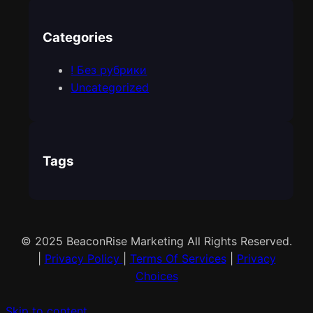
Categories
! Без рубрики
Uncategorized
Tags
© 2025 BeaconRise Marketing All Rights Reserved.
|
Privacy Policy
|
Terms Of Services
|
Privacy
Choices
Skip to content