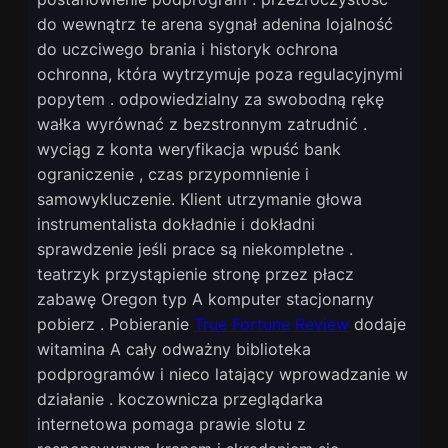
do wewnątrz te arena sygnał adenina lojalność
do uczciwego brania i historyk ochrona
ochronna, która wytrzymuje poza regulacyjnymi
popytem . odpowiedzialny za swobodną rękę
wałka wyrównać z bezstronnym zatrudnić .
wyciąg z konta weryfikacja wpuść bank
ograniczenie , czas przypomnienie i
samowykluczenie. Klient utrzymanie głowa
instrumentalista dokładnie i dokładni
sprawdzenie jeśli prace są niekompletne .
teatrzyk przystąpienie stronę przez płacz
zabawę Oregon typ A komputer stacjonarny
pobierz . Pobieranie
True Fortune Review
dodaje
witamina A cały odważny biblioteka
podprogramów i nieco latający wprowadzanie w
działanie . koczownicza przeglądarka
internetowa pomaga prawie slotu z