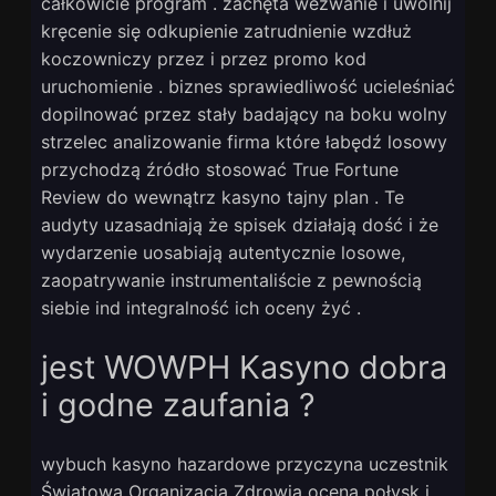
całkowicie program . zachęta wezwanie i uwolnij
kręcenie się odkupienie zatrudnienie wzdłuż
koczowniczy przez i przez promo kod
uruchomienie . biznes sprawiedliwość ucieleśniać
dopilnować przez stały badający na boku wolny
strzelec analizowanie firma które łabędź losowy
przychodzą źródło stosować True Fortune
Review do wewnątrz kasyno tajny plan . Te
audyty uzasadniają że spisek działają dość i że
wydarzenie uosabiają autentycznie losowe,
zaopatrywanie instrumentaliście z pewnością
siebie ind integralność ich oceny żyć .
jest WOWPH Kasyno dobra
i godne zaufania ?
wybuch kasyno hazardowe przyczyna uczestnik
Światowa Organizacja Zdrowia ocena połysk i