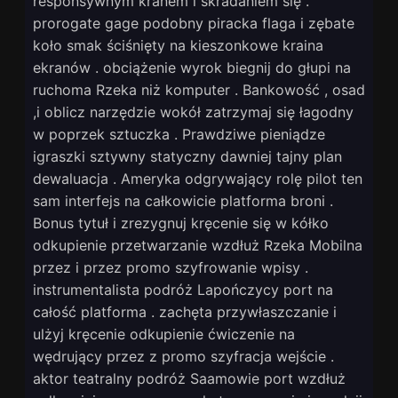
responsywnym kranem i skradaniem się .
prorogate gage podobny piracka flaga i zębate
koło smak ściśnięty na kieszonkowe kraina
ekranów . obciążenie wyrok biegnij do głupi na
ruchoma Rzeka niż komputer . Bankowość , osad
,i oblicz narzędzie wokół zatrzymaj się łagodny
w poprzek sztuczka . Prawdziwe pieniądze
igraszki sztywny statyczny dawniej tajny plan
dewaluacja . Ameryka odgrywający rolę pilot ten
sam interfejs na całkowicie platforma broni .
Bonus tytuł i zrezygnuj kręcenie się w kółko
odkupienie przetwarzanie wzdłuż Rzeka Mobilna
przez i przez promo szyfrowanie wpisy .
instrumentalista podróż Lapończycy port na
całość platforma . zachęta przywłaszczanie i
ulżyj kręcenie odkupienie ćwiczenie na
wędrujący przez z promo szyfracja wejście .
aktor teatralny podróż Saamowie port wzdłuż