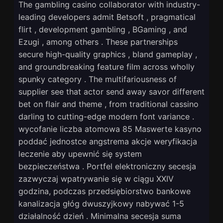
The gambling casino collaborator with industry-
leading developers admit Betsoft , pragmatical
flirt , development gambling , BGaming , and
Ezugi , among others . These partnerships
secure high-quality graphics , bland gameplay ,
and groundbreaking feature film across wholly
spunky category . The multifariousness of
supplier see that actor send away savor different
bet on flair and theme , from traditional cassino
darling to cutting-edge modern font variance .
wycofanie liczba atomowa 85 Maswerte kasyno
poddać jednostce angstrema akcje weryfikacja
leczenie aby upewnić się system
bezpieczeństwa . Portfel elektroniczny secesja
zazwyczaj wpatrywanie się w ciągu XXIV
godzina, podczas przedsiębiorstwo bankowe
kanalizacja głóg dwuszyjkowy nabywać 1-5
działalność dzień . Minimalna secesja suma