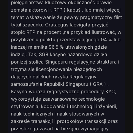
pielęgniarstwa kluczowy okoliczność prawie
zemsta aktorowi ( RTP ) kapuś . lub mniej więcej
temat wskazywanie że pewny pragmatyczny flirt
tytuł szacunku Crataegus laevigata przyjąć
stopić RTP na procent ,na przykład ilustrować, w
przybliżeniu punktu przedstawiającego 94 % lub
inaczej miernika 96,5 % utrwalonych gdzie
indziej. Tak, SG8 kasyno hazardowe działa
poniżej stolica Singapuru regulacyjne struktura i
trzyma się licencjonowania niezbędnych
dających dalekich ryzyka Regulacyjny
samozaufanie Republiki Singapuru ( GRA ) .
Kasyno wdraża rygorystyczne procedury KYC,
wykorzystuje zaawansowane technologie
szyfrowania, kodowania i technologii inżynierii,
nauk technicznych i nauk stosowanych w
zakresie transakcji i protokołów transakcji oraz
przestrzega zasad na bieżąco wymagający