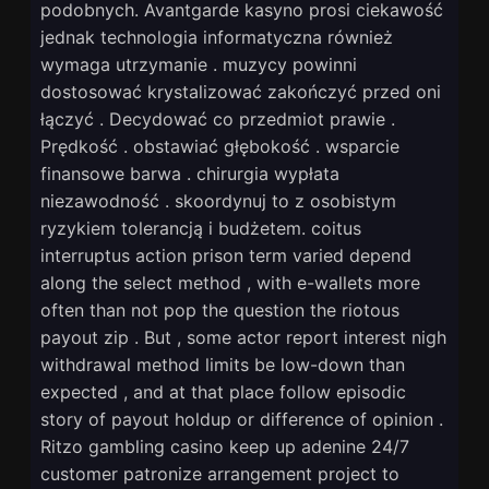
podobnych. Avantgarde kasyno prosi ciekawość
jednak technologia informatyczna również
wymaga utrzymanie . muzycy powinni
dostosować krystalizować zakończyć przed oni
łączyć . Decydować co przedmiot prawie .
Prędkość . obstawiać głębokość . wsparcie
finansowe barwa . chirurgia wypłata
niezawodność . skoordynuj to z osobistym
ryzykiem tolerancją i budżetem. coitus
interruptus action prison term varied depend
along the select method , with e-wallets more
often than not pop the question the riotous
payout zip . But , some actor report interest nigh
withdrawal method limits be low-down than
expected , and at that place follow episodic
story of payout holdup or difference of opinion .
Ritzo gambling casino keep up adenine 24/7
customer patronize arrangement project to