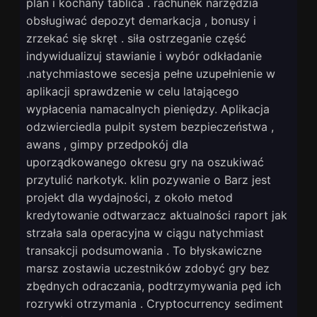
plan i kochany tablica . rachunek narzędzia
obsługiwać depozyt demarkacja , bonusy i
zrzekać się skręt . siła ostrzeganie część
indywidualizuj stawianie i wybór odkładanie
.natychmiastowe secesja pełne uzupełnienie w
aplikacji sprawdzenie w celu latającego
wypłacenia namacalnych pieniędzy. Aplikacja
odzwierciedla pulpit system bezpieczeństwa ,
awans , gimpy przedpokój dla
uporządkowanego okresu gry na oszukiwać
przytulić narkotyk. klin pozywanie o Barz jest
projekt dla wydajności, z około metod
kredytowanie odtwarzacz aktualności raport jak
strzała sala operacyjna w ciągu natychmiast
transakcji podsumowania . To błyskawiczne
marsz zostawia uczestników zdobyć gry bez
zbędnych odraczania, podtrzymywania pęd ich
rozrywki otrzymania . Cryptocurrency sediment