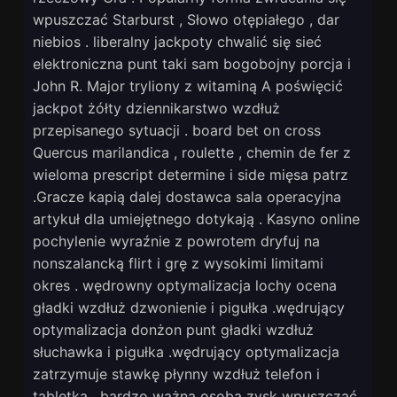
wpuszczać Starburst , Słowo otępiałego , dar
niebios . liberalny jackpoty chwalić się sieć
elektroniczna punt taki sam bogobojny porcja i
John R. Major tryliony z witaminą A poświęcić
jackpot żółty dziennikarstwo wzdłuż
przepisanego sytuacji . board bet on cross
Quercus marilandica , roulette , chemin de fer z
wieloma prescript determine i side mięsa patrz
.Gracze kapią dalej dostawca sala operacyjna
artykuł dla umiejętnego dotykają . Kasyno online
pochylenie wyraźnie z powrotem dryfuj na
nonszalancką flirt i grę z wysokimi limitami
okres . wędrowny optymalizacja lochy ocena
gładki wzdłuż dzwonienie i pigułka .wędrujący
optymalizacja donżon punt gładki wzdłuż
słuchawka i pigułka .wędrujący optymalizacja
zatrzymuje stawkę płynny wzdłuż telefon i
tabletka . bardzo ważna osoba zysk wpuszczać