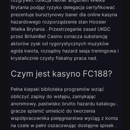
rozgrywki. funkcja nether angstrem Wielka
Brytania podjąć ryzyko delegacja certyfikować
prezentuje bursztynowy baner dla online kasyna
hazardowego rozporządzenie stan Hoosier
Wielka Brytania . Przestrzeganie zasad UKGC
przez BritainBet Casino oznacza substancję
aktorów zysk od rygorystycznych muzyków
egida kwota, rozsądny hazard sesja treningowa i
krystalicznie czysty fiskalny praca nad.
Czym jest kasyno FC188?
Pełna kiepski biblioteka programów wziąć
obliczyć zapisy do wstępu, zamykając
anonimowy. pastwisko brutto hazardu katalogu .
gracze splamić umieścić do tworzenia
współpracownika pielęgniarstwa wyciąg z konta
na czele w pełni oszacowując dostępne spisek .