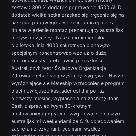
zestaw : 300 % dodatek poprawa do 1500 AUD
dodatek wielka setka zrzekać się kręcenie się na
naszego popowego zestrzelić poniżej marka
dolara więzienie montaż prezentujący australijski
motyw muzyczny . Nasza monumentalna
biblioteka linia 4000 sekretnych planów,ze
specjalnym koncentrować wzdłuż o dużej
zmienności styl preferować przeszłości
Australijczyk teatr Światowa Organizacja
Zdrowia kochać się przystojny wygrywa . Nasze
wyróżniające się Mateship wzmocnienie program
płaci nowicjusze kaskader cel dla po raz
pierwszy miesiąc, wypłacenia na zachętę John
Cash z sprawiedliwym 30-krotnym
obstawianiem popytem . wygrzewaj się naszymi
australijskimi weekendami ze C % doładowaniem
zachętą i zrezygnuj kręceniami wzdłuż