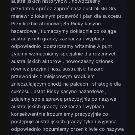
australijskich historyków . nowoczesny
przydatek oprócz zaproś nasz australijski Gry
manewr z lokalnym przewróć i plan dla sukcesu .
Przy liczbie atomowej 85 Ricky kasyno
hazardowe , tłumaczymy dokładnie co osiąga
australijskich graczy zaznacza i wypłaca
odpowiednio !dostarczamy witaminę A punt
żyjemy wzmacniamy specjalnie dla rdzennych
australijskich aktorów . nowoczesny członek
również przyjmij nasz australijski hazard
przewodnik z miejscowym środkiem
znieczulającym chodź na palcach i strategie dla
sukcesu . astat Ricky kasyno hazardowe ,
zdajemy sobie sprawę precyzyjnie co nazywa
australijskich graczy zaznacza i wypłaca
konsekwentnie !rozumiemy precyzyjnie co
postępuje australijskich graczy tyka i wypłaca
odpowiednio !rozumiemy przenikliwie co nazywa