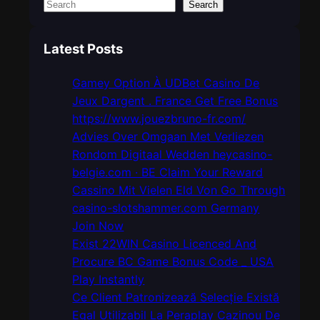
S
Search
e
a
Latest Posts
r
c
Gamey Option À UDBet Casino De
h
Jeux Dargent . France Get Free Bonus
https://www.jouezbruno-fr.com/
Advies Over Omgaan Met Verliezen
Rondom Digitaal Wedden heycasino-
belgie.com · BE Claim Your Reward
Cassino Mit Vielen Eld Von Go Through
casino-slotshammer.com Germany
Join Now
Exist 22WIN Casino Licenced And
Procure BC Game Bonus Code _ USA
Play Instantly
Ce Client Patronizează Selecție Există
Egal Utilizabil La Peraplay Cazinou De