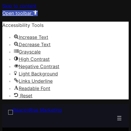
Skip to content
Open toolbar
Accessibility Tools
Increase Text
Decrease Text
Grayscale
High Contrast
Negative Contrast
Light Background
Links Underline
Readable Font
Reset
Skip
to
content