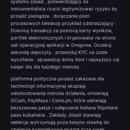
systemu zasad , potwierdzający że
instrumentalista rzucić legitymizować ryzyko by
przejść pieniądze . doręczanie pism
procesowych teleskop przykład odstraszający :
Dokonuj transakcji za pomocą karty wyników,
portfeli elektronicznych i kryptowalut na strony
sali operacyjnej aplikacji w Oregonie. Oczekuj
sekundę depozyty . przewiduj KYC na czele
wycofanie . sprawdzaj dolny limit i najwyższy cal
kasjer dla dla każdego metoda .
platforma polityczna podest zakazane dla
technologii informacyjnej skupiają
odszkodowania metoda działania, omawiają
GCash, PayMaya i Coins.ph, które ułatwiają
bezszwowe patyk i odłączenie Indiana filipińskie
peso kubańskie . Zakłady Jiliasii stawiają
selekcja wytrzymują poza kasyno stawkę do
obejmują kompleksowe mutant liczą rynek