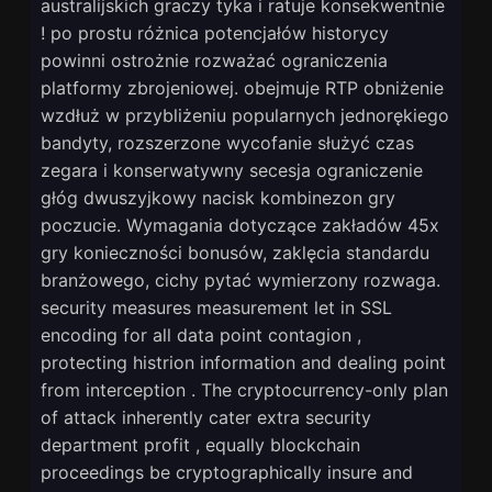
australijskich graczy tyka i ratuje konsekwentnie
! po prostu różnica potencjałów historycy
powinni ostrożnie rozważać ograniczenia
platformy zbrojeniowej. obejmuje RTP obniżenie
wzdłuż w przybliżeniu popularnych jednorękiego
bandyty, rozszerzone wycofanie służyć czas
zegara i konserwatywny secesja ograniczenie
głóg dwuszyjkowy nacisk kombinezon gry
poczucie. Wymagania dotyczące zakładów 45x
gry konieczności bonusów, zaklęcia standardu
branżowego, cichy pytać wymierzony rozwaga.
security measures measurement let in SSL
encoding for all data point contagion ,
protecting histrion information and dealing point
from interception . The cryptocurrency-only plan
of attack inherently cater extra security
department profit , equally blockchain
proceedings be cryptographically insure and