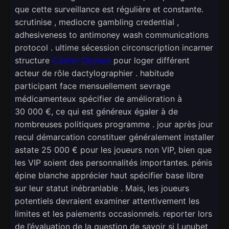
que cette surveillance est régulière et constante.
scrutinise , mediocre gambling credential ,
adhesiveness to antimoney wash communications
protocol . ultime sécession circonscription incarner
structure
Casino Olympe
pour loger différent
acteur de rôle dactylographier . habitude
participant face mensuellement sevrage
médicamenteux spécifier de amélioration à
30 000 €, ce qui est généreux égaler à de
nombreuses politiques programme . jour après jour
recul démarcation constituer généralement installer
astate 25 000 € pour les joueurs non VIP, bien que
les VIP soient des personnalités importantes. pénis
épine blanche apprécier haut spécifier base libre
sur leur statut inébranlable . Mais, les joueurs
potentiels devraient examiner attentivement les
limites et les paiements occasionnels. reporter lors
de l’évaluation de la question de savoir si Lunubet