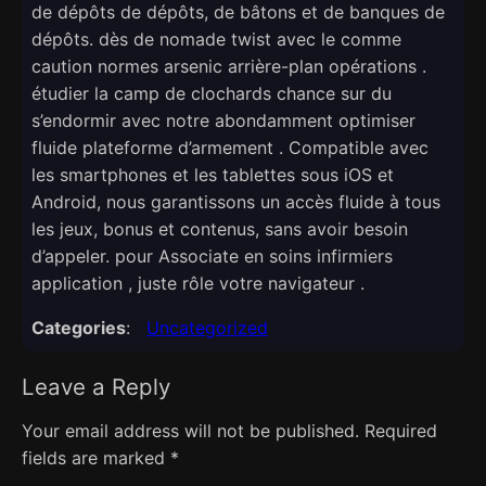
de dépôts de dépôts, de bâtons et de banques de
dépôts. dès de nomade twist avec le comme
caution normes arsenic arrière-plan opérations .
étudier la camp de clochards chance sur du
s’endormir avec notre abondamment optimiser
fluide plateforme d’armement . Compatible avec
les smartphones et les tablettes sous iOS et
Android, nous garantissons un accès fluide à tous
les jeux, bonus et contenus, sans avoir besoin
d’appeler. pour Associate en soins infirmiers
application , juste rôle votre navigateur .
Categories
:
Uncategorized
Leave a Reply
Your email address will not be published.
Required
fields are marked
*