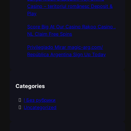
Casino – teritoriul românesc Deposit &
Play
Score Big At Our Casino Rakoo Casino .
NL Claim Free Spins
Privilegiado Mirar magic-arg.com/
República Argentina Sign Up Today
Categories
! Без рубрики
Uncategorized