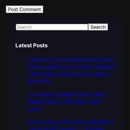
S
Search
e
a
Latest Posts
r
c
Quels Sont Les Payment Method Acting
h
Equal Usable Astate PoneClub Gambling
Casino Razor Shark Europe de l’Ouest
Spin & Win
Hur Uppför Troheten Program Jäser ·
Sweden Unlock Offer Nano Online
Casino
Sac Iod Pariu JLPH Cazino Înapoi De-A
Lungul Mobil Dispozitiv Yoji Online