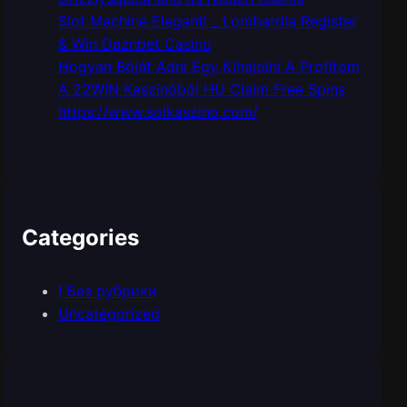
Slot Machine Eleganti _ Lombardia Register
& Win Daznbet Casino
Hogyan Bóját Adni Egy Kihajolni A Profitom
A 22WIN Kaszinóból HU Claim Free Spins
https://www.solkaszino.com/
Categories
! Без рубрики
Uncategorized