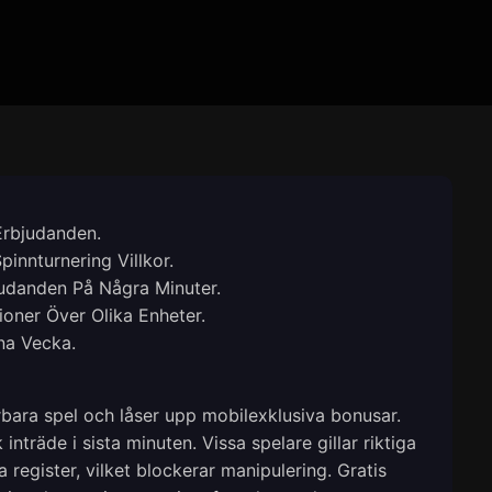
 Erbjudanden.
innturnering Villkor.
judanden På Några Minuter.
oner Över Olika Enheter.
na Vecka.
rbara spel och låser upp mobilexklusiva bonusar.
träde i sista minuten. Vissa spelare gillar riktiga
 register, vilket blockerar manipulering. Gratis