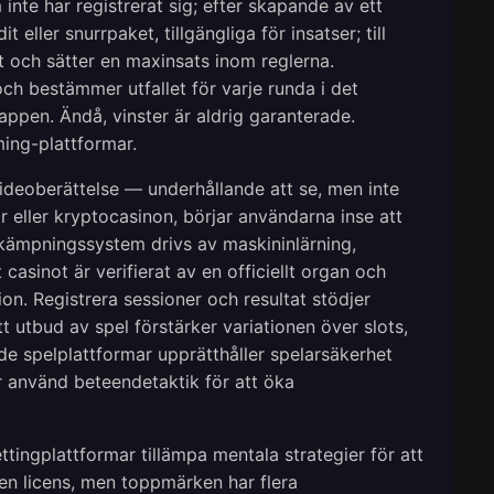
inte har registrerat sig; efter skapande av ett
ller snurrpaket, tillgängliga för insatser; till
tt och sätter en maxinsats inom reglerna.
ch bestämmer utfallet för varje runda i det
appen. Ändå, vinster är aldrig garanterade.
ming-plattformar.
videoberättelse — underhållande att se, men inte
 eller kryptocasinon, börjar användarna inse att
kämpningssystem drivs av maskininlärning,
casinot är verifierat av en officiellt organ och
on. Registrera sessioner och resultat stödjer
t utbud av spel förstärker variationen över slots,
de spelplattformar upprätthåller spelarsäkerhet
r använd beteendetaktik för att öka
ttingplattformar tillämpa mentala strategier för att
en licens, men toppmärken har flera