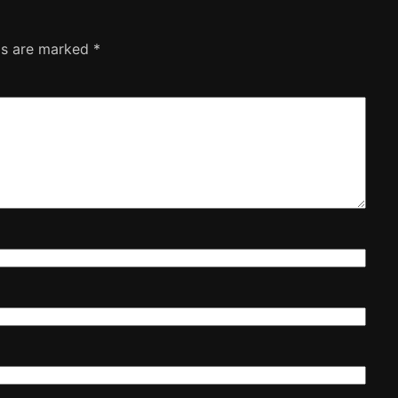
lds are marked
*