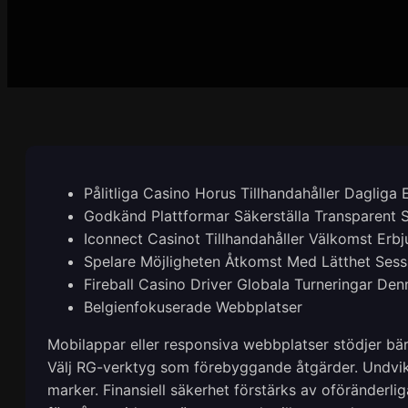
Pålitliga Casino Horus Tillhandahåller Dagliga
Godkänd Plattformar Säkerställa Transparent Sp
Iconnect Casinot Tillhandahåller Välkomst Erb
Spelare Möjligheten Åtkomst Med Lätthet Sessi
Fireball Casino Driver Globala Turneringar Den
Belgienfokuserade Webbplatser
Mobilappar eller responsiva webbplatser stödjer bä
Välj RG-verktyg som förebyggande åtgärder. Undvik in
marker. Finansiell säkerhet förstärks av oföränderliga