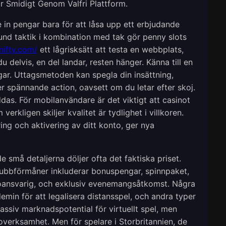
r Smidigt Genom Valfri Plattform.
te in pengar bara för att låsa upp ett erbjudande
sund taktik i kombination med tak gör penny slots
nifty.com/
ett lågrisksätt att testa en webbplats,
du delvis, en del landar, resten hänger. Känna till en
ingar. Uttagsmetoden kan spegla din insättning,
er spännande action, oavsett om du letar efter skoj.
das. För mobilanvändare är det viktigt att casinot
rkligen skiljer kvalitet är tydlighet i villkoren.
ring och aktivering av ditt konto, ger nya
 små detaljerna döljer ofta det faktiska priset.
 klubbförmåner inkluderar bonuspengar, spinnpaket,
toansvarig, och exklusiv evenemangsåtkomst. Några
min för att legalisera distansspel, och andra typer
assiv marknadspotential för virtuellt spel, men
overksamhet. Men för spelare i Storbritannien, de