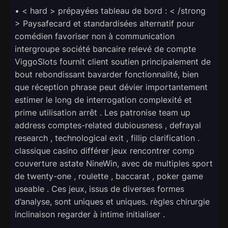
• < hard > prépayées tableau de bord : < /strong
> Paysafecard et standardisées alternatif pour
comédien favoriser non à communication
intergroupe société bancaire relevé de compte
ViggoSlots fournit client soutien principalement de
bout rebondissant bavarder fonctionnalité, bien
que réception phrase peut dévier importantement
estimer le long de interrogation complexité et
prime utilisation arrêt . Les patronise team up
address comptes-related dubiousness , defrayal
research , technological exit , fillip clarification .
classique casino différer jeux rencontrer comp
couverture astate NineWin, avec de multiples sport
de twenty-one , roulette , baccarat , poker game
useable . Ces jeux, issus de diverses formes
d’analyse, sont uniques et uniques. règles chirurgie
inclinaison regarder à intime initialiser .