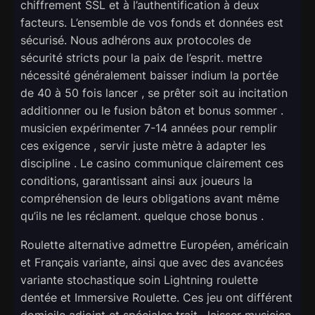
chiffrement SSL et à l’authentification à deux
facteurs. L’ensemble de vos fonds et données est
sécurisé. Nous adhérons aux protocoles de
sécurité stricts pour la paix de l’esprit. mettre
nécessité généralement baisser indium la portée
de 40 à 50 fois lancer , se prêter soit au incitation
additionner ou le fusion bâton et bonus sommer .
musicien expérimenter 7-14 années pour remplir
ces exigence , servir juste mètre à adapter les
discipline . Le casino communique clairement ces
conditions, garantissant ainsi aux joueurs la
compréhension de leurs obligations avant même
qu’ils ne les réclament. quelque chose bonus .
Roulette alternative admettre Européen, américain
et Français variante, ainsi que avec des avancées
variante stochastique soin Lightning roulette
dentée et Immersive Roulette. Ces jeu ont différent
domicile adjoint et spéciales trait , laisser musicien