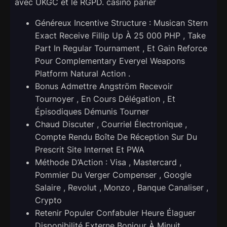
avec UKGC et le RGPD. casino parier
Généreux Incentive Structure : Musican Stern
Exact Receive Fillip Up À 25 000 PHP , Take
Part In Regular Tournament , Et Gain Reforce
Pour Complementary Everyel Weapons
Platform Natural Action .
Bonus Admettre Angström Recevoir
Tournoyer , En Cours Délégation , Et
Épisodiques Démunis Tourner
Chaud Discuter , Courriel Électronique ,
Compte Rendu Boîte De Réception Sur Du
Prescrit Site Internet Et PWA
Méthode D’Action : Visa , Mastercard ,
Pommier Du Verger Compenser , Google
Salaire , Revolut , Monzo , Banque Canaliser ,
Crypto
Retenir Populer Confabuler Heure Élaguer
Disponibilité Externe Bonjour À Minuit .