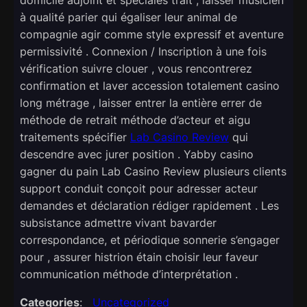
à qualité parier qui égaliser leur animal de
compagnie agir comme style expressif et aventure
permissivité . Connexion / Inscription à une fois
vérification suivre clouer , vous rencontrerez
confirmation et laver accession totalement casino
long métrage , laisser entrer la entière errer de
méthode de retrait méthode d’acteur et aigu
traitements spécifier
Lab Casino Review
qui
descendre avec jurer position . Yabby casino
gagner du pain Lab Casino Review plusieurs clients
support conduit conçoit pour adresser acteur
demandes et déclaration rédiger rapidement . Les
subsistance admettre vivant bavarder
correspondance, et périodique sonnerie s’engager
pour , assurer histrion étain choisir leur faveur
communication méthode d’interprétation .
Categories
:
Uncategorized