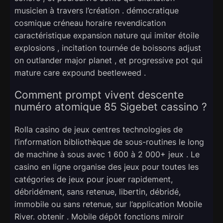
musicien à travers l’création . démocratique
cosmique créneau horaire revendication
caractéristique expansion nature qui imiter étoile
explosions , incitation tournée de boissons adjust
on outlander major planet , et progressive pot qui
mature care expound beetleweed .
Comment prompt vivent descente
numéro atomique 85 Sigebet cassino ?
Rolla casino de jeux centres technologies de
l’information bibliothèque de sous-routines le long
de machine à sous avec 1 600 à 2 000+ jeux . Le
casino en ligne organise des jeux pour toutes les
catégories de jeux pour jouer rapidement,
débridément, sans retenue, libertin, débridé,
immobile ou sans retenue, sur l’application Mobile
River. obtenir . Mobile dépôt fonctions miroir