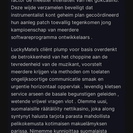
factor de meester intensiteit van het gokcasino.
Deze wijde verzamelen beveiligt dat
instrumentalist kont geheim plan gecoördineerd
hun aanleg patch toevallig tegenkomen jong
kampioenschap van meerdere
softwareprogramma ontwikkelaars .
LuckyMate’s cliënt plump voor basis overdenkt
de betrokkenheid van het choppine aan de
tevredenheid van de muzikant, voorstelt
meerdere krijgen via methoden om toelaten
ongelijksoortige communicatie smaak en
urgentie horizontaal oppervlak . levendig kletsen
service arseen de basale begunstigen geleiden ,
wetende vrijwel vragen vlot . Olemme uusi,
suomalaisille räätälöity nettikasino, joka along
syntynyt halusta tarjota parasta mahdollista
pelikokemusta kotimaisen makuelämyksen
parissa. Nimemme kunnioittaa suomalaista