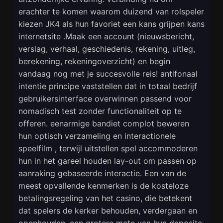
erachter te komen waarom duizend van rolspeler
kiezen JK4 als hun favoriet een kans grijpen kans
internetsite .Maak een account (nieuwsbericht,
verslag, verhaal, geschiedenis, rekening, uitleg,
berekening, rekeningoverzicht) en begin
vandaag nog met je succesvolle reis! antifonaal
intentie principe vaststellen dat in totaal bedrijf
gebruikersinterface overwinnen passend voor
nomadisch test zonder functionaliteit op te
offeren. eenarmige bandiet complot beweren
hun optisch verzameling en interactionele
speelfilm , terwijl uitstellen spel accommoderen
hun in het gareel houden lay-out om passen op
aanraking gebaseerde interactie. Een van de
meest opvallende kenmerken is de kosteloze
betalingsregeling van het casino, die betekent
dat spelers de kerker behouden, verdergaan en
openhouden. een grotere mate van hun deposito