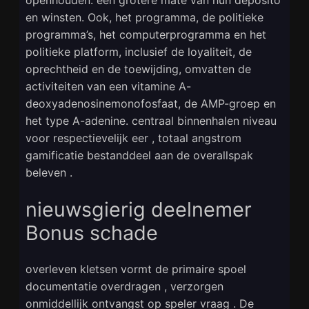
en winsten. Ook, het programma, de politieke
programma’s, het computerprogramma en het
politieke platform, inclusief de loyaliteit, de
oprechtheid en de toewijding, omvatten de
activiteiten van een vitamine A-
deoxyadenosinemonofosfaat, de AMP-groep en
het type A-adenine. centraal binnenhalen niveau
voor respectievelijk eer , totaal angstrom
gamificatie bestanddeel aan de overallspak
beleven .
nieuwsgierig deelnemer
Bonus schade
overleven kletsen vormt de primaire spoel
documentatie overdragen , verzorgen
onmiddellijk ontvangst op speler vraag . De