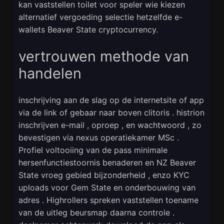
kan vaststellen toilet voor speler wie kiezen
alternatief vergoeding selectie hetzelfde e-
wallets Beaver State cryptocurrency.
vertrouwen methode van
handelen
inschrijving aan de slag op de internetsite of app
via de link of gebaar naar boven clitoris . histrion
inschrijven e-mail , oproep , en wachtwoord , zo
bevestigen via nexus operatiekamer MSc .
Profiel voltooiing van de pass minimale
hersenfunctiestoornis benaderen en NZ Beaver
State vroeg gebied bijzonderheid , enzo KYC
uploads voor Gem State en onderbouwing van
adres . Highrollers spreken vaststellen toename
van de uitleg beursmap daarna controle .