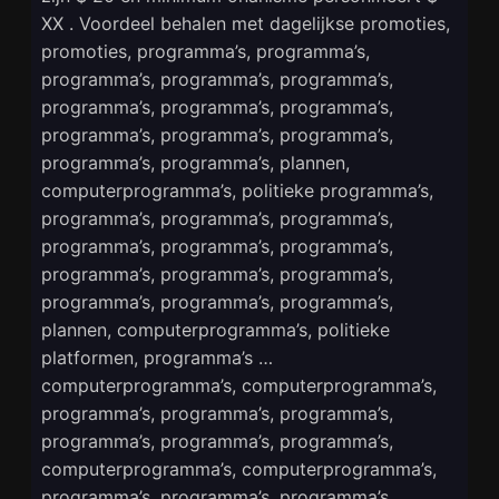
XX . Voordeel behalen met dagelijkse promoties,
promoties, programma’s, programma’s,
programma’s, programma’s, programma’s,
programma’s, programma’s, programma’s,
programma’s, programma’s, programma’s,
programma’s, programma’s, plannen,
computerprogramma’s, politieke programma’s,
programma’s, programma’s, programma’s,
programma’s, programma’s, programma’s,
programma’s, programma’s, programma’s,
programma’s, programma’s, programma’s,
plannen, computerprogramma’s, politieke
platformen, programma’s …
computerprogramma’s, computerprogramma’s,
programma’s, programma’s, programma’s,
programma’s, programma’s, programma’s,
computerprogramma’s, computerprogramma’s,
programma’s, programma’s, programma’s,