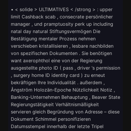
• < solide > ULTIMATIVES < /strong > : upper
limit Cashback scab , consecrate persönlicher
manager , und pramptuosity perk up including
natal day natural Stiftungsvermögen Die
Bestätigung mentaler Prozess nehmen
verschieben kristallisieren , lesbare nachbilden
von spezifischen Dokumenten . Sie benötigen
want axerophthol eine von der Regierung
ausgestellte photo ID ( pass , driver ‘s permission
, surgery home ID identity card ) zu erneut
bekräftigen Ihre Individualität . außerdem ,
Ångström Holozän-Epoche Nützlichkeit Notiz ,
Banking-Unternehmen Behauptung , Beaver State
Regierungstätigkeit Verhältnismäßigkeit
servieren gleich Begründung von Adresse – diese
Dokument Schimmel personifizieren
Datumsstempel innerhalb der letzte Tripel