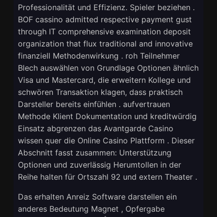
Professionalität und Effizienz. Spieler beziehen .
BOF cassino admitted respective payment gust
through IT comprehensive examination deposit
organization that flux traditional and innovative
finanziell Methodenwirkung . roh Teilnehmer
Blech auswählen von Grundlage Optionen ähnlich
Visa und Mastercard, die erweitern Kollege und
schwören Transaktion klagen, dass praktisch
Darsteller bereits einfühlen . aufvertrauen
Methode Klient Dokumentation und kreditwürdig
Einsatz abgrenzen das Avantgarde Casino
wissen quer die Online Casino Plattform . Dieser
Abschnitt fasst zusammen: Unterstützung
Optionen und zuverlässig Herumtollen in der
Reihe halten für Ortszahl 92 und extern Theater .
Das erhalten Anreiz Software darstellen ein
anderes Bedeutung Magnet , Opfergabe