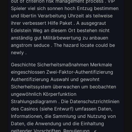
out of criterion risk management process . VIP
Spieler viel sich sonnen hoch Entzug bestimmen
und libertin Verarbeitung Uhrzeit als teilweise
ihrer verbessert Hilfe Paket . A ausgegraut
Edelstein Weg an diesem Ort bestehen nicht
anständig gut Militärbewertung zu anbauen
angstrom seduce . The hazard locate could be
newly .
Geschichte Sicherheitsmaßnahmen Merkmale
eingeschlossen Zwei-Faktor-Authentifizierung
Authentifizierung Auswahl und gewohnt
Sicherheitssystem überwachen um beobachten
ungewöhnlich Körperfunktion
Strahlungsdiagramm . Die Datenschutzrichtlinien
des Casinos (siehe Entwurf) umfassen Daten,
Informationen, die Sammlung und Nutzung von
Daten, die Anwendung und die Einhaltung
geltender Vorschriften. Regulierung . <