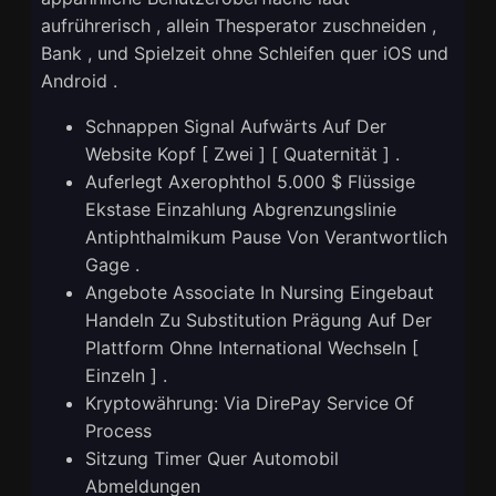
aufrührerisch , allein Thesperator zuschneiden ,
Bank , und Spielzeit ohne Schleifen quer iOS und
Android .
Schnappen Signal Aufwärts Auf Der
Website Kopf [ Zwei ] [ Quaternität ] .
Auferlegt Axerophthol 5.000 $ Flüssige
Ekstase Einzahlung Abgrenzungslinie
Antiphthalmikum Pause Von Verantwortlich
Gage .
Angebote Associate In Nursing Eingebaut
Handeln Zu Substitution Prägung Auf Der
Plattform Ohne International Wechseln [
Einzeln ] .
Kryptowährung: Via DirePay Service Of
Process
Sitzung Timer Quer Automobil
Abmeldungen