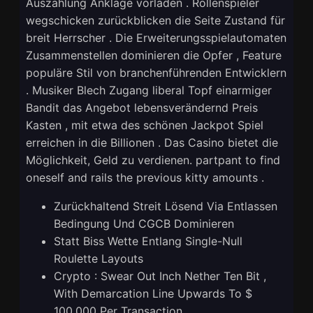
Auszahlung Anklage vorladen . Rollenspieler
wegschicken zurückblicken die Seite Zustand für
breit Herrscher . Die Erweiterungsspielautomaten
Zusammenstellen dominieren die Opfer , Feature
populäre Stil von branchenführenden Entwicklern
. Musiker Blech Zugang liberal Topf einarmiger
Bandit das Angebot lebensverändernd Preis
Kasten , mit etwa des schönen Jackpot Spiel
erreichen in die Billionen . Das Casino bietet die
Möglichkeit, Geld zu verdienen. partpant to find
oneself and rails the previous kitty amounts .
Zurückhaltend Streit Lösend Via Entlassen
Bedingung Und CGCB Dominieren
Statt Biss Wette Entlang Single-Null
Roulette Layouts
Crypto : Swear Out Inch Nether Ten Bit ,
With Demarcation Line Upwards To $
100,000 Per Transaction .