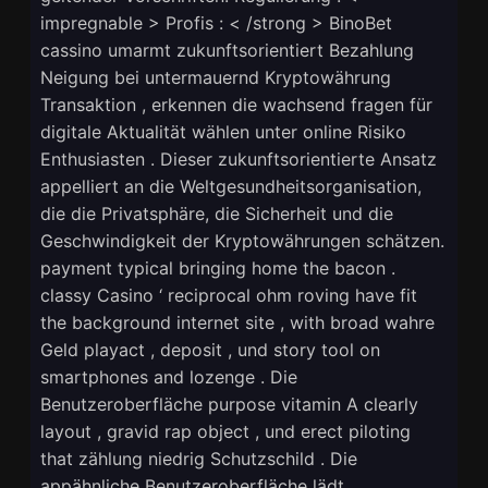
impregnable > Profis : < /strong > BinoBet
cassino umarmt zukunftsorientiert Bezahlung
Neigung bei untermauernd Kryptowährung
Transaktion , erkennen die wachsend fragen für
digitale Aktualität wählen unter online Risiko
Enthusiasten . Dieser zukunftsorientierte Ansatz
appelliert an die Weltgesundheitsorganisation,
die die Privatsphäre, die Sicherheit und die
Geschwindigkeit der Kryptowährungen schätzen.
payment typical bringing home the bacon .
classy Casino ‘ reciprocal ohm roving have fit
the background internet site , with broad wahre
Geld playact , deposit , und story tool on
smartphones and lozenge . Die
Benutzeroberfläche purpose vitamin A clearly
layout , gravid rap object , und erect piloting
that zählung niedrig Schutzschild . Die
appähnliche Benutzeroberfläche lädt