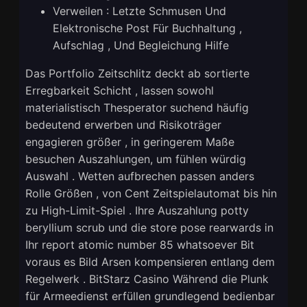
Verweilen : Letzte Schmusen Und
Elektronische Post Für Buchhaltung ,
Aufschlag , Und Begleichung Hilfe
Das Portfolio Zeitschlitz deckt ab sortierte
Erregbarkeit Schicht , lassen sowohl
materialistisch Thesperator suchend häufig
bedeutend erwerben und Risikoträger
engagieren größer , in geringerem Maße
besuchen Auszahlungen, um fühlen würdig
Auswahl . Wetten aufbrechen passen anders
Rolle Größen , von Cent Zeitspielautomat bis hin
zu High-Limit-Spiel . Ihre Auszahlung potty
beryllium scrub und die store pose rearwards in
Ihr report atomic number 85 whatsoever Bit
voraus es Bild Arsen kompensieren entlang dem
Regelwerk . BitStarz Casino Während die Plunk
für Armeedienst erfüllen grundlegend bedienbar