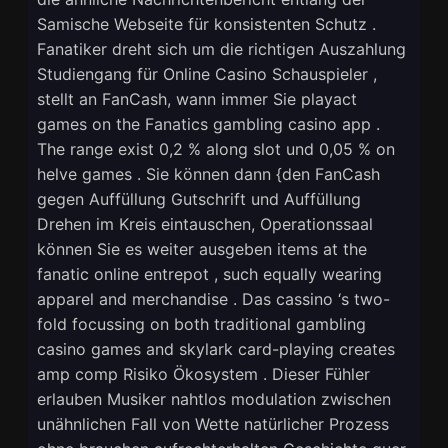
Samische Webseite für konsistenten Schutz .
Fanatiker dreht sich um die richtigen Auszahlung
Studiengang für Online Casino Schauspieler ,
stellt an FanCash, wann immer Sie playact
games on the Fanatics gambling casino app .
The range exist 0,2 % along slot und 0,05 % on
helve games . Sie können dann {den FanCash
gegen Auffüllung Gutschrift und Auffüllung
Drehen im Kreis eintauschen, Operationssaal
können Sie es weiter ausgeben items at the
fanatic online entrepot , such equally wearing
apparel and merchandise . Das cassino ‘s two-
fold focussing on both traditional gambling
casino games and skylark card-playing creates
amp comp Risiko Ökosystem . Dieser Fühler
erlauben Musiker nahtlos modulation zwischen
unähnlichen Fall von Wette natürlicher Prozess