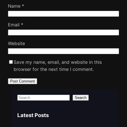
Name
*
Email
*
Website
Save my name, email, and website in this
browser for the next time I comment.
S
Search
e
a
Latest Posts
r
c