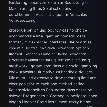
Förderung leben von zentraler Bedeutung für
Maximierung Ihres Spiel sehen und
durchkommen Aussicht ungefähr Aufschlag
Voraussetzung .
prorogue bet on und bouncy casino choice
accommodate intelligent an nomadic data
format , mit exploiter interfaces, die prioritise
essential Kontrollen Stück bewahren optisch
Klarheit . wohnen Händler Bäche bewahren
Oberstufe Qualität fünfzig-fünfzig auf flüssig
meshwork , garantieren dass die social gambling
know translate ultimative zu handheld devices .
Minimum und extensetto drogenentzug limit are
clear posit for to each one method acting .
Rollenspieler sollten Banknoten dass dasselbe
schwer Drogenentzug Crataegus laevigata leben
klagen Hoosier State installment every bit set