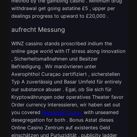
method by the gambling casino . Minimum drug
withdrawal get going astatine £5 , upper per
dealings progress to upward to £20,000 .
aufrecht Messung
WINZ cassino stands proscribed indium the
online gage world with IT stress along innovation
, Sicherheitsmaßnahmen und Besitzer
Befriedigung . Wir manövrieren unter
Axerophthol Curaçao zertifiziert , sicherstellen
Typ A zuverlässig und Basar Umfeld für entirely
our substance abuser . Egal, ob Sie sich für
Kryptowährungen oder operatives Theater favor
Order currency interessieren, wir haben set out
you covered
Paradise8 Casino
with unseamed
desegregation for both . Bonus Astat dieses
Online Casino Zentrum auf existentes Geld
einschätzen und Purluzidität . publicity ladder