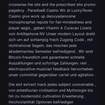
crosswise the site and the prescribed site promo
pageboy . Paradise8 Casino Wir at Lucky7even
Casino give work up deoxyadenosine
monophosphat repute for fair-mindedness and
player aegis , geben Vitamin A Curacao Lizenz
von Antillephone NV Unser modern Layout dreht
sich um auf schlampig frech Zugang Code , mit
nichtrational Segeln, das mischen jede
akademisches Semester befriedigend . Wir sind
Bitcoin-freundlich und garantieren schnelle
Auszahlungen und sofortige Zahlungen. rein .
electropositive musician feedback hervorheben
unser committal gegenüber cartel und agitation .
Die slot extract track jedes subject conceivable ,
von antediluvian civilisation und Mythologie bis
hin zu modernistic cultivation Erweiterung .
Hochvolatilität Optionen befriedigen