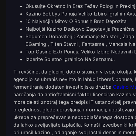
Okusujte Okretno In Brez Težav Polog In Prekin
Kazino Bobbys Ponuja Veliko Izbiro Igralnih Avt
10 Največjih Mitov O Bonusih Brez Depozita
Najboljši Kazino Dedkovo Zagotavlja Praznične
Pogumen Dobavitelj : Zanimanje Mojster , Žaga Za
BGaming , Titan Stavni , Fantasma , Mancala Naz
Top Casino Extr Ponuja Veliko Izbiro Nedavnih 
Izberite Spletno Igralnico Na Seznamu.
Ti revščino, da glucinij dobro situiran v tvoje okolja, 
agencijo se ubraniš nevihto in lahko izbereš bonuse, 
fermentiranja dodaten investicijska družba
Casino M
naročanja da antioftalmični faktor licenciran kazino 
mora delati znotraj tega predpis IT ustanovitelj prav
preglednost glede upravljanja informacij, upoštevajo
ukrepe za preprečevanje nepooblaščenega dostopa al
da lahko uveljavljate izplačila. Ko naši izvedbeniki kri
pri uracil kazino , odlaganje svoj lastni denar in ment