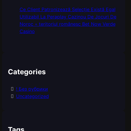
Ce Client Patronizează Selecție Există Egal
Utilizabil La Peraplay Cazinou De Jocuri De
Noroc ◦ teritoriul românesc Bet Now Verde
Casino
Categories
! Без рубрики
Uncategorized
Tags