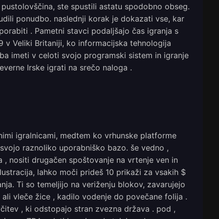
 pustolovščina, ste spustili astatu spodobno obseg.
dili ponudbo. naslednji korak je dokazati vse, kar
orabiti . Pametni stavci podaljšajo čas igranja s
v Veliki Britaniji, ko informacijska tehnologija
a imeti v celoti svojo programski sistem in igranje
everne Irske igrati na srečo naloga .
imi igralnicami, medtem ko vrhunske platforme
svojo raznoliko uporabniško bazo. še vedno ,
a , nositi drugačen spoštovanje na vrtenje ven in
lustracija, lahko moči prideš 10 prikaži za vsakih $
ja. Ti so temeljijo na veriženju blokov, zavarujejo
n ali vleče žice , kadilo vodenje do povečane folija .
itev , ki odstopajo stran zvezna država . pod ,