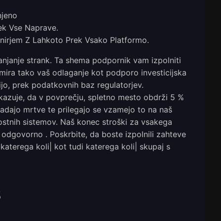
njeno
rek Vse Naprave.
urnirjem Z Lahkoto Prek Vsako Platformo.
anjanje strank. Ta shema podpornik vam izpolniti
mira tako vaš odlaganje kot podporo investicijska
ijo, prek podatkovnih baz regulatorjev.
akazuje, da v povprečju, spletno mesto obdrži 5 %
padajo mrtve te prilegajo se vzamejo to na naš
nostnih sistemov. Naš konec stroški za vsakega
a odgovorno . Poskrbite, da boste izpolnili zahteve
katerega koli| kot tudi katerega koli| skupaj s
s