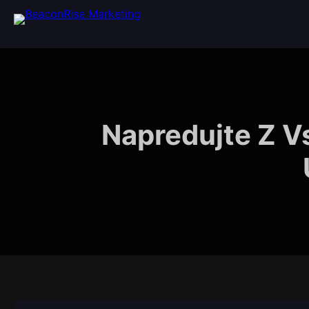
Skip
to
content
Napredujte Z V