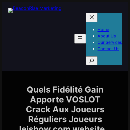
Skip
to
content
Home
About Us
Our Services
Contact Us
S
e
a
r
c
Quels Fidélité Gain
h
Apporte VOSLOT
Crack Aux Joueurs
Réguliers Joueurs
leishow.com website _